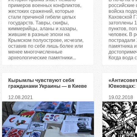
примеров военных конфликтов,
российские
жестоких сражений, которые
войска подо
стали причиной гибели целых
Каховской 
государств. Тавры, скифы,
затоплены 
киммерийцы, аланы и хазары,
пунктов, по
жившие в разные эпохи на
человек. В 
Крымском полуострове, исчезли,
пострадали 
оставив по себе лишь более или
памятника и
менее многочисленные
достопримеч
археологические памятники...
Когда вода с
Кырымлы чувствуют себя
«Антисовет
гражданами Украины — в Киеве
Ювковцах:
состоялось мероприятие к
волынских 
12.08.2021
19.02.2018
Международному дню
коренных народов мира