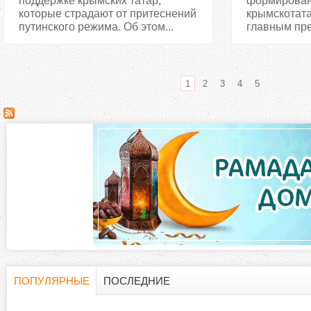
поддержке крымских татар,
формирован
которые страдают от притеснений
крымскотата
путинского режима. Об этом...
главным пре
1
2
3
4
5
С
т
р
а
н
и
ПОПУЛЯРНЫЕ
ПОСЛЕДНИЕ
Г
(
ц