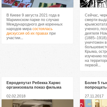
В Киеве 9 августа 2021 года в
Сейчас, чер
Мариинском парке по случаю
смерти выд
Международного дня коренных
крымскотата
народов мира
состоялась
ученого, поэ
дискуссия об их правах
при
деятеля Но
участии...
(1885–1918)
уничтожен 
большевистс
Крыма, остр
изучению п
на территор
первой...
Евродепутат Ребекка Хармс
Более 5 ты
организовала показ фильма
попрощатьс
«Мустафа» в Брюсселе
националь
02.02.2018
27.11.2017
Веджие Ка