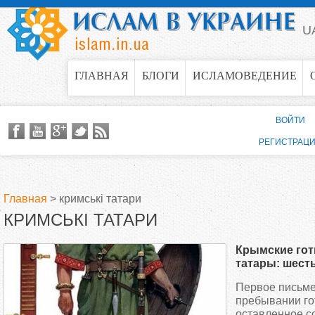
Jump to navigation
U
ГЛАВНАЯ
БЛОГИ
ИСЛАМОВЕДЕНИЕ
ВОЙТИ
РЕГИСТРАЦ
Главная
>
кримські татари
КРИМСЬКІ ТАТАРИ
В
Крымские гот
ы
татары: шест
истории. Част
Первое письме
з
пребывании го
оставленное с