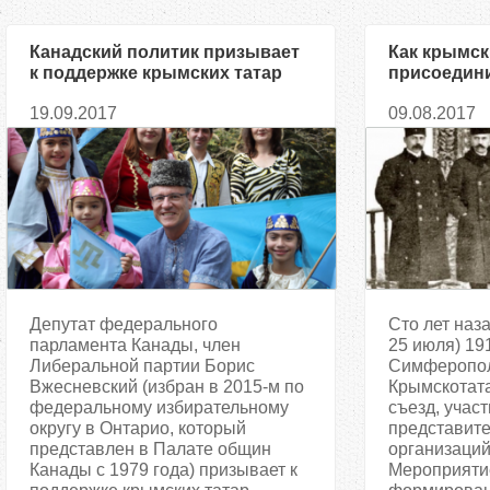
Канадский политик призывает
Как крымск
к поддержке крымских татар
присоедини
19.09.2017
09.08.2017
Депутат федерального
Сто лет наз
парламента Канады, член
25 июля) 191
Либеральной партии Борис
Симферопол
Вжесневский (избран в 2015-м по
Крымскотата
федеральному избирательному
съезд, учас
округу в Онтарио, который
представите
представлен в Палате общин
организаций
Канады с 1979 года) призывает к
Мероприяти