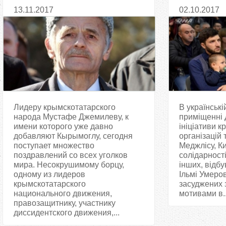
підтримку І
13.11.2017
02.10.2017
інших політ
Лидеру крымскотатарского
В українські
народа Мустафе Джемилеву, к
приміщенні 
имени которого уже давно
ініціативи 
добавляют Кырымоглу, сегодня
організацій 
поступает множество
Меджлісу, Ки
поздравлений со всех уголков
солідарност
мира. Несокрушимому борцу,
інших, відбу
одному из лидеров
Ільмі Умеров
крымскотатарского
засуджених 
национального движения,
мотивами в..
правозащитнику, участнику
диссидентского движения,...