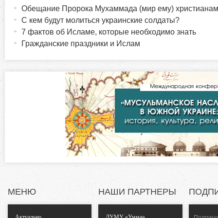
а
Обещание Пророка Мухаммада (мир ему) христиана
о
к
ы
С кем будут молиться украинские солдаты?
т
7 фактов об Исламе, которые необходимо знать
р
и
Гражданские праздники и Ислам
в
и
н
а
з
я
в
о
к
л
н
а
д
т
к
а
а
)
МЕНЮ
НАШИ ПАРТНЕРЫ
ПОДП
л
Актуально
ДУМУ «Умма»
Подпиши