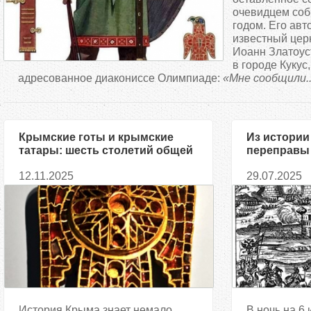
д
очевидцем соб
годом. Его авт
известный цер
е
Иоанн Златоус
в городе Кукус
с
адресованное диакониссе Олимпиаде:
«Мне сообщили..
ь
Крымские готы и крымские
Из истории
татары: шесть столетий общей
переправы
истории. Часть первая
12.11.2025
29.07.2025
История Крыма знает немало
В ночь на 6