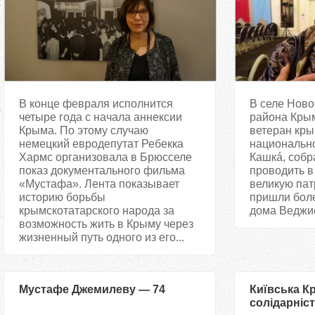
В конце февраля исполнится
В селе Ново
четыре года с начала аннексии
района Крым
Крыма. По этому случаю
ветеран кры
немецкий евродепутат Ребекка
национальн
Хармс организовала в Брюсселе
Кашкá, собр
показ документального фильма
проводить в
«Мустафа». Лента показывает
великую пат
историю борьбы
пришли боле
крымскотатарского народа за
дома Веджие
возможность жить в Крыму через
жизненный путь одного из его...
Мустафе Джемилеву — 74
Київська К
солідарніст