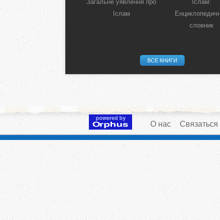
Загальне уявлення про
Іслам:
Іслам
Енциклопедич
словник
ВСЕ КНИГИ
О нас
Связаться