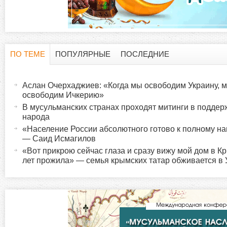
ПО ТЕМЕ
ПОПУЛЯРНЫЕ
ПОСЛЕДНИЕ
Г
(
а
Аслан Очерхаджиев: «Когда мы освободим Украину, 
о
к
освободим Ичкерию»
т
В мусульманских странах проходят митинги в поддер
р
народа
и
«Население России абсолютного готово к полному 
в
и
— Саид Исмагилов
н
«Вот прикрою сейчас глаза и сразу вижу мой дом в Кр
а
лет прожила» — семья крымских татар обживается в
з
я
в
о
к
л
н
а