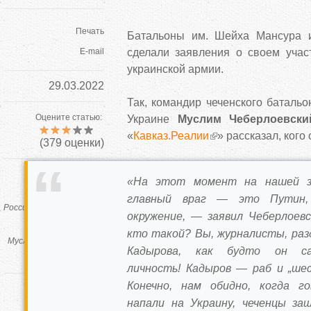
Печать
Батальоны им. Шейха Мансура 
E-mail
сделали заявления о своем учас
украинской армии.
29.03.2022
Так, командир чеченского баталь
Оцените статью:
Украине
Муслим Чеберлоевски
«
Кавказ.Реалии
» рассказал, кого
(
379
оценки)
Теги:
«На этот момент на нашей з
Украина
агрессия
главный враг — это Путин,
России
война
батальон
окружение, — заявил Чеберлоев
им. Шейха Мансура
кто такой? Вы, журналисты, раз
Муслим Чеберлоевский
Кадырова, как будто он са
защита Украины
личность! Кадыров — раб и „ше
Конечно, нам обидно, когда го
Автор
напали на Украину, чеченцы за
editor