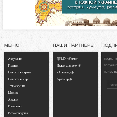
д
т
к
а
а
)
л
ь
МЕНЮ
НАШИ ПАРТНЕРЫ
ПОДП
н
Актуально
ДУМУ «Умма»
Подпиши
получай
Главная
Ислам для всех
ы
прямо н
Новости в стране
«Альраид»
Новости в мире
Арабмир
е
Точка зрения
в
Мнение
Анализ
к
Интервью
Исламоведение