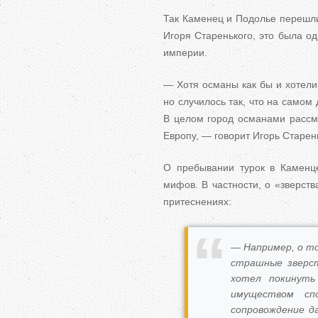
Так Каменец и Подолье перешли
Игоря Старенького, это была о
империи.
— Хотя османы как бы и хотели 
но случилось так, что на самом
В целом город османами рассм
Европу, — говорит Игорь Старен
О пребывании турок в Каменце
мифов. В частности, о «зверст
притеснениях:
— Например, о то
страшные зверст
хотел покинуть
имуществом сп
сопровождение д