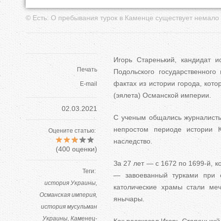
© Есть: О пребывания турок в Каменце существует немало
Игорь Старенький, кандидат и
Печать
Подольского государственного 
фактах из истории города, кото
E-mail
(эялета) Османской империи.
02.03.2021
С ученым общались журналисты
непростом периоде истории 
Оцените статью:
наследство.
(
400
оценки)
За 27 лет — с 1672 по 1699-й, 
Теги:
— завоеванный турками при 
история Украины
католические храмы стали меч
Османская империя
янычары.
история мусульман
Украины
Каменец-