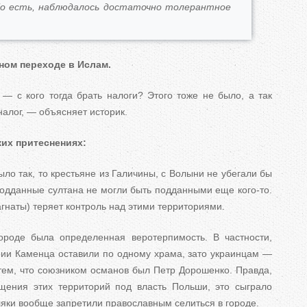
То есть, наблюдалось достаточно толерантное
ном переходе в Ислам.
— с кого тогда брать налоги? Этого тоже не было, а так
алог, — объясняет историк.
их притеснениях:
ло так, то крестьяне из Галичины, с Волыни не убегали бы
подданные султана не могли быть подданными еще кого-то.
агнаты) теряет контроль над этими территориями.
городе была определенная веротерпимость. В частности,
ии Каменца оставили по одному храма, зато украинцам —
 тем, что союзником османов был Петр Дорошенко. Правда,
ащения этих территорий под власть Польши, это сыграло
ляки вообще запретили православным селиться в городе.