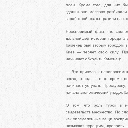
плен. Кроме того, для них б
здания они массово разбирали 
заработной платы тратили на ко
Неоспоримый факт, что эконо
дальнейшей истории города э
Каменец был вторым городом в 
Киев — теряет свою силу. При
начинают обходить Каменец:
— Это привело к непоправимым
веках, город — в то время ц
начинает уступать Проскурову
начало экономический упадок К
О том, что роль турок в ис
свидетельств множество. По сло
как определенные вещи восприн
называют турецким, крепость 