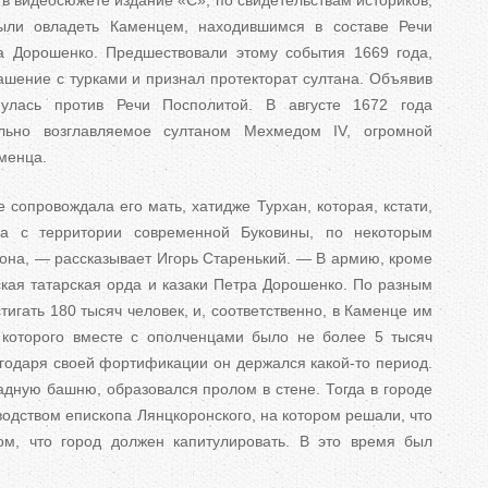
 в видеосюжете издание «Є», по свидетельствам историков,
были овладеть Каменцем, находившимся в составе Речи
а Дорошенко. Предшествовали этому события 1669 года,
ашение с турками и признал протекторат султана. Объявив
нулась против Речи Посполитой. В августе 1672 года
ально возглавляемое султаном Мехмедом IV, огромной
менца.
сопровождала его мать, хатидже Турхан, которая, кстати,
ла с территории современной Буковины, по некоторым
она, — рассказывает Игорь Старенький. — В армию, кроме
ская татарская орда и казаки Петра Дорошенко. По разным
тигать 180 тысяч человек, и, соответственно, в Каменце им
, которого вместе с ополченцами было не более 5 тысяч
агодаря своей фортификации он держался какой-то период.
адную башню, образовался пролом в стене. Тогда в городе
одством епископа Лянцкоронского, на котором решали, что
м, что город должен капитулировать. В это время был