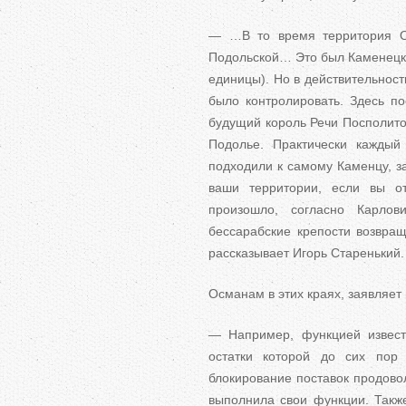
— …В то время территория О
Подольской… Это был Каменецки
единицы). Но в действительност
было контролировать. Здесь по
будущий король Речи Посполитой
Подолье. Практически каждый 
подходили к самому Каменцу, з
ваши территории, если вы о
произошло, согласно Карлов
бессарабские крепости возвра
рассказывает Игорь Старенький.
Османам в этих краях, заявляет 
— Например, функцией известн
остатки которой до сих пор
блокирование поставок продово
выполнила свои функции. Также