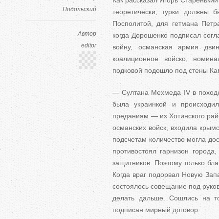
Как рассказал Игорь Старенький
Подольский
теоретически, турки должны 
Посполитой, для гетмана Петр
Автор
когда Дорошенко подписал согл
editor
войну, османская армия дви
коалиционное войско, номин
подковой подошло под стены Ка
— Султана Мехмеда IV в походе 
была украинкой и происходи
преданиям — из Хотинского рай
османских войск, входила крым
подсчетам количество могла дос
противостоял гарнизон города
защитников. Поэтому только бл
Когда враг подорвал Новую Зап
состоялось совещание под руков
делать дальше. Сошлись на то
подписан мирный договор.