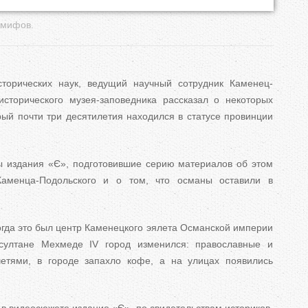
ь
 мифов.
н
сторических наук, ведущий научный сотрудник Каменец-
е
исторического музея-заповедника рассказал о некоторых
рый почти три десятилетия находился в статусе провинции
в
к
 издания «Є», подготовившие серию материалов об этом
л
Каменца-Подольского и о том, что османы оставили в
а
когда это был центр Каменецкого эялета Османской империи
д
султане Мехмеде IV город изменился: православные и
етями, в городе запахло кофе, а на улицах появились
к
и