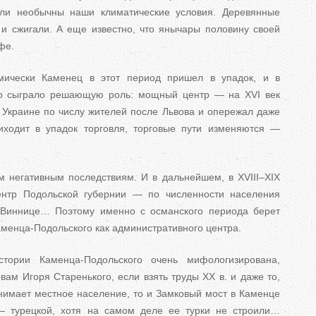
ыли необычны наши климатические условия. Деревянные
и сжигали. А еще известно, что янычары половину своей
фе.
мически Каменец в этот период пришел в упадок, и в
то сыграло решающую роль: мощный центр — на XVI век
Украине по числу жителей после Львова и опережал даже
ходит в упадок торговля, торговые пути изменяются —
 негативным последствиям. И в дальнейшем, в XVIII–XIX
ентр Подольской губернии — по численности населения
, Виннице… Поэтому именно с османского периода берет
аменца-Подольского как административного центра.
тории Каменца-Подольского очень мифологизирована,
вам Игоря Старенького, если взять труды XX в. и даже то,
имает местное население, то и Замковый мост в Каменце
— турецкой, хотя на самом деле ее турки не строили…