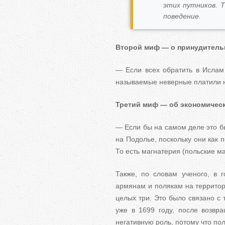
этих путников. 
поведение.
Второй миф — о принудитель
— Если всех обратить в Ислам 
называемые неверные платили н
Третий миф — об экономическ
— Если бы на самом деле это бы
на Подолье, поскольку они как 
То есть магнатерия (польские м
Также, по словам ученого, в 
армянам и полякам на территор
целых три. Это было связано с
уже в 1699 году, после возвр
негативную роль, потому что по