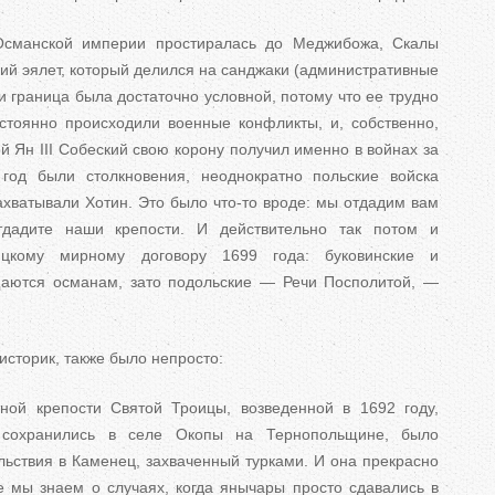
сманской империи простиралась до Меджибожа, Скалы
й эялет, который делился на санджаки (административные
и граница была достаточно условной, потому что ее трудно
стоянно происходили военные конфликты, и, собственно,
 Ян III Собеский свою корону получил именно в войнах за
год были столкновения, неоднократно польские войска
ахватывали Хотин. Это было что-то вроде: мы отдадим вам
тдадите наши крепости. И действительно так потом и
ицкому мирному договору 1699 года: буковинские и
щаются османам, зато подольские — Речи Посполитой, —
историк, также было непросто:
ой крепости Святой Троицы, возведенной в 1692 году,
 сохранились в селе Окопы на Тернопольщине, было
льствия в Каменец, захваченный турками. И она прекрасно
 мы знаем о случаях, когда янычары просто сдавались в