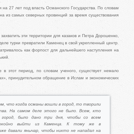
 на 27 лет под власть Османского Государства. По словам
дна из самых северных провинций за время существования
захватить эти территории для казаков и Петра Дорошенко,
 деле турки превратили Каменец в свой укрепленный центр.
атривалось как форпост для дальнейшего наступления на
ький.
 в этот период, по словам ученого, существует немало
вах», принудительном обращение в Ислам и экономических
м, что когда османы вошли в город, то творили
ва. На самом деле этого не было. Всем, кто
 город, было дано три дня, чтобы со всем
окойно выйти из Каменца. К тому же в
аже давали янычар, чтобы никто не нападал на