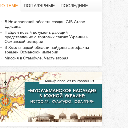
о
ПО ТЕМЕ
ПОПУЛЯРНЫЕ
ПОСЛЕДНИЕ
и
а
В Николаевской области создан GIS-Атлас
с
Едисана
к
Найден новый документ, дающий
т
к
представление о торговых связях Украины и
и
Османской империи
В Хмельницкой области найдены артефакты
а
в
времен Османской империи
н
Миссия в Стамбуле. Часть вторая
а
я
в
к
л
а
д
к
а