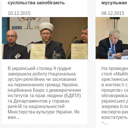
суспільства запобігають
мусульман 
ворожнечі, − Саід Ісмагілов
пострадянс
10.12.2015
08.12.2015
В українській столиці 9 грудня
На проведен
завершила роботу Національна
столі «Майб
зустріч релігійних чи заснованих
християнськ
на переконаннях громад України,
в контексті 
ініційована Бюро з демократичних
процесів» с
інститутів та прав людини (БДІПЛ)
обговорювал
та Департаментом у справах
української 
релігій та національностей
зокрема Ісл
Міністерства культури України. Як
експерти-рел
вже...
констатують,
−...