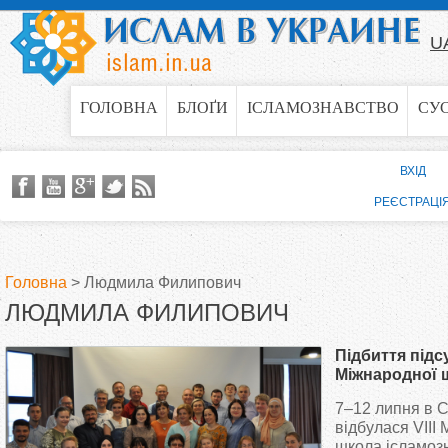
Jump to navigation
U
ГОЛОВНА
БЛОҐИ
ІСЛАМОЗНАВСТВО
СУ
ВХІД
РЕЄСТРАЦІ
Головна
>
Людмила Филипович
ЛЮДМИЛА ФИЛИПОВИЧ
В
Підбиття підсу
и
Міжнародної 
ісламознавст
7–12 липня в С
є
відбулася VIII
школа ісламозн