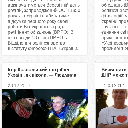
відзначатиметься Всесвітній день
об’єднань (
релігій, запроваджений ООН 1950
релігієзнавс
року, а в Україні підбиватиме
філософії і
підсумки першого року своєї
України про
роботи Всеукраїнська рада
круглого сто
релігійних об’єднань (ВРРО). З
єднання світ
цієї нагоди 18 січня ВРРО та
приміщенні н
Відділення релігієзнавства
«Укрінформ» 
Інституту філософії НАН України...
президент Ук
Ігор Козловський потрібен
Визволити 
Україні, як ніколи, — Людмила
ДНР може т
Филипович
розголос
28.12.2017
15.03.2017