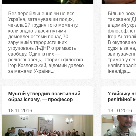
Без перебільшення чи не вся
Більше року 
Україна, затамувавши подих,
так званої 
чекала 27 грудня того моменту,
відомий укр
коли згідно з досягнутими
філософ, іст
домовленостями понад 70
Ігор Анатол
заручників терористичних
В окуповано
угруповань Л-ДНР отримають
судять за н
свободу. Один із них —
звинуваченн
релігієзнавець, історик і філософ
тримав у себ
Ігор Козловський, відомий далеко
напівпаралі
за межами України....
інваліда,...
Муфтій утвердив позитивний
У війську н
образ Ісламу, — професор
релігійної 
Филипович
Саід Ісмагі
18.11.2016
13.10.2016