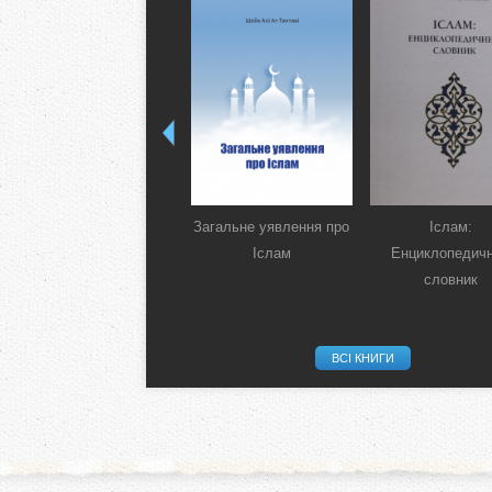
Загальне уявлення про
Іслам:
Іслам
Енциклопедич
словник
ВСІ КНИГИ