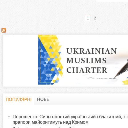
1
2
С
т
о
р
і
н
ПОПУЛЯРНІ
НОВЕ
H
(
к
а
Порошенко: Синьо-жовтий український і блакитний, з
o
к
прапори майоритимуть над Кримом
и
т