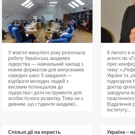
У жовтні минулого року розпочала
9 лютого в 
роботу Українська академія
агентстві «
лідерства — навчальний заклад з
прес-конфер
новим форматом для випускників
тему: «„Реф
середніх шкіл. Її завдання —
Україні та „
відібрати молодих людей з
підрозділів
високим потенціалом до
доктор філо
лідерства і дати інструменти для
завідуюча від
особистісного розвитку. Тому не є
практичного 
дивним, що студенти академії...
Відділення р
Інституту...
Спільні дії на користь
​Україна −