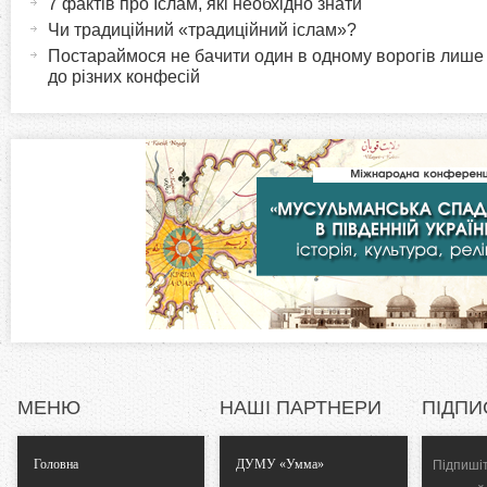
7 фактів про Іслам, які необхідно знати
r
и
Чи традиційний «традиційний іслам»?
в
Постараймося не бачити один в одному ворогів лише
i
до різних конфесій
н
а
z
в
к
o
л
а
n
д
к
t
а
)
a
l
МЕНЮ
НАШІ ПАРТНЕРИ
ПІДПИ
T
Головна
ДУМУ «Умма»
Підпишіт