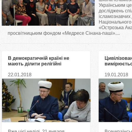
т
Українським ц
досліджень спі
ісламознавчих
у
Національного
«Острозька Ак
т
просвітницьким фондом «Медресе Сінана-паші»....
В демократичній країні не
Цивілізован
мають ділити релігійні
вимірюється
об’єднання на сорти, — Саід
— Людмила
22.01.2018
19.01.2018
Ісмагілов
Вже цієї неділі, 21 января,
Всеукраїнськ