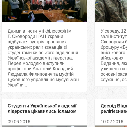
Днями в Інституті філософії ім.
У середу, 12
Г. Сковороди НАН України
залі Інститут
відбулася зустріч провідних
Сковороди б
українських релігієзнавців зі
брошуру «Бу
студентами київського відділення
військового
Української академії лідерства.
військових і
Перед молоддю виступили
Видання, як
професори Анатолій Колодний,
у кишеню кіт
Людмила Филипович та муфтій
основні зас
Духовного управління мусульман
служіння, ос
України...
Студенти Української академії
Досвід Від
лідерства цікавились Ісламом
релігієзнав
— муфтій Са
09.06.2016
10.02.2016