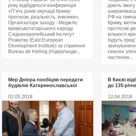
року відбудеться конференція
дають змогу
«П’ять років окупації Криму:
широкомасш
прогнози, реальність, виклики».
РФ на тимча
Організатори заходу - Меджліс
Криму, мето
кримськотатарського народу,
протягом дек
Східноєвропейський Інститут
кількості кр
Розвитку (East European
будуть пред’
Development Institute) за сприяння
звинуваченн
Bureau de Helling (Нідерланди...
скоєнні зло
частиною...
Мер Дніпра пообіцяв передати
В Києві від
будівлю Катеринославської
до 135-річч
соборної мечеті
першого но
02.05.2018
12.04.2018
мусульманській громаді
«Терджима