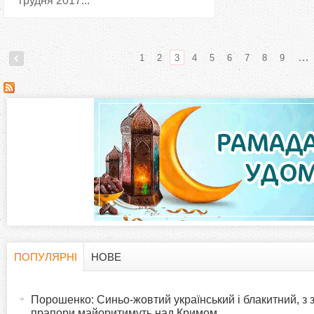
грудня 2017...
…
1
2
3
4
5
6
7
8
9
С
т
о
р
і
н
ПОПУЛЯРНІ
НОВЕ
H
(
к
а
Порошенко: Синьо-жовтий український і блакитний, з
o
к
прапори майоритимуть над Кримом