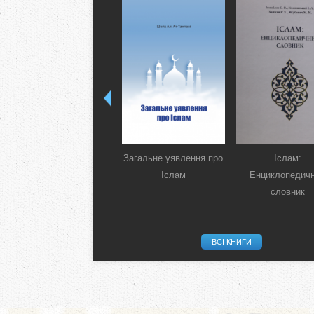
Загальне уявлення про
Іслам:
Іслам
Енциклопедич
словник
ВСІ КНИГИ