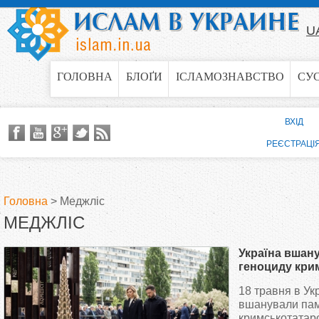
Jump to navigation
U
ГОЛОВНА
БЛОҐИ
ІСЛАМОЗНАВСТВО
СУ
ВХІД
РЕЄСТРАЦІ
Головна
>
Меджліс
МЕДЖЛІС
В
Україна вшан
и
геноциду кри
народу
18 травня в Ук
є
вшанували пам
кримськотатар