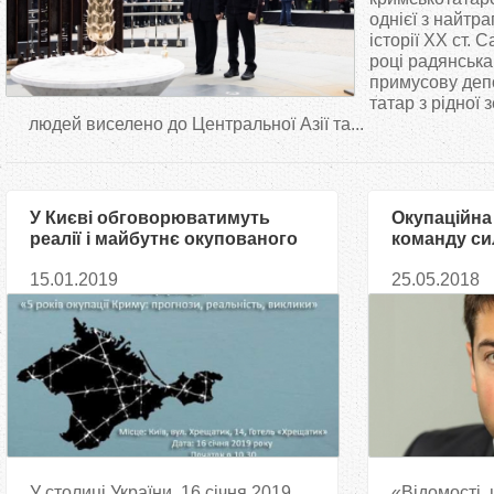
т
однієї з найтра
історії ХХ ст. 
році радянськ
у
примусову деп
татар з рідної 
т
людей виселено до Центральної Азії та...
У Києві обговорюватимуть
Окупаційна
реалії і майбутнє окупованого
команду си
Криму
заарештову
15.01.2019
25.05.2018
татар
У столиці України 16 січня 2019
«Відомості, 