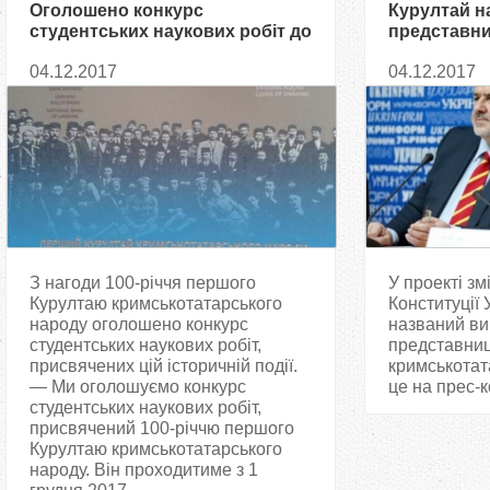
Оголошено конкурс
Курултай 
студентських наукових робіт до
представн
100-річчя Курултаю
кримськота
04.12.2017
04.12.2017
кримськотатарського народу
З нагоди 100-річчя першого
У проекті зм
Курултаю кримськотатарського
Конституції 
народу оголошено конкурс
названий в
студентських наукових робіт,
представни
присвячених цій історичній події.
кримськотат
— Ми оголошуємо конкурс
це на прес-к
студентських наукових робіт,
присвячений 100-річчю першого
Курултаю кримськотатарського
народу. Він проходитиме з 1