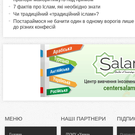
и
т
7 фактів про Іслам, які необхідно знати
r
и
Чи традиційний «традиційний іслам»?
в
Постараймося не бачити один в одному ворогів лише
i
до різних конфесій
н
а
z
в
к
o
л
а
n
д
к
t
а
)
a
l
МЕНЮ
НАШІ ПАРТНЕРИ
ПІДПИ
T
Головна
ДУМУ «Умма»
Підпишіт