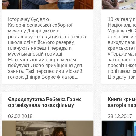
Історичну будівлю
10 квітня у 
Катеринославської соборної
Національної
мечеті у Дніпрі, де нині
України (НС
розташовується дитяча спортивна
стіл, присвя
школа олімпійського резерву,
виходу пер
планують нарешті передати
кримськотат
мусульманській громаді.
«Терджиман»
Натомість юним спортсменам
заснованої 
побудують нове приміщення для
просвітнико
занять. Такі перспективи міський
політиком І
голова Дніпра Борис Філатов...
Цю дату прий
Євродепутатка Ребекка Гармс
Книги крим
організувала показ фільму
авторів пе
«Мустафа» у Брюсселі
українськ
02.02.2018
28.12.2017