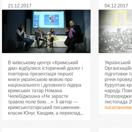
в Україні і Криму, — історик про
річчя перш
21.12.2017
04.12.2017
книгу «Не заросте травою поле
бою…»
В київському центрі «Кримський
Український
дім» відбулися історичний діалог і
Організаційн
повторна презентація першої
підготовки т
книги українською мовою про
річчя прове
національного і духовного лідера
Курултаю кр
кримських татар Номана
народу. Повн
Челебіджіхана «Не заросте
Розпоряджен
травою поле бою…». Її автор —
листопада 2
кримськотатарський письменник-
посиланням
класик Юнус Кандим, а переклад...