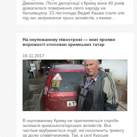
Джемілєва. Після депортації з Криму вона 40 років
домагалася повернення свого народу на
батьківщину. 23 листопада Веджії Кашка стало зле
під час затримання трьох активістів, з якими...
На окупованому півострові — нові прояви
ворожості стосовно кримських татар
16.11.2017
В окупованому Криму не припиняються спроби
залякати кримськотатарських активістів. Все
частіше відбуваються події, які посилюють тривогу
за долю співвітчизників. Так, в селі Курське