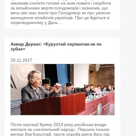
T
закликав схилити голови на знак поваги і скорботи
за мільйонами жертв голодоморів і зазначив, що
весь світ має знати про Голодомор як про умисне
a
винищення мільйонів українців. Про це йдеться в
оприлюдненому у День...
b
s
Анвар Деркач: «Курултай окупантам не по
зубах»
20.11.2017
Після окупації Криму 2014 року російська влада
взялася за «нелояльний народ». Першою їхньою
метою був Курултай, проте спроба взяти його під