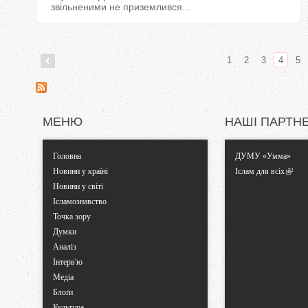
звільненими не приземлився...
1
2
3
4
5
С
т
МЕНЮ
НАШІ ПАРТН
о
Головна
ДУМУ «Умма»
р
Новини у країні
Іслам для всіх
Новини у світі
і
Ісламознавство
Точка зору
н
Думки
Аналіз
к
Інтерв'ю
Медіа
и
Блоґи
Культура