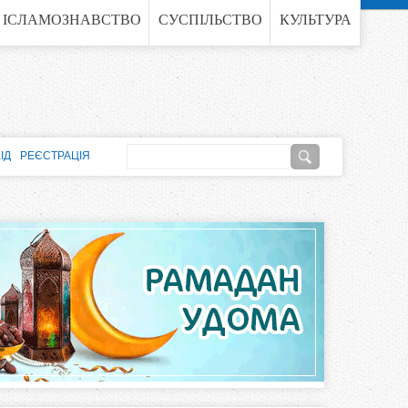
ІСЛАМОЗНАВСТВО
СУСПІЛЬСТВО
КУЛЬТУРА
П
ІД
РЕЄСТРАЦІЯ
о
П
ш
о
у
к
ш
у
к
о