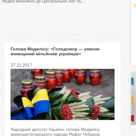
людей виселено до Центральної Азії та...
H
(
o
r
Голова Меджлісу: «Голодомор — умисне
i
винищення мільйонів українців»
z
27.11.2017
o
n
t
a
l
)
Народний депутат України, голова Меджлісу
кримськотатарського народу Рефат Чубаров