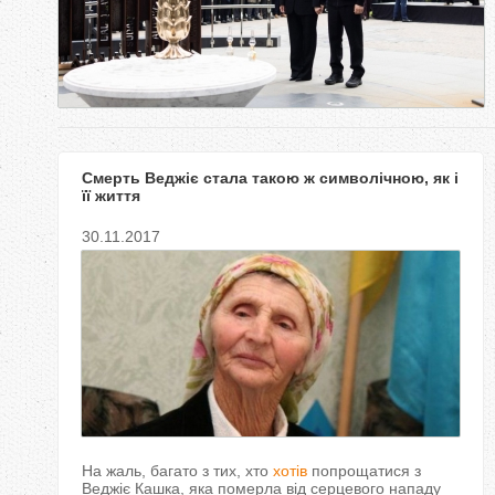
у
т
Смерть Веджіє стала такою ж символічною, як і
її життя
30.11.2017
На жаль, багато з тих, хто
хотів
попрощатися з
Веджіє Кашка, яка померла від серцевого нападу