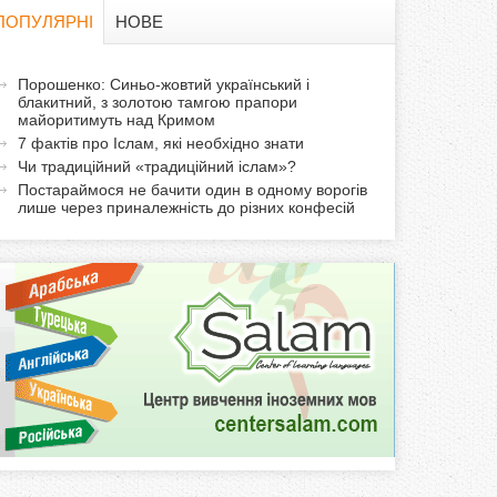
в
ПОПУЛЯРНІ
НОВЕ
а
а
Порошенко: Синьо-жовтий український і
ф
блакитний, з золотою тамгою прапори
к
майоритимуть над Кримом
т
о
7 фактів про Іслам, які необхідно знати
и
Чи традиційний «традиційний іслам»?
р
в
Постараймося не бачити один в одному ворогів
лише через приналежність до різних конфесій
н
м
а
в
а
к
л
а
д
к
а