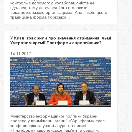
контроль з допомогою колабораціоністів не
вдалася, тому довелося його оголосити
«екстремістською організацією». Але і після цього
традиційна форма тюркської...
У Києві говорили про значення отримання Ільмі
Умеровим премії Платформи європейської
пам’яті та сумління
14.11.2017
Міністерство інформаційної політики України
провело у приміщенні агенції «Укрінформ» прес-
конференцію за участі лауреата премії
«Платформи європейської пам’яті та совісті»,