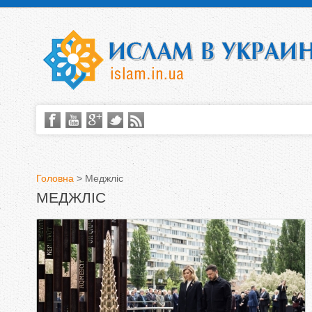
Головна
>
Меджліс
МЕДЖЛІС
В
и
є
т