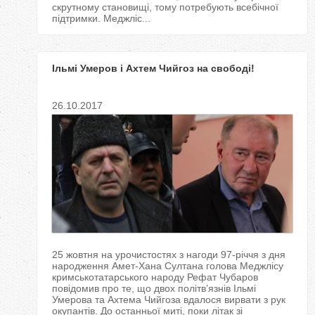
скрутному становищі, тому потребують всебічної
підтримки. Меджліс...
Ільмі Умеров і Ахтем Чийгоз на свободі!
26.10.2017
25 жовтня на урочистостях з нагоди 97-річчя з дня
народження Амет-Хана Султана голова Меджлісу
кримськотатарського народу Рефат Чубаров
повідомив про те, що двох політв’язнів Ільмі
Умерова та Ахтема Чийгоза вдалося вирвати з рук
окупантів. До останньої миті, поки літак зі