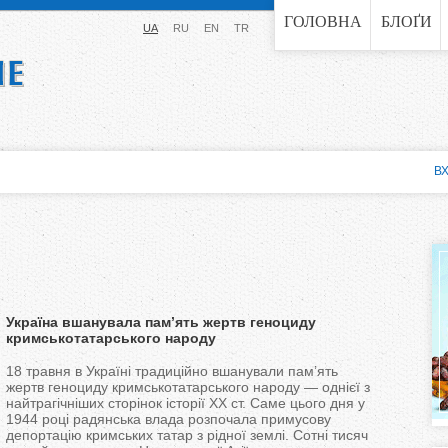
Jump to navigation
ГОЛОВНА
БЛОҐИ
UA
RU
EN
TR
ВХ
Україна вшанувала пам’ять жертв геноциду
кримськотатарського народу
18 травня в Україні традиційно вшанували пам’ять
жертв геноциду кримськотатарського народу — однієї з
найтрагічніших сторінок історії ХХ ст. Саме цього дня у
1944 році радянська влада розпочала примусову
депортацію кримських татар з рідної землі. Сотні тисяч