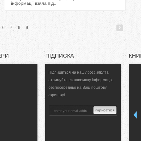
інформації взяла під...
…
6
7
8
9
ЕРИ
ПІДПИСКА
КНИ
Підпишіться на нашу розсилку та
отримуйте ексклюзивну інформацію
безпосередньо на Ваш поштову
скриньку!