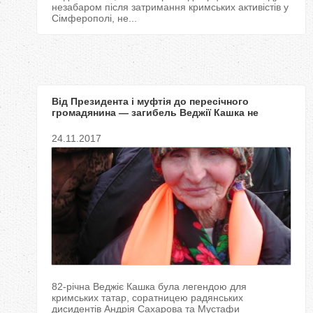
незабаром після затримання кримських активістів у
Сімферополі, не...
Від Президента і муфтія до пересічного
громадянина — загибель Веджії Кашка не
залишила байдужим нікого
24.11.2017
82-річна Веджіє Кашка була легендою для
кримських татар, соратницею радянських
дисидентів Андрія Сахарова та Мустафи