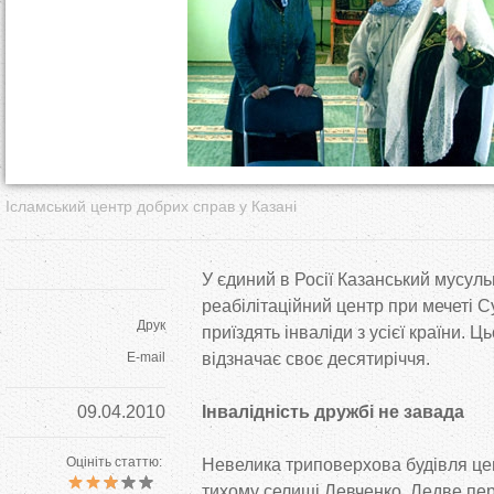
т
у
т
Ісламський центр добрих справ у Казані
У єдиний в Росії Казанський мусул
реабілітаційний центр при мечеті 
Друк
приїздять інваліди з усієї країни. Ц
E-mail
відзначає своє десятиріччя.
09.04.2010
Інвалідність
дружбі не завада
Оцініть статтю:
Невелика триповерхова будівля це
тихому селищі Левченко. Ледве пер