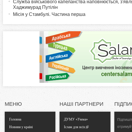
r
и
Служба військового капеланства наповнюється, з'явля
Хаджимурад Путілін
в
i
Місія у Стамбулі. Частина перша
н
а
z
в
к
o
л
а
n
д
к
t
а
)
a
l
МЕНЮ
НАШІ ПАРТНЕРИ
ПІДПИ
T
Головна
ДУМУ «Умма»
Підпишіт
a
отримуй
Новини у країні
Іслам для всіх