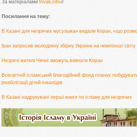
За матеріалами
Invak.info
Посилання на тему:
В Казані для незрячих мусульман видали Коран, «що розм
Іран запросив молодіжну збірну України на чемпіонат світу
Незрячі жителі Чечні зможуть вивчати Коран
Всесвітній ісламський благодійний фонд планує побудувати
реабілітації дітей-інвалідів
В Казані надрукувані перші книги по ісламу для незрячих