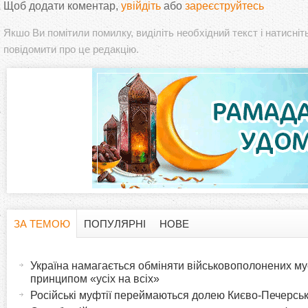
Щоб додати коментар,
увійдіть
або
зареєструйтесь
Якшо Ви помітили помилку, виділіть необхідний текст і натисніт
повідомити про це редакцію.
ЗА ТЕМОЮ
ПОПУЛЯРНІ
НОВЕ
H
(
а
Україна намагається обміняти військовополонених м
o
к
принципом «усіх на всіх»
т
Російські муфтії переймаються долею Києво-Печерськ