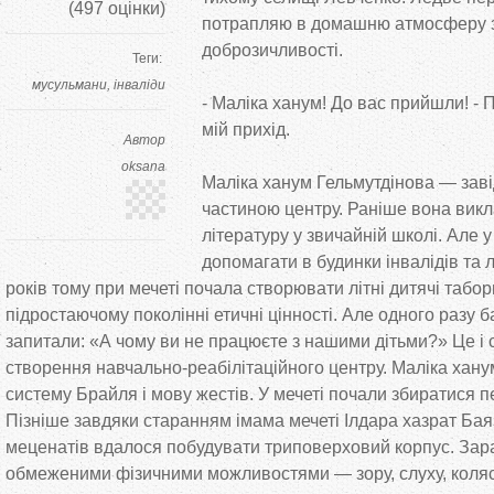
(
497
оцінки)
потрапляю в домашню атмосферу 
доброзичливості.
Теги:
мусульмани
інваліди
- Маліка ханум! До вас прийшли! - 
мій прихід.
Автор
oksana
Маліка ханум Гельмутдінова — зав
частиною центру. Раніше вона викл
літературу у звичайній школі. Але 
допомагати в будинки інвалідів та 
років тому при мечеті почала створювати літні дитячі табор
підростаючому поколінні етичні цінності. Але одного разу 
запитали: «А чому ви не працюєте з нашими дітьми?» Це і
створення навчально-реабілітаційного центру. Маліка хану
систему Брайля і мову жестів. У мечеті почали збиратися пе
Пізніше завдяки старанням імама мечеті Ілдара хазрат Баяз
меценатів вдалося побудувати триповерховий корпус. Зара
обмеженими фізичними можливостями — зору, слуху, коля