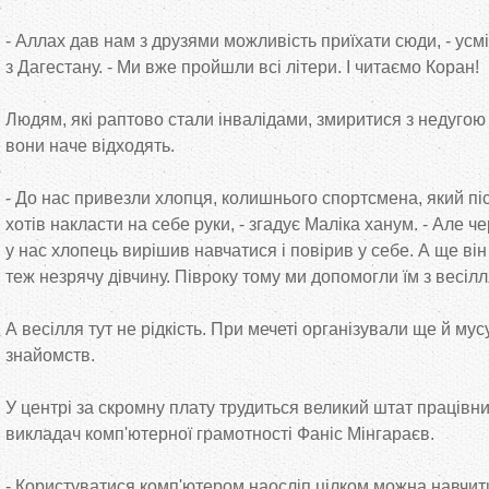
- Аллах дав нам з друзями можливість приїхати сюди, - ус
з Дагестану. - Ми вже пройшли всі літери. І читаємо Коран!
Людям, які раптово стали інвалідами, змиритися з недугою
вони наче відходять.
- До нас привезли хлопця, колишнього спортсмена, який піс
хотів накласти на себе руки, - згадує Маліка ханум. - Але 
у нас хлопець вирішив навчатися і повірив у себе. А ще він 
теж незрячу дівчину. Півроку тому ми допомогли їм з весіл
А весілля тут не рідкість. При мечеті організували ще й му
знайомств.
У центрі за скромну плату трудиться великий штат працівник
викладач комп'ютерної грамотності Фаніс Мінгараєв.
- Користуватися комп'ютером наосліп цілком можна навчитис