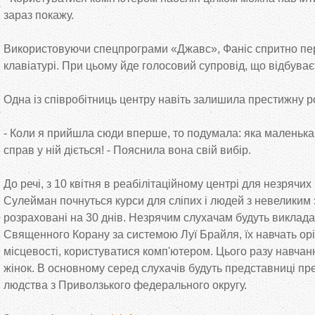
зараз покажу.
Використовуючи спецпрограми «Джавс», Фаніс спритно пе
клавіатурі. При цьому йде голосовий супровід, що відбуває
Одна із співробітниць центру навіть залишила престижну р
- Коли я прийшла сюди вперше, то подумала: яка маленька 
справ у ній діється! - Пояснила вона свій вибір.
До речі, з 10 квітня в реабілітаційному центрі для незрячих
Сулейман почнуться курси для сліпих і людей з невеликим 
розраховані на 30 днів. Незрячим слухачам будуть виклад
Священного Корану за системою Луї Брайля, їх навчать ор
місцевості, користуватися комп'ютером. Цього разу навчан
жінок. В основному серед слухачів будуть представниці пр
людства з Приволзького федерального округу.