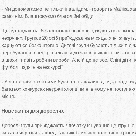
- Ми допомагаємо не тільки інвалідам, - говорить Маліка ха
самотнім. Влаштовуємо благодійні обіди.
Ще тут видають і безкоштовно розповсюджують по всій краї
незрячих. Група з 20 осіб приїжджає на місяць. Учні живуть
харчуються безкоштовно. Дитячі групи бувають тільки під ча
перебування в центрі пальчики дітлахів звикають читати з
в шахи і навіть робити вироби. Але й це не все. Сліпі діти 
футбол і їздять на екскурсії.
- У літніх таборах з нами бувають і звичайні діти, - продовж
багатьох конкурсах незрячі хлопці їм ні в чому не поступаю
місця.
Нове життя для дорослих
Дорослі групи приїжджають з початку існування центру. Н
заїхала чергова - з представників сильної половини з різних 