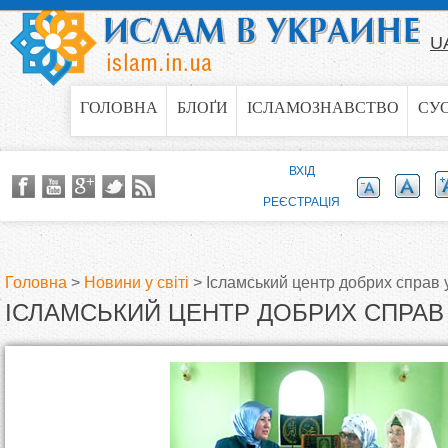
Jump to navigation
U
ГОЛОВНА
БЛОҐИ
ІСЛАМОЗНАВСТВО
СУ
ВХІД
РЕЄСТРАЦІЯ
Головна
>
Новини у світі
>
Ісламський центр добрих справ 
ІСЛАМСЬКИЙ ЦЕНТР ДОБРИХ СПРАВ 
В
и
є