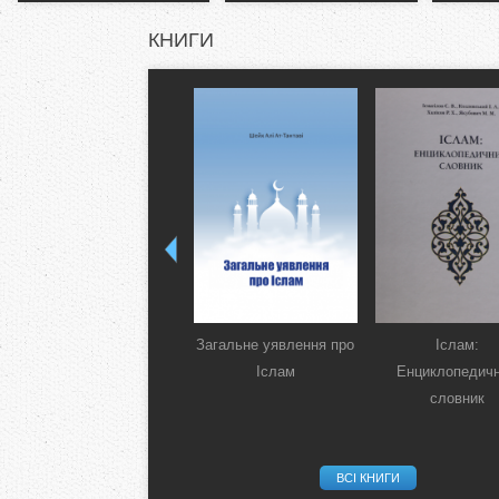
КНИГИ
Загальне уявлення про
Іслам:
Іслам
Енциклопедич
словник
ВСІ КНИГИ