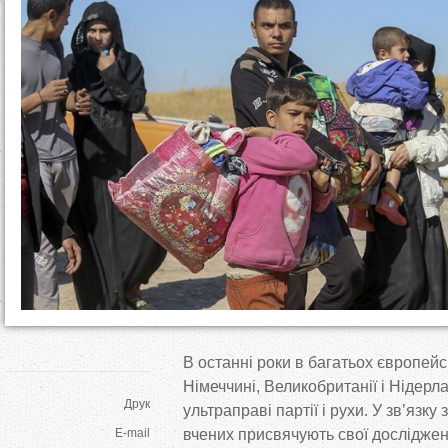
т
у
т
В
останні роки в
багатьох європейс
Німеччині, Великобританії і Нідерл
Друк
ультраправі партії і рухи. У
зв’язку з
E-mail
вчених присвячують свої дослідже