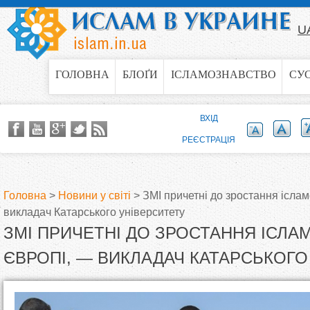
Jump to navigation
U
ГОЛОВНА
БЛОҐИ
ІСЛАМОЗНАВСТВО
СУ
ВХІД
РЕЄСТРАЦІЯ
Головна
>
Новини у світі
>
ЗМІ причетні до зростання іслам
викладач Катарського університету
В
ЗМІ ПРИЧЕТНІ ДО ЗРОСТАННЯ ІСЛАМ
и
ЄВРОПІ, — ВИКЛАДАЧ КАТАРСЬКОГО
є