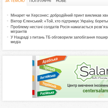
ЗА ТЕМОЮ
ПОПУЛЯРНІ
НОВЕ
H
(
а
Мінарет чи Херсонес: добродійний принт викликав хв
o
к
Віктор Єленський: «Той, хто підтримує Україну, борет
т
Проблему нестачі солдатів Росія намагається розв’я
r
и
мігрантів
в
У Нацраді з питань ТБ обговорили запобігання пошир
i
медіа
н
а
z
в
к
o
л
а
n
д
к
t
а
)
a