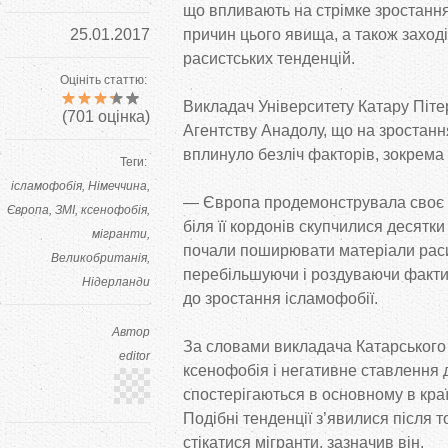
що
впливають на
стрімке зростанн
25.01.2017
причин цього явища, а
також заход
расистських тенденцій.
Оцініть статтю:
Викладач Університету Катару Піт
(
701
оцінка)
Агентству Анадолу, що
на
зростанн
вплинуло безліч факторів, зокрема і
Теги:
ісламофобія
Німеччина
—
Європа продемонструвала своє 
Європа
ЗМІ
ксенофобія
біля її кордонів скупчилися десятки
мігранти
почали поширювати матеріали расис
Великобританія
перебільшуючи і роздуваючи факти
Нідерланди
до
зростання ісламофобії.
Автор
За
словами викладача Катарського 
editor
ксенофобія і негативне ставлення 
спостерігаються в
основному в
кра
Подібні тенденції з’явилися після то
стікатися мігранти, зазначив він.