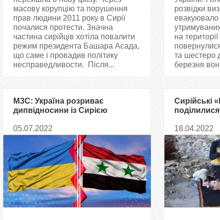
масову корупцію та порушення
розвідки ви
прав людини 2011 року в Сирії
евакуювало 
почалися протести. Значна
утримуваних
частина сирійців хотіла повалити
на території
режим президента Башара Асада,
повернулися 
що саме і провадив політику
та шестеро д
несправедливости. Після...
березня вони
МЗС: Україна розриває
Сирійські 
дипвідносини із Сирією
поділилися
рятувальни
05.07.2022
18.04.2022
допомоги ж
агресії