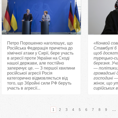
Петро Порошенко наголошує, що
«Конвой сов
Російська Федерація причетна до
Стамбулі 6 
хімічної атаки у Сирії, бере участь
щоб досягти
в агресії проти України на Сході
турецько-си
нашої держави, але постійно
березня. Уча
заперечує це. — З першої хвилини
— політики,
російської агресії Росія
громадські 
категорично відмовляється від
господині —
того, що Збройні сили РФ беруть
жінок, що 
участь в агресії...
сирійських в
…
1
2
3
4
5
6
7
8
9