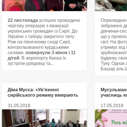
22 листопада
успішно проведено
Оприлюднена
чергову операцію з евакуації
зображені дв
українських громадян із Сирії. До
дівчинки-сес
України з табору закритого типу
що у провінц
Рож на північному сході Сирії,
світ. На фот
контрольованого курдськими
утримує від 
силами,
повернули 3 жінок і 11
зруйновано
дітей
. В аеропорту Києва їх
будинку сво
зустріли урядовці та...
Туку. Однак
Башар аль-Ш
Діма Мусса: «Ув’язнені
Мусульман
сирійського режиму вмирають
учасниць к
знову і знову — і так щодня»
жінок у по
31.05.2018
17.05.2018
миру»