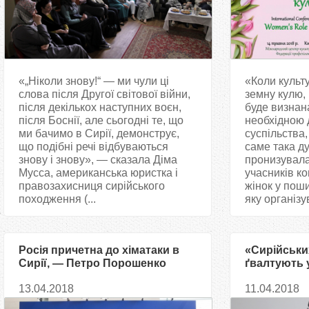
«„Ніколи знову!“ — ми чули ці
«Коли культ
слова після Другої світової війни,
земну кулю, 
після декількох наступних воєн,
буде визнан
після Боснії, але сьогодні те, що
необхідною д
ми бачимо в Сирії, демонструє,
суспільства,
що подібні речі відбуваються
саме така д
знову і знову», — сказала Діма
пронизувала
Мусса, американська юристка і
учасників к
правозахисниця сирійського
жінок у пош
походження (...
яку організу
Росія причетна до хіматаки в
«Сирійських
Сирії, — Петро Порошенко
ґвалтують у
просто мус
13.04.2018
11.04.2018
— Налан Д