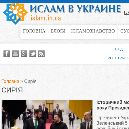
Jump to navigation
U
ГОЛОВНА
БЛОҐИ
ІСЛАМОЗНАВСТВО
СУ
ВХІД
РЕЄСТРАЦІ
Головна
>
Сирія
СИРІЯ
В
Історичний мо
и
року Президен
у Сирії
Президент Укр
є
Зеленський
5 
офіційний візит