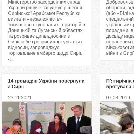
Міністерство закордонних справ
Добровольці 
України рішуче засуджує рішення
оборони, ві
Сирійської Арабської Республіки
(або «Білі к
визнати «незалежність»
спеціальний
тимчасово окупованих територій в
українських 
Донецькій та Луганській областях
порадами, в
та розриває дипвідносини з
досвіду над
Сирією без розриву консульських
пораненим і
відносин, запроваджує
військової аг
торговельне ембарго щодо Сирії,
війни в ​​Сирії
а...
14 громадян України повернули
П'ятирічна 
з Сирії
врятувала 
ціною влас
23.11.2021
07.08.2019