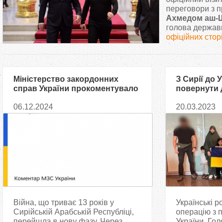
т
переговори з п
Ахмедом аш-
голова держави
у
офіційних стор
т
Міністерство закордонних
З Сирії до 
справ України прокоментувало
повернути 
загострення війни в Сирії
мусульмано
06.12.2024
20.03.2023
Війна, що триває 13 років у
Українські р
Сирійській Арабській Республіці,
операцію з 
перейшла в нову фазу. Через
України. Го