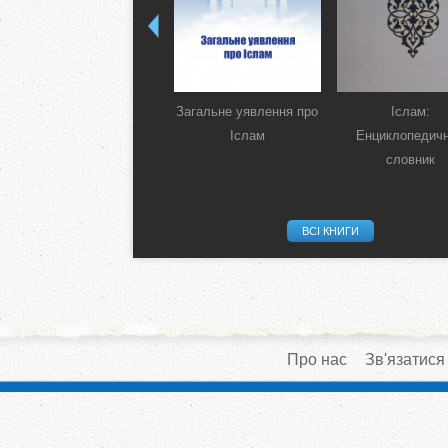
Загальне уявлення про
Іслам:
Іслам
Енциклопедич
словник
ВСІ КНИГИ
Про нас
Зв'язатися