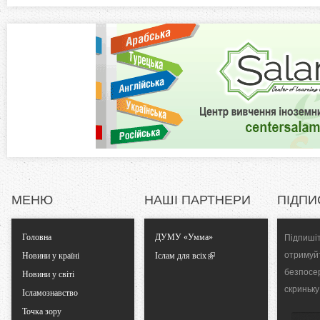
а
z
в
к
o
л
а
n
д
к
t
а
)
a
l
МЕНЮ
НАШІ ПАРТНЕРИ
ПІДПИ
T
Головна
ДУМУ «Умма»
Підпишіт
a
отримуй
Новини у країні
Іслам для всіх
безпосе
Новини у світі
b
скриньку
Ісламознавство
Точка зору