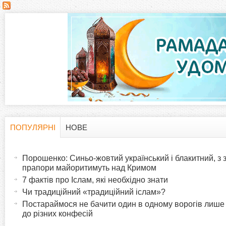
С
т
о
р
і
н
ПОПУЛЯРНІ
НОВЕ
H
(
к
а
Порошенко: Синьо-жовтий український і блакитний, з
o
к
прапори майоритимуть над Кримом
и
т
7 фактів про Іслам, які необхідно знати
r
и
Чи традиційний «традиційний іслам»?
в
Постараймося не бачити один в одному ворогів лише
i
до різних конфесій
н