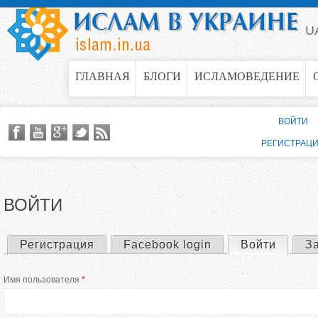
Jump to navigation
U
ГЛАВНАЯ
БЛОГИ
ИСЛАМОВЕДЕНИЕ
ВОЙТИ
РЕГИСТРАЦ
ВОЙТИ
Регистрация
Facebook login
Войти
(актив
З
Г
Имя пользователя
*
л