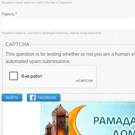
Укажите ваше имя на сайте Ислам в Украине.
а
Пароль
*
в
н
Укажите пароль, соответствующий вашему имени пользователя.
CAPTCHA
ы
This question is for testing whether or not you are a human vi
automated spam submissions.
е
в
к
FACEBOOK
л
а