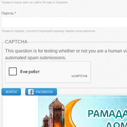
Укажите ваше имя на сайте Ислам в Украине.
а
Пароль
*
в
н
Укажите пароль, соответствующий вашему имени пользователя.
CAPTCHA
ы
This question is for testing whether or not you are a human vi
automated spam submissions.
е
в
к
FACEBOOK
л
а