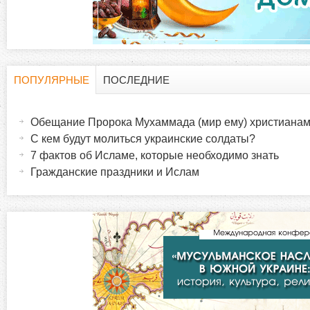
д
к
и
ПОПУЛЯРНЫЕ
ПОСЛЕДНИЕ
Г
(
а
Обещание Пророка Мухаммада (мир ему) христиана
о
к
С кем будут молиться украинские солдаты?
т
7 фактов об Исламе, которые необходимо знать
р
и
Гражданские праздники и Ислам
в
и
н
а
з
я
в
о
к
л
н
а