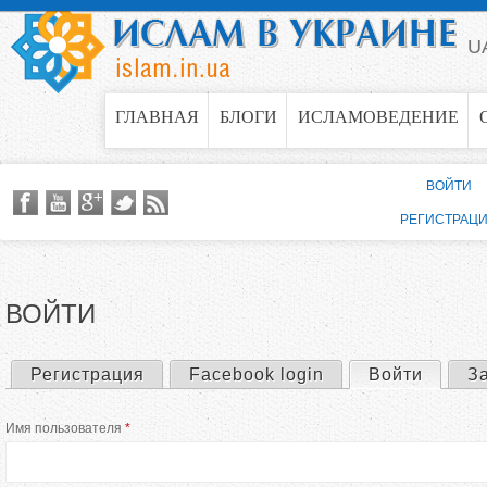
Jump to navigation
U
ГЛАВНАЯ
БЛОГИ
ИСЛАМОВЕДЕНИЕ
ВОЙТИ
РЕГИСТРАЦ
ВОЙТИ
Регистрация
Facebook login
Войти
(актив
З
Г
Имя пользователя
*
л