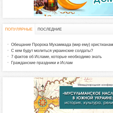
д
к
и
ПОПУЛЯРНЫЕ
ПОСЛЕДНИЕ
Г
(
а
Обещание Пророка Мухаммада (мир ему) христиана
о
к
С кем будут молиться украинские солдаты?
т
7 фактов об Исламе, которые необходимо знать
р
и
Гражданские праздники и Ислам
в
и
н
а
з
я
в
о
к
л
н
а