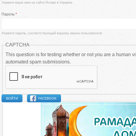
Укажите ваше имя на сайте Ислам в Украине.
а
Пароль
*
в
н
Укажите пароль, соответствующий вашему имени пользователя.
CAPTCHA
ы
This question is for testing whether or not you are a human vi
automated spam submissions.
е
в
к
FACEBOOK
л
а