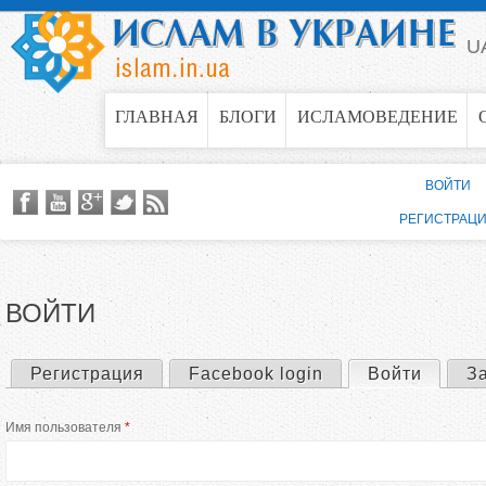
Jump to navigation
U
ГЛАВНАЯ
БЛОГИ
ИСЛАМОВЕДЕНИЕ
ВОЙТИ
РЕГИСТРАЦ
ВОЙТИ
Регистрация
Facebook login
Войти
(актив
З
Г
Имя пользователя
*
л