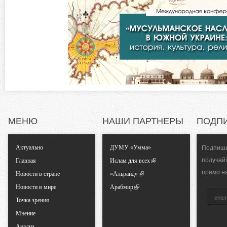
о
к
л
н
а
д
т
к
а
а
)
л
МЕНЮ
НАШИ ПАРТНЕРЫ
ПОДП
ь
Актуально
ДУМУ «Умма»
Подпиши
н
получай
Главная
Ислам для всех
прямо н
ы
Новости в стране
«Альраид»
Новости в мире
Арабмир
е
Точка зрения
Мнение
в
Анализ