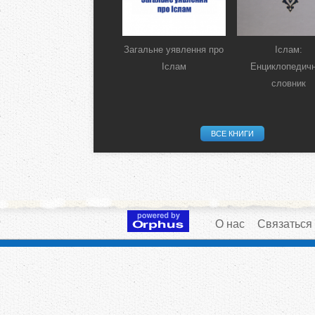
Загальне уявлення про
Іслам:
Іслам
Енциклопедич
словник
ВСЕ КНИГИ
О нас
Связаться