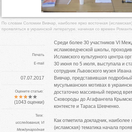
По словам Соломии Вивчар, наиболее ярко восточная (исламская
проявляться в украинской литературе, начиная со времен Романтиз
Среди более 30 участников VI Ме
исламоведческой школы, проходив
Печать
Исламского культурного центра ор
E-mail
30 июня по 5 июля, выступала и с
сотрудник Львовского музея Иван
07.07.2017
Вивчар, представившая подробный
мусульманских мотивах в украинск
Оцените статью:
достаточно массивный период вре
Сковороды до Агафангела Крымско
(
1043
оценки)
контексте и Тараса Шевченко.
Теги:
Как отметила докладчик, наиболее 
исследования
VI
(исламская) тематика начала проя
Международная