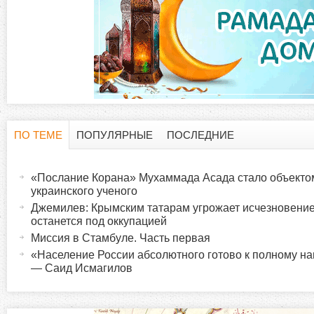
ПО ТЕМЕ
ПОПУЛЯРНЫЕ
ПОСЛЕДНИЕ
Г
(
а
«Послание Корана» Мухаммада Асада стало объекто
о
к
украинского ученого
т
Джемилев: Крымским татарам угрожает исчезновение
р
останется под оккупацией
и
Миссия в Стамбуле. Часть первая
в
и
«Население России абсолютного готово к полному 
н
— Саид Исмагилов
а
з
я
в