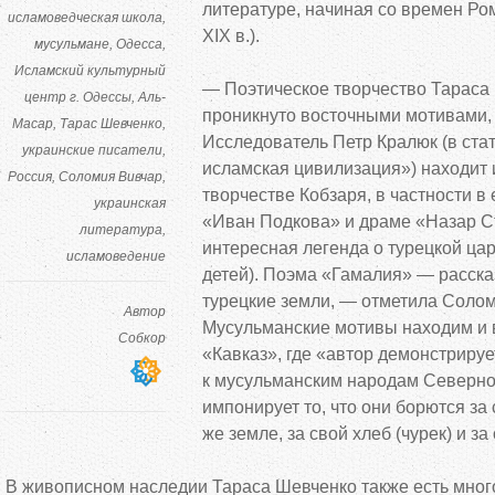
литературе, начиная со времен Ром
исламоведческая школа
XIX в.).
мусульмане
Одесса
Исламский культурный
— Поэтическое творчество Тараса
центр г. Одессы
Аль-
проникнуто восточными мотивами, 
Масар
Тарас Шевченко
Исследователь Петр Кралюк (в ста
украинские писатели
исламская цивилизация») находит 
Россия
Соломия Вивчар
творчестве Кобзаря, в частности в
украинская
«Иван Подкова» и драме «Назар Ст
литература
интересная легенда о турецкой ц
исламоведение
детей). Поэма «Гамалия» — рассказ
турецкие земли, — отметила Соло
Автор
Мусульманские мотивы находим и 
Собкор
«Кавказ», где «автор демонстриру
к мусульманским народам Северно
импонирует то, что они борются за
же земле, за свой хлеб (чурек) и за
В живописном наследии Тараса Шевченко также есть мног