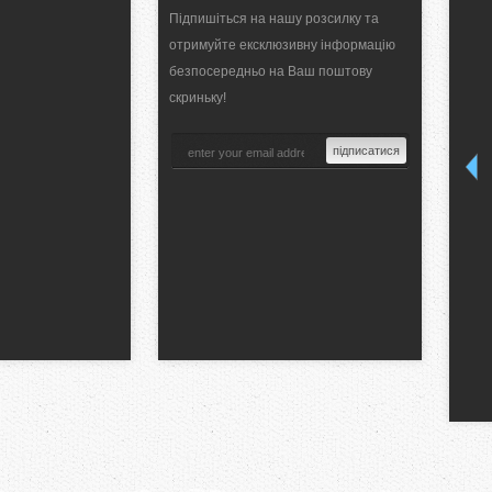
Підпишіться на нашу розсилку та
отримуйте ексклюзивну інформацію
безпосередньо на Ваш поштову
скриньку!