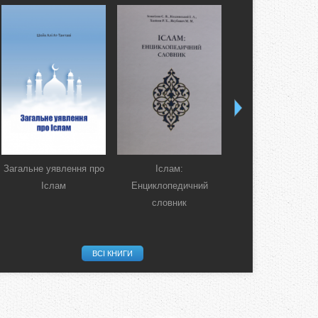
Загальне уявлення про
Іслам:
Коран. Перекла
Іслам
Енциклопедичний
смислів українсь
словник
мовою
ВСІ КНИГИ