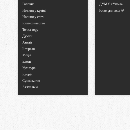
Головна
ДУМУ «Умма»
Новини у країні
Іслам для всіх
Новини у світі
Ісламознавство
Точка зору
Думки
Аналіз
Інтерв'ю
Медіа
Блоґи
Культура
Історія
Суспільство
Актуально