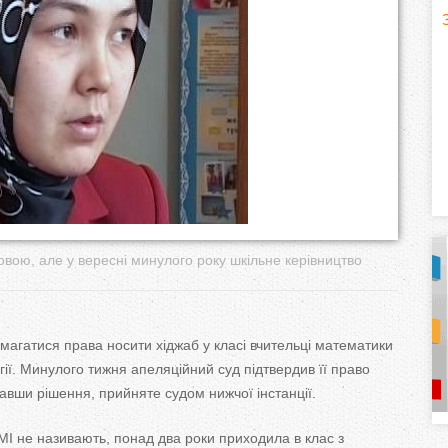
H
(
o
r
i
z
o
овою, але у вересні минулого року шкільне керівництво
n
t
агатися права носити хіджаб у класі вчительці математики
гії. Минулого тижня апеляційний суд підтвердив її право
a
вавши рішення, прийняте судом нижчої інстанції.
l
)
 ЗМІ не називають, понад два роки приходила в клас з