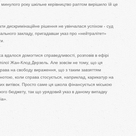
T
 минулого року шкільне керівництво раптом вирішило їй це
a
ти дискримінаційне рішення не увінчалася успіхом - суд
b
чального закладу, пригадавши указ про «нейтралітет»
ти.
s
са вдалося домогтися справедливості, розповів в ефірі
пілої Жан-Клод Дерзель. Але зовсім не тому, що ця
ава на свободу вираження, що з таким завзяттям
нотою, коли справа стосується, наприклад, карикатур на
их витівок. Просто саме ця школа фінансується міською
ого бюджету, так що урядовий указ в даному випадку
ia».