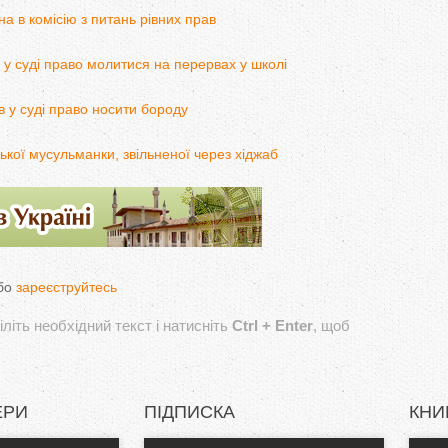
на в комісію з питань рівних прав
у суді право молитися на перервах у школі
 у суді право носити бороду
ької мусульманки, звільненої через хіджаб
бо
зареєструйтесь
літь необхідний текст і натисніть
Ctrl + Enter
, щоб
ЕРИ
ПІДПИСКА
КНИ