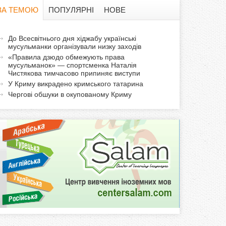
в
ЗА ТЕМОЮ
ПОПУЛЯРНІ
НОВЕ
а
а
До Всесвітнього дня хіджабу українські
ф
мусульманки організували низку заходів
к
«Правила дзюдо обмежують права
т
о
мусульманок» — спортсменка Наталія
и
Чистякова тимчасово припиняє виступи
У Криму викрадено кримського татарина
р
в
Чергові обшуки в окупованому Криму
н
м
а
в
а
к
л
а
д
к
а