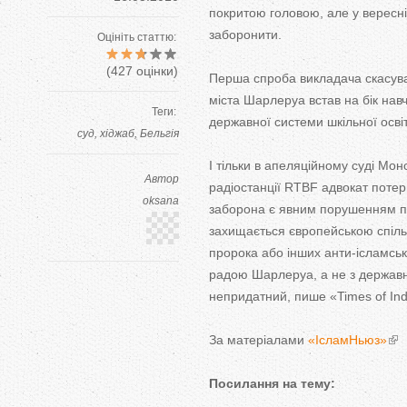
покритою головою, але у вересні
заборонити.
Оцініть статтю:
(
427
оцінки)
Перша спроба викладача скасува
міста Шарлеруа встав на бік нав
Теги:
державної системи шкільної осві
суд
хіджаб
Бельгія
І тільки в апеляційному суді Мон
Автор
радіостанції RTBF адвокат потер
oksana
заборона є явним порушенням пр
захищається європейською спіль
пророка або інших анти-ісламськ
радою Шарлеруа, а не з державн
непридатний, пише «Times of Ind
За матеріалами
«ІсламНьюз»
Посилання на тему: