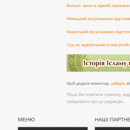
Бельгія: жінка в хіджабі призначе
Німецький мусульманин відстояв 
Казахський мусульманин відстояв
Суд не задовольнив позов російс
Щоб додати коментар,
увійдіть
а
Якшо Ви помітили помилку, виді
повідомити про це редакцію.
МЕНЮ
НАШІ ПАРТН