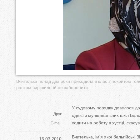
у
т
Вчителька понад два роки приходила в клас з покритою гол
раптом вирішило їй це заборонити.
У судовому порядку довелося дом
Друк
однієї з муніципальних шкіл Бель
ходити на роботу в хустці, скасу
E-mail
Вчителька, ім'я якої бельгійські
16.03.2010