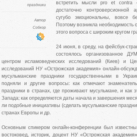
встретить мысли pro et contra
праздники
достаточно контроверсионной а
сугубо эмоциональны, вовсе бе
Автор
Поэтому возникла необходимость 
Собкор
этого вопроса с широким кругом гр
24 июня, в среду, на фейсбук-стр
состоялось организованное ДУ
центром исламоведческих исследований (Киев) и Це
исследований НУ «Острожская академия» онлайн-обсужде
мусульманские праздники государственными в Украи
подняли и другие вопросы: как отмечают знаменател
праздники в странах, где проживают мусульмане, и как э
Запада; как определяются даты начала и завершения мес
ли подобные инициативы (сделать мусульманские праздни
странах Европы и др.
Основным спикером онлайн-конференции был известны
востоковед, историк, доцент НУ «Острожская академия»