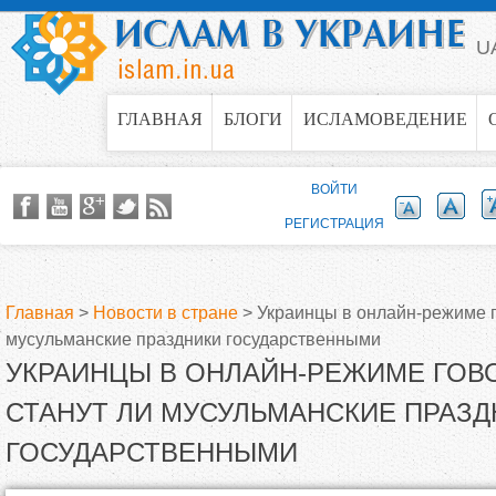
Jump to navigation
U
ГЛАВНАЯ
БЛОГИ
ИСЛАМОВЕДЕНИЕ
ВОЙТИ
РЕГИСТРАЦИЯ
Главная
>
Новости в стране
>
Украинцы в онлайн-режиме г
мусульманские праздники государственными
В
УКРАИНЦЫ В ОНЛАЙН-РЕЖИМЕ ГОВО
ы
СТАНУТ ЛИ МУСУЛЬМАНСКИЕ ПРАЗД
ГОСУДАРСТВЕННЫМИ
з