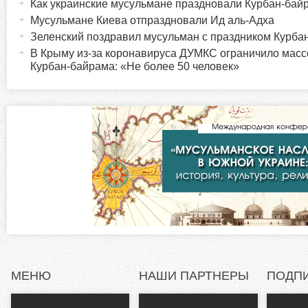
Как украинские мусульмане праздновали Курбан-бай
о
к
Мусульмане Киева отпраздновали Ид аль-Адха
т
Зеленский поздравил мусульман с праздником Курба
р
и
В Крыму из-за коронавируса ДУМКС ограничило мас
в
Курбан-байрама: «Не более 50 человек»
и
н
а
з
я
в
о
к
л
н
а
д
т
к
а
а
)
л
МЕНЮ
НАШИ ПАРТНЕРЫ
ПОДП