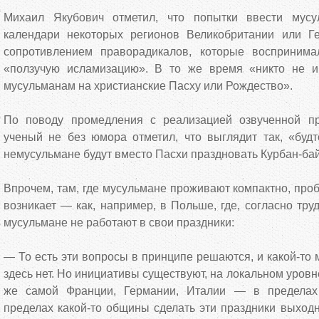
Михаил Якубович отметил, что попытки ввести мусу
календари некоторых регионов Великобритании или Г
сопротивлением праворадикалов, которые воспринима
«ползучую исламизацию». В то же время «никто не ин
мусульманам на христианские Пасху или Рождество».
По поводу промедления с реализацией озвученной пр
ученый не без юмора отметил, что выглядит так, «будт
немусульмане будут вместо Пасхи праздновать Курбан-ба
Впрочем, там, где мусульмане проживают компактно, про
возникает — как, например, в Польше, где, согласно тру
мусульмане не работают в свои праздники:
— То есть эти вопросы в принципе решаются, и какой-то
здесь нет. Но инициативы существуют, на локальном уров
же самой Франции, Германии, Италии — в пределах 
пределах какой-то общины сделать эти праздники выход