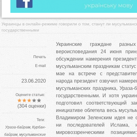
Украинцы в онлайн-режиме говорили о том, станут ли мусульманс
государственными
Украинские граждане разны
вероисповедания 24 июня прин
Печать
обсуждении намерения президент
E-mail
мусульманским праздникам статус
мае на встрече с представител
23.06.2020
народа президент озвучил намере
мусульманских праздника, Ураза-
Оцените статью:
государственными. И хотя украи
подготовил соответствующий за
(
304
оценки)
инициативе облетела весь мусуль
Владимиром Зеленским идея не 
Теги:
ни последователей Ислама,
Ураза-байрам
Курбан-
мировоззренческими позиция
байрам
мусульманские