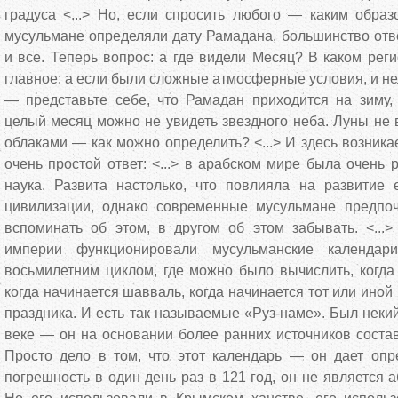
градуса <...> Но, если спросить любого — каким образ
мусульмане определяли дату Рамадана, большинство отв
и все. Теперь вопрос: а где видели Месяц? В каком реги
главное: а если были сложные атмосферные условия, и не
— представьте себе, что Рамадан приходится на зиму,
целый месяц можно не увидеть звездного неба. Луны не в
облаками — как можно определить? <...> И здесь возникае
очень простой ответ: <...> в арабском мире была очень 
наука. Развита настолько, что повлияла на развитие 
цивилизации, однако современные мусульмане предпо
вспоминать об этом, в другом об этом забывать. <...
империи функционировали мусульманские календар
восьмилетним циклом, где можно было вычислить, когда
когда начинается шавваль, когда начинается тот или иной
праздника. И есть так называемые «Руз-наме». Был неки
веке — он на основании более ранних источников составл
Просто дело в том, что этот календарь — он дает опр
погрешность в один день раз в 121 год, он не является