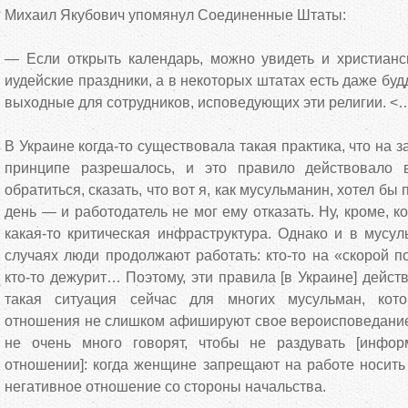
Михаил Якубович упомянул Соединенные Штаты:
— Если открыть календарь, можно увидеть и христианск
иудейские праздники, а в некоторых штатах есть даже буд
выходные для сотрудников, исповедующих эти религии. <
В Украине когда-то существовала такая практика, что на 
принципе разрешалось, и это правило действовало 
обратиться, сказать, что вот я, как мусульманин, хотел бы
день — и работодатель не мог ему отказать. Ну, кроме, ко
какая-то критическая инфраструктура. Однако и в мусул
случаях люди продолжают работать: кто-то на «скорой по
кто-то дежурит… Поэтому, эти правила [в Украине] дейст
такая ситуация сейчас для многих мусульман, кото
отношения не слишком афишируют свое вероисповедание.
не очень много говорят, чтобы не раздувать [инфо
отношении]: когда женщине запрещают на работе носить
негативное отношение со стороны начальства.