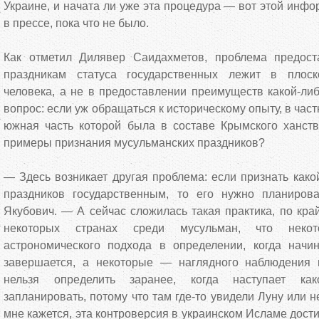
Украине, и начата ли уже эта процедура — вот этой инфо
в прессе, пока что не было.
Как отметил Дилявер Саидахметов, проблема предост
праздникам статуса государственных лежит в плос
человека, а не в предоставлении преимуществ какой-ли
вопрос: если уж обращаться к историческому опыту, в част
южная часть которой была в составе Крымского ханст
примеры признания мусульманских праздников?
— Здесь возникает другая проблема: если признать како
праздников государственным, то его нужно планиров
Якубович. — А сейчас сложилась такая практика, по кра
некоторых странах среди мусульман, что некот
астрономического подхода в определении, когда начи
завершается, а некоторые — наглядного наблюдения 
нельзя определить заранее, когда наступает как
запланировать, потому что там где-то увидели Луну или не
мне кажется, эта контроверсия в украинском Исламе дост