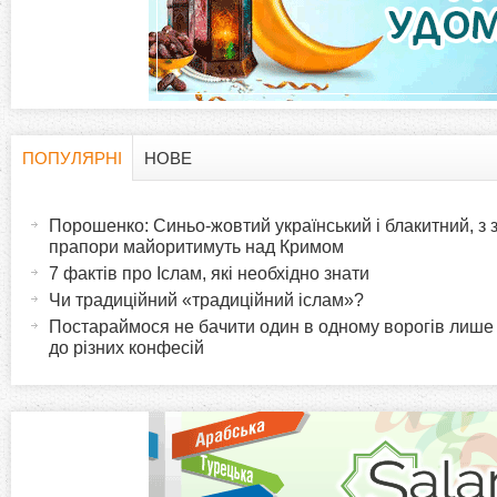
а
д
к
и
ПОПУЛЯРНІ
НОВЕ
H
(
а
Порошенко: Синьо-жовтий український і блакитний, з
o
к
прапори майоритимуть над Кримом
т
7 фактів про Іслам, які необхідно знати
r
и
Чи традиційний «традиційний іслам»?
в
Постараймося не бачити один в одному ворогів лише
i
до різних конфесій
н
а
z
в
к
o
л
а