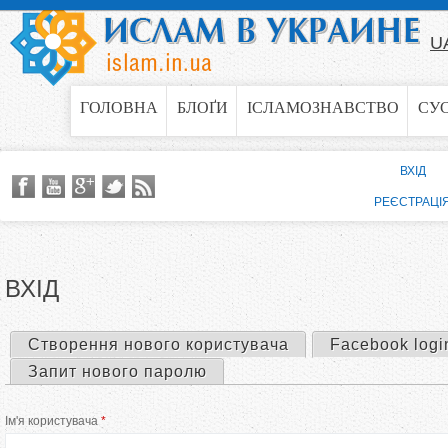
Jump to navigation
U
ГОЛОВНА
БЛОҐИ
ІСЛАМОЗНАВСТВО
СУ
ВХІД
РЕЄСТРАЦІ
ВХІД
Створення нового користувача
Facebook logi
П
Запит нового паролю
е
Ім'я користувача
*