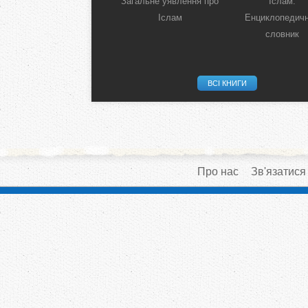
Загальне уявлення про
Іслам:
Іслам
Енциклопедич
словник
ВСІ КНИГИ
Про нас
Зв'язатися