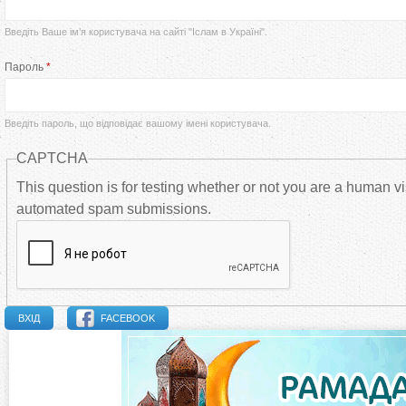
р
Введіть Ваше ім’я користувача на сайті "Іслам в Україні".
в
Пароль
*
и
Введіть пароль, що відповідає вашому імені користувача.
н
CAPTCHA
н
This question is for testing whether or not you are a human vi
automated spam submissions.
і
в
к
FACEBOOK
л