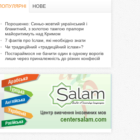
в
ПОПУЛЯРНІ
НОВЕ
а
а
Порошенко: Синьо-жовтий український і
ф
блакитний, з золотою тамгою прапори
к
майоритимуть над Кримом
т
о
7 фактів про Іслам, які необхідно знати
и
Чи традиційний «традиційний іслам»?
р
в
Постараймося не бачити один в одному ворогів
лише через приналежність до різних конфесій
н
м
а
в
а
к
л
а
д
к
а