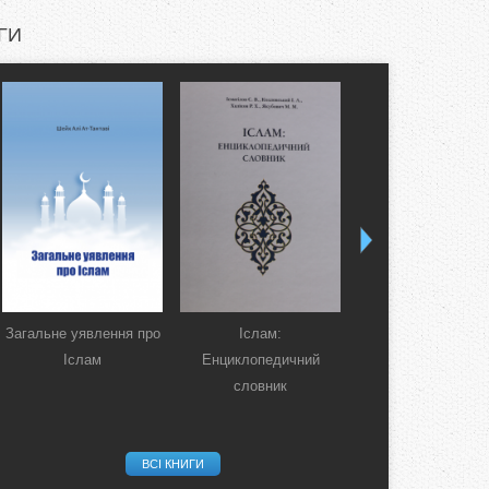
ГИ
Загальне уявлення про
Іслам:
Коран. Перекла
Іслам
Енциклопедичний
смислів українсь
словник
мовою
ВСІ КНИГИ