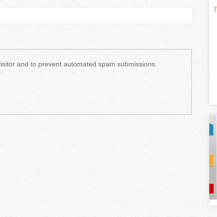
H
(
o
r
 visitor and to prevent automated spam submissions.
i
z
o
n
t
a
l
)