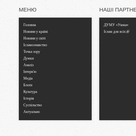
и
МЕНЮ
НАШІ ПАРТН
Головна
ДУМУ «Умма»
Новини у країні
Іслам для всіх
Новини у світі
Ісламознавство
Точка зору
Думки
Аналіз
Інтерв'ю
Медіа
Блоґи
Культура
Історія
Суспільство
Актуально