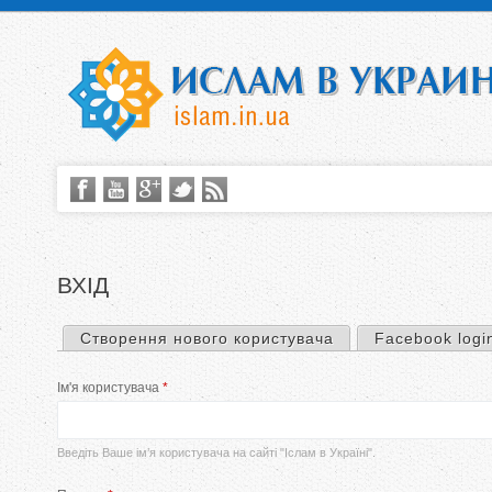
ВХІД
Створення нового користувача
Facebook logi
П
Ім'я користувача
*
е
р
Введіть Ваше ім’я користувача на сайті "Іслам в Україні".