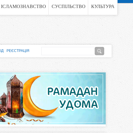
ІСЛАМОЗНАВСТВО
СУСПІЛЬСТВО
КУЛЬТУРА
П
ІД
РЕЄСТРАЦІЯ
о
П
ш
о
у
к
ш
у
к
о