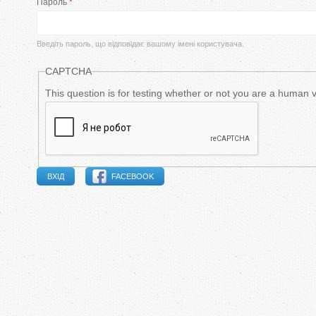
Пароль
*
в
и
Введіть пароль, що відповідає вашому імені користувача.
н
CAPTCHA
н
This question is for testing whether or not you are a human
і
в
FACEBOOK
к
л
а
д
к