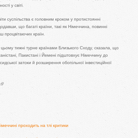
ості у світі.
віти суспільства є головним кроком у протистоянні
одавши, що багаті країни, такі як Німеччина, повинні
ш процвітаючих країн.
 цьому тижні турне країнами Близького Сходу, сказала, що
аністані, Пакистані і Йемені підштовхує Німеччину до
рсидської затоки й розширення обопільної інвестиційної
імеччині проходить на тлі критики