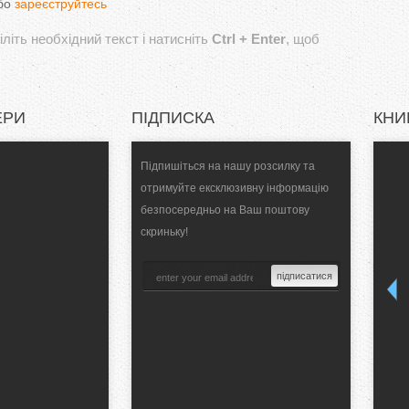
бо
зареєструйтесь
літь необхідний текст і натисніть
Ctrl + Enter
, щоб
ЕРИ
ПІДПИСКА
КНИ
Підпишіться на нашу розсилку та
отримуйте ексклюзивну інформацію
безпосередньо на Ваш поштову
скриньку!