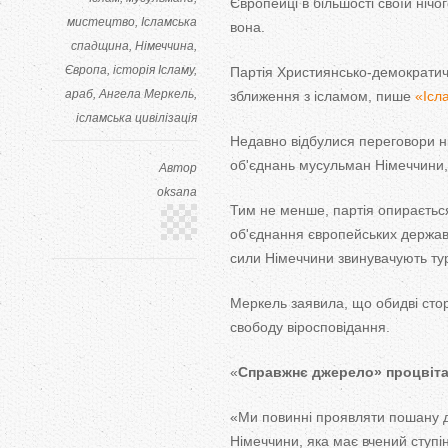
Європейці в більшості своїй нічо
мистецтво
Ісламська
вона.
спадщина
Німеччина
Європа
історія Ісламу
Партія Християнсько-демократич
араб
Ангела Меркель
зближення з ісламом, пише
«Ісл
ісламська цивілізація
Недавно відбулися переговори ні
об'єднань мусульман Німеччини, 
Автор
oksana
Тим не менше, партія опираєтьс
об'єднання європейських держав 
сили Німеччини звинувачують туре
Меркель заявила, що обидві стор
свободу віросповідання.
«
Справжнє джерело» процвіт
«Ми повинні проявляти пошану д
Німеччини, яка має вчений ступі