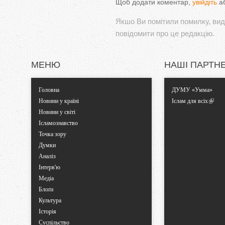
Щоб додати коментар,
увійдіть
а
Якшо Ви помітили помилку, виді
повідомити про це редакцію.
МЕНЮ
НАШІ ПАРТН
Головна
ДУМУ «Умма»
Новини у країні
Іслам для всіх
Новини у світі
Ісламознавство
Точка зору
Думки
Аналіз
Інтерв'ю
Медіа
Блоґи
Культура
Історія
Суспільство