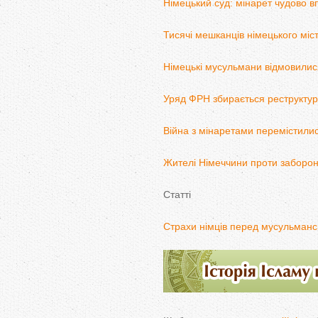
Німецький суд: мінарет чудово 
Тисячі мешканців німецького міс
Німецькі мусульмани відмовилис
Уряд ФРН збирається реструктур
Війна з мінаретами перемістили
Жителі Німеччини проти заборон
Статті
Страхи німців перед мусульмансь