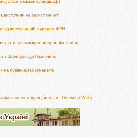
вписується в міський ландшафт
та виступили на захист мечеті
я від консультацій з урядом ФРН
изувати Ісламську конференцію країни
ся з Швейцарії до Німеччини
и на будівництво мінаретів
ким засиллям ірраціональні - Deutsche Welle