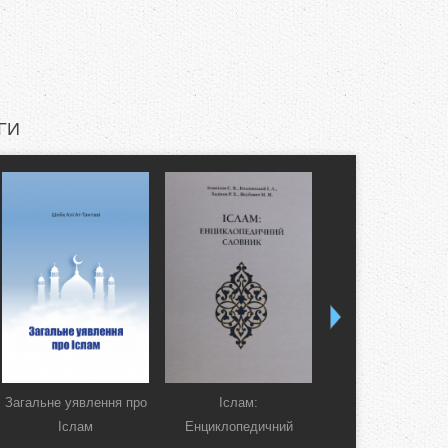
ГИ
Загальне уявлення про
Іслам:
Коран. Перекла
Іслам
Енциклопедичний
смислів українсь