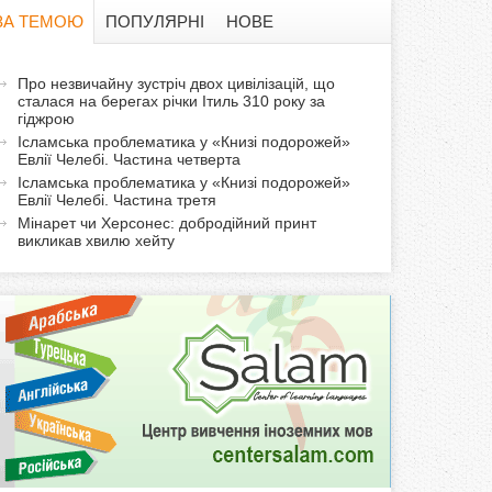
в
ЗА ТЕМОЮ
ПОПУЛЯРНІ
НОВЕ
а
а
Про незвичайну зустріч двох цивілізацій, що
ф
сталася на берегах річки Ітиль 310 року за
к
гіджрою
т
о
Ісламська проблематика у «Книзі подорожей»
и
Евлії Челебі. Частина четверта
Ісламська проблематика у «Книзі подорожей»
р
в
Евлії Челебі. Частина третя
н
Мінарет чи Херсонес: добродійний принт
м
а
викликав хвилю хейту
в
а
к
л
а
д
к
а