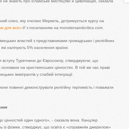
го не знають про ісламське мистецтво й цивілізацію, сказала
T
a
ний союз, яку очолює Меркель, дотримується курсу на
b
ам для всіх»
з посиланням на monstersandcritics.com.
s
мецьких властей з представниками громадських і релігійних
які налічують 5% населення країни.
я вступу Туреччини до Євросоюзу, стверджуючи, що
основане на християнських цінностях. В той же час праві
цьких іммігрантів у слабкій інтеграції.
они повинні демонструвати релігійну терпимість і поважати
ання
о цінностей один одного», - сказала вона. Канцлер
нь із фізики, стверджує, що освіта є «справжнім джерелом»