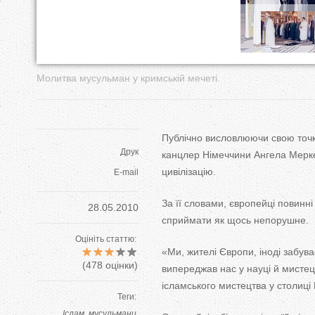
у
т
Молитва мусульман у кримській мечеті.
Публічно висловлюючи свою точк
Друк
канцлер Німеччини Ангела Мерке
цивілізацію.
E-mail
За її словами, європейці повинн
28.05.2010
сприймати як щось непорушне.
Оцініть статтю:
«Ми, жителі Європи, іноді забува
(
478
оцінки)
випереджав нас у науці й мистец
ісламського мистецтва у столиці 
Теги:
Іслам
мусульмани