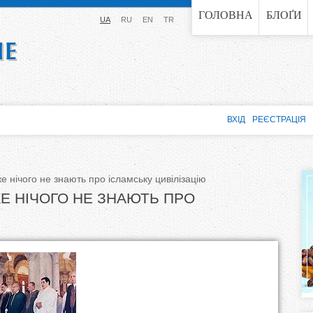
Jump to navigation
ГОЛОВНА
БЛОҐИ
UA
RU
EN
TR
ВХІД
РЕЄСТРАЦІЯ
 нічого не знають про ісламську цивілізацію
Е НІЧОГО НЕ ЗНАЮТЬ ПРО