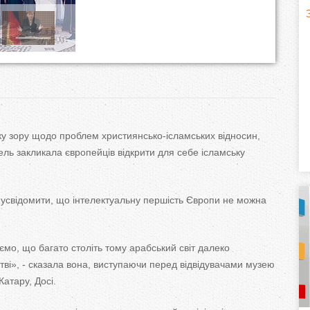
H
(
o
r
i
у зору щодо проблем християнсько-ісламських відносин,
z
ль закликала європейців відкрити для себе ісламську
o
і усвідомити, що інтелектуальну першість Європи не можна
n
t
ємо, що багато століть тому арабський світ далеко
a
тві», - сказала вона, виступаючи перед відвідувачами музею
Катару, Досі.
l
)