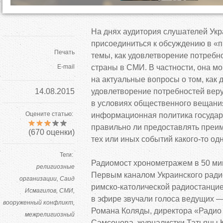
На
днях аудитория слушателей Ук
присоединиться к
обсуждению в
«
п
Печать
темы, как удовлетворение потреб
E-mail
страны в
СМИ. В
частности, она м
на
актуальные вопросы о
том, как
14.08.2015
удовлетворение потребностей вер
в
условиях общественного вещания
Оцените статью:
информационная политика государ
правильно
ли предоставлять преи
(
670
оценки)
тех или иных событий
какого-то
одн
Теги:
Радиомост хронометражем в
50
ми
религиозные
Первым каналом Украинского ради
организации
Саид
римско-католической
радиостанци
Исмагилов
СМИ
в
эфире звучали голоса ведущих
вооруженный конфликт
Романа Коляды, директора
«
Радио
межрелигиозный
Самсонова, журналистки Татьяны 