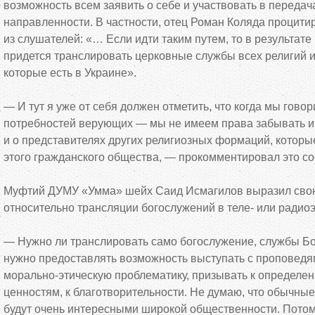
возможность всем заявить о
себе и
участвовать в
передач
направленности. В
частности, отец Роман Коляда процит
из
слушателей:
«
…
Если идти таким путем, то
в
результате
придется транслировать церковные службы всех религий 
которые есть в
Украине
»
.
—
И
тут я
уже от
себя должен отметить, что когда мы
говор
потребностей верующих
—
мы
не
имеем права забывать и
и
о
представителях других религиозных формаций, которы
этого гражданского общества,
—
прокомментировал это со
Муфтий ДУМУ
«
Умма
»
шейх Саид Исмагилов выразил свою
относительно трансляции богослужений в
теле- или радио
—
Нужно
ли транслировать само богослужение, службы Б
нужно предоставлять возможность выступать с
проповедя
морально-этическую
проблематику, призывать к
определе
ценностям, к
благотворительности. Не
думаю, что обычные
будут очень интересными широкой общественности. Потому ч