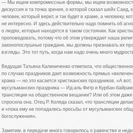
—
Мы
ищем компромиссные формы, мы
ищем возможност
дискуссия и
та
точка зрения, о
которой сказал шейх Саид, к
человек, который верит, и
так будет в
храме, а
человеку, ко
не
интересно. И
здесь действительно надо помнить об
агно
о
людях, которые находятся в
таком состоянии. Как христи
проповедовать, потому что об
этом утверждает наша религ
законопослушные граждане, мы
должны признавать их
пр
взгляды. Это тот путь, когда нам надо очень много мудрост
Ведущая Татьяна Калиниченко отметила, что общественн
по
случаю праздников дает возможность прямых
«
включен
храма
—
но
это касается христианских праздников.
«
А
вот,
мусульманских праздника
—
Ид-аль
Фитр и
Курбан-байрам
трансляции на
общественном вещании? Или об
этом даже
спросила она. Отец Р. Коляда сказал, что трансляции дел
и
«
пока ему не
попадались просьбы от
мусульманских общ
богослужения
»
.
Заметим, в
передаче много говорилось о
равенстве и
недо