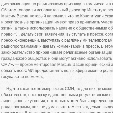
дискриминации по
религиозному признаку, в
том числе и
в
Об
этом говорил и
исполнительный директор Института ре
Максим Васин, который напомнил, что по
Конституции Укр
и
религиозные организации имеют право принимать участи
жизни, а
также использовать наравне с
общественными об
право
«
…
делать свои заявления, выступать в
прессе, орг
пресс-конференции
, выступать с
различными телепрограм
радиопрограммами и
давать комментарии в
прессе. В
этом
законодательство приравнивает религиозные организации 
гражданского общества, и
они могут активно использовать
СМИ
»
,
—
прокомментировал Максим Васин юридический а
обязать все СМИ предоставлять долю эфира именно религ
государство не
может:
—
Ну, что касается коммерческих СМИ, то
для них не
может
обязательств, поскольку единственными регулятивными н
лицензионные условия, в
которых может быть определенн
рода программ, но
я
не
думаю, что там есть отдельно выд
программы. В
то
же время, в
отношении государственных 