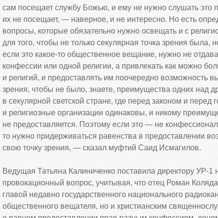
сам посещает службу Божью, и
ему не
нужно слушать это 
их
не
посещает,
—
наверное, и
не
интересно. Но
есть опр
вопросы, которые обязательно нужно освещать и
с
религи
для того, чтобы не
только секулярная точка зрения была, н
если это
какое-то
общественное вещание, нужно не
отдава
конфессии или одной религии, а
привлекать как можно бо
и
религий, и
предоставлять им
поочередно возможность вы
зрения, чтобы не
было, знаете, преимущества одних над д
в
секулярной светской стране, где перед законом и
перед г
и
религиозные организации одинаковы, и
никому преимуще
не
предоставляется. Поэтому если это
—
не
конфессионал
то
нужно придерживаться равенства в
предоставлении во
свою точку зрения,
—
сказал муфтий Саид Исмагилов.
Ведущая Татьяна Калиниченко поставила директору
УР-1
н
провокационный вопрос, учитывая, что отец Роман Коляда
главой недавно государственного национального радиокан
общественного вещателя, но
и
христианским священносл
о
равном предоставлении прав разным конфессиям, дено