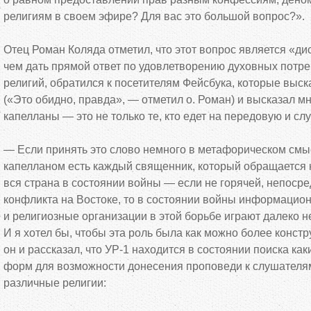
религиям в
своем эфире? Для вас это большой вопрос?
»
.
Отец Роман Коляда отметил, что этот вопрос является
«
ди
чем дать прямой ответ по
удовлетворению духовных потре
религий, обратился к
посетителям Фейсбука, которые выск
(
«
Это обидно, правда
»
,
—
отметил о. Роман) и
высказал мн
капелланы
—
это не
только те, кто едет на
передовую и
слу
—
Если принять это слово немного в
метафорическом смыс
капелланом есть каждый священник, который обращается 
вся страна в
состоянии войны
—
если не
горячей, непоср
конфликта на
Востоке, то
в
состоянии войны информацион
и
религиозные организации в
этой борьбе играют далеко н
И
я
хотел
бы, чтобы эта роль была как можно более констр
он
и
рассказал, что
УР-1
находится в
состоянии поиска
как
форм для возможности донесения проповеди к
слушателя
различные религии: