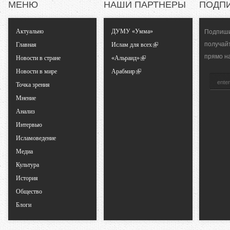
ь
МЕНЮ
НАШИ ПАРТНЕРЫ
ПОДП
н
Актуально
ДУМУ «Умма»
Подпиши
получай
Главная
Ислам для всех
ы
прямо н
Новости в стране
«Альраид»
Новости в мире
Арабмир
е
Точка зрения
в
Мнение
Анализ
к
Интервью
Исламоведение
л
Медиа
Культура
а
История
Общество
д
Блоги
к