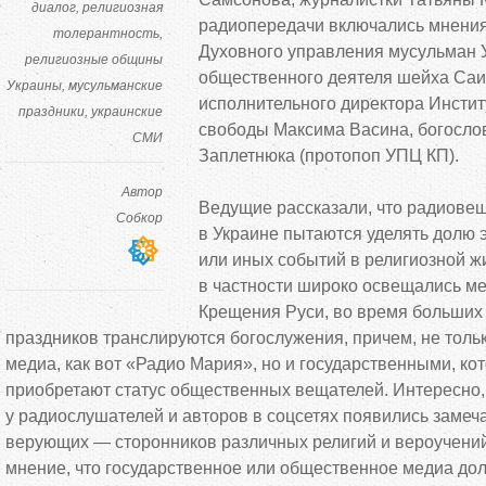
диалог
религиозная
радиопередачи включались мнения
толерантность
Духовного управления мусульман
религиозные общины
общественного деятеля шейха Саи
Украины
мусульманские
исполнительного директора Инстит
праздники
украинские
свободы Максима Васина, богослов
СМИ
Заплетнюка (протопоп УПЦ КП).
Автор
Ведущие рассказали, что радиове
Собкор
в
Украине пытаются уделять долю
или иных событий в
религиозной ж
в
частности широко освещались м
Крещения Руси, во
время больших 
праздников транслируются богослужения, причем, не
толь
медиа, как вот
«
Радио Мария
»
, но
и
государственными, ко
приобретают статус общественных вещателей. Интересно, 
у
радиослушателей и
авторов в
соцсетях появились замеч
верующих
—
сторонников различных религий и
вероучени
мнение, что государственное или общественное медиа до