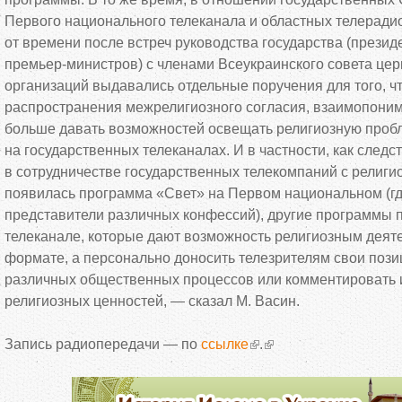
Первого национального телеканала и
областных телерадио
от
времени после встреч руководства государства (презид
премьер-министров
) с
членами Всеукраинского совета цер
организаций выдавались отдельные поручения для того, ч
распространения межрелигиозного согласия, взаимопоним
больше давать возможностей освещать религиозную проб
на
государственных телеканалах. И
в
частности, как следс
в
сотрудничестве государственных телекомпаний с
религи
появилась программа
«
Свет
»
на
Первом национальном (гд
представители различных конфессий), другие программы 
телеканале, которые дают возможность религиозным деят
формате, а
персонально доносить телезрителям свои пози
различных общественных процессов или комментировать 
религиозных ценностей,
—
сказал М. Васин.
Запись радиопередачи
—
по
ссылке
.