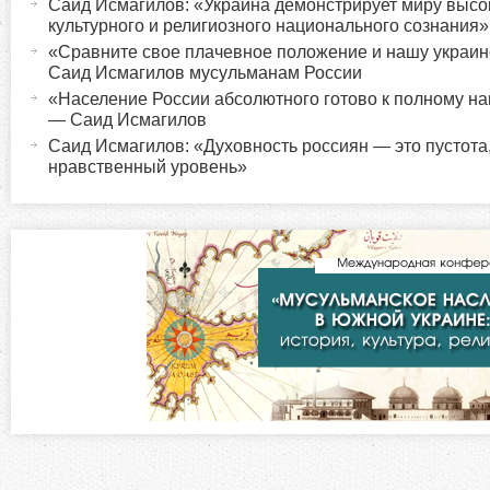
Саид Исмагилов: «Украина демонстрирует миру высо
о
к
культурного и религиозного национального сознания»
т
«Сравните свое плачевное положение и нашу украи
р
Саид Исмагилов мусульманам России
и
«Население России абсолютного готово к полному 
в
и
— Саид Исмагилов
н
Саид Исмагилов: «Духовность россиян — это пустота
а
нравственный уровень»
з
я
в
о
к
л
н
а
д
т
к
а
а
)
л