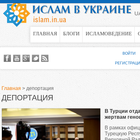
Jump to navigation
U
ГЛАВНАЯ
БЛОГИ
ИСЛАМОВЕДЕНИЕ
ВОЙТИ
РЕГИСТРАЦ
Главная
>
депортация
ДЕПОРТАЦИЯ
В
В Турции отд
ы
жертвам гено
крымскотатар
В рамках офиц
з
Турецкую Респ
Верховной Ра