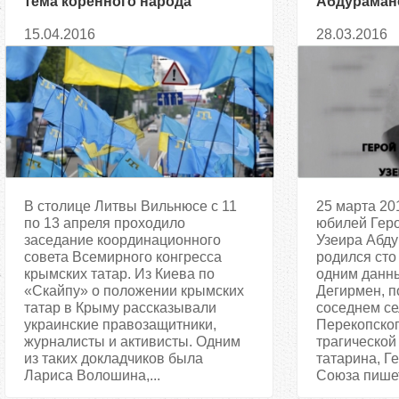
тема коренного народа
Абдурамано
полуострова настолько
своего нар
15.04.2016
28.03.2016
болезненна для РФ
В столице Литвы Вильнюсе с 11
25 марта 20
по 13 апреля проходило
юбилей Геро
заседание координационного
Узеира Абду
совета Всемирного конгресса
родился сто 
крымских татар. Из Киева по
одним данны
«Скайпу» о положении крымских
Дегирмен, п
татар в Крыму рассказывали
соседнем с
украинские правозащитники,
Перекопског
журналисты и активисты. Одним
трагической
из таких докладчиков была
татарина, Г
Лариса Волошина,...
Союза пишет