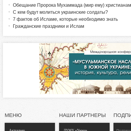
а
Обещание Пророка Мухаммада (мир ему) христиана
о
к
ы
С кем будут молиться украинские солдаты?
т
7 фактов об Исламе, которые необходимо знать
р
и
Гражданские праздники и Ислам
в
и
н
а
з
я
в
о
к
л
н
а
д
т
к
а
а
)
МЕНЮ
НАШИ ПАРТНЕРЫ
ПОДП
л
Актуально
ДУМУ «Умма»
Подпиши