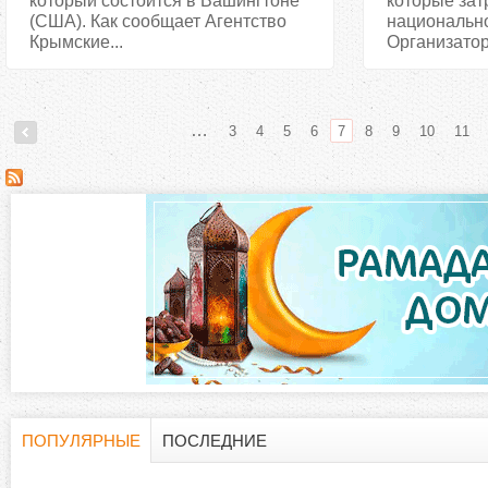
который состоится в Вашингтоне
которые зат
(США). Как сообщает Агентство
национально
Крымские...
Организатор
…
3
4
5
6
7
8
9
10
11
С
т
р
а
н
и
ПОПУЛЯРНЫЕ
ПОСЛЕДНИЕ
Г
(
ц