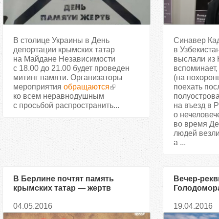
В столице Украины в День
Синавер Ка
депортации крымских татар
в Узбекистан
на Майдане Независимости
выслали из 
с 18.00 до 21.00 будет проведен
вспоминает, 
митинг памяти. Организаторы
(на похорон
мероприятия
обращаются
поехать пос
ко всем неравнодушным
полуострова
с просьбой распространить...
на въезд в 
о нечеловеч
во время Де
людей везли
а ...
В Берлине почтят память
Вечер-рекв
крымских татар — жертв
Голодомора
депортации 1944 года
крымскотат
04.05.2016
19.04.2016