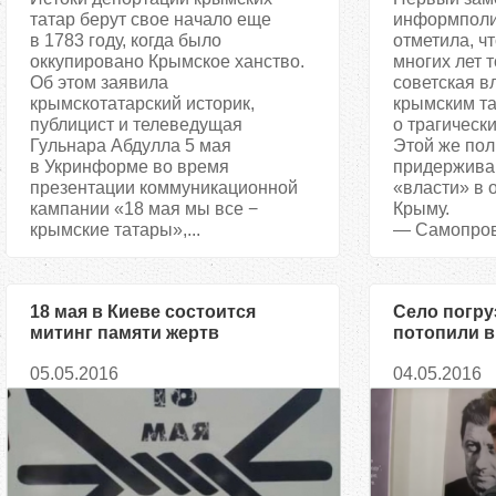
татар берут свое начало еще
информполи
в 1783 году, когда было
отметила, ч
оккупировано Крымское ханство.
многих лет 
Об этом заявила
советская в
крымскотатарский историк,
крымским т
публицист и телеведущая
о трагически
Гульнара Абдулла 5 мая
Этой же пол
в Укринформе во время
придержива
презентации коммуникационной
«власти» в 
кампании «18 мая мы все −
Крыму.
крымские татары»,...
— Самопров
18 мая в Киеве состоится
Село погру
митинг памяти жертв
потопили в
депортации
Кадыров
05.05.2016
04.05.2016
крымскотатарского народа