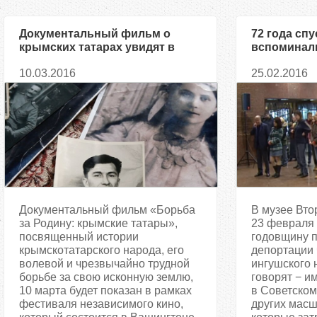
Документальный фильм о
72 года спу
крымских татарах увидят в
вспоминали
Вашингтоне (ВИДЕО
выселения 
10.03.2016
25.02.2016
ингушского
Документальный фильм «Борьба
В музее Вто
за Родину: крымские татары»,
23 февраля
посвященный истории
годовщину 
крымскотатарского народа, его
депортации 
волевой и чрезвычайно трудной
ингушского 
борьбе за свою исконную землю,
говорят − и
10 марта будет показан в рамках
в Советском
фестиваля независимого кино,
других мас