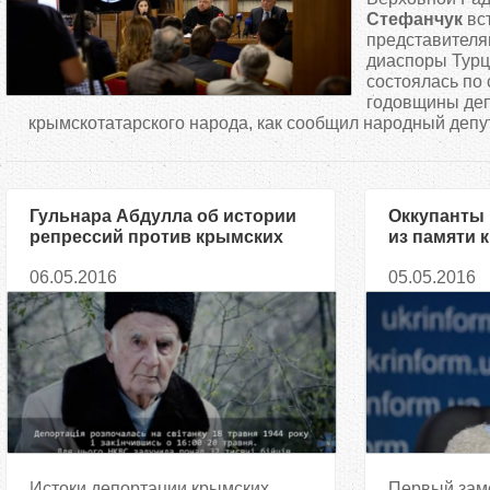
д
Стефанчук
вст
представителя
диаспоры Турц
е
состоялась по 
годовщины де
с
крымскотатарского народа, как сообщил народный депут
ь
Гульнара Абдулла об истории
Оккупанты 
репрессий против крымских
из памяти 
татар
события 19
06.05.2016
05.05.2016
Истоки депортации крымских
Первый зам