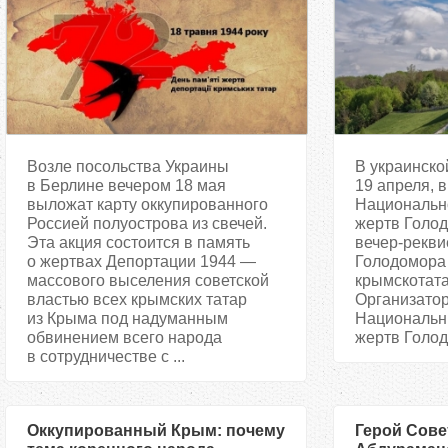
Возле посольства Украины
В украинско
в Берлине вечером 18 мая
19 апреля, в
выложат карту оккупированного
Национальн
Россией полуострова из свечей.
жертв Голод
Эта акция состоится в память
вечер-рекви
о жертвах Депортации 1944 —
Голодомора
массового выселения советской
крымскотата
властью всех крымских татар
Организатор
из Крыма под надуманным
Национальн
обвинением всего народа
жертв Голодо
в сотрудничестве с ...
Оккупированный Крым: почему
Герой Сове