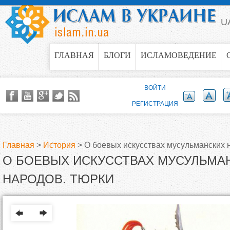
Jump to navigation
U
ГЛАВНАЯ
БЛОГИ
ИСЛАМОВЕДЕНИЕ
ВОЙТИ
РЕГИСТРАЦИЯ
Главная
>
История
>
О боевых искусствах мусульманских 
О БОЕВЫХ ИСКУССТВАХ МУСУЛЬМА
В
НАРОДОВ. ТЮРКИ
ы
з