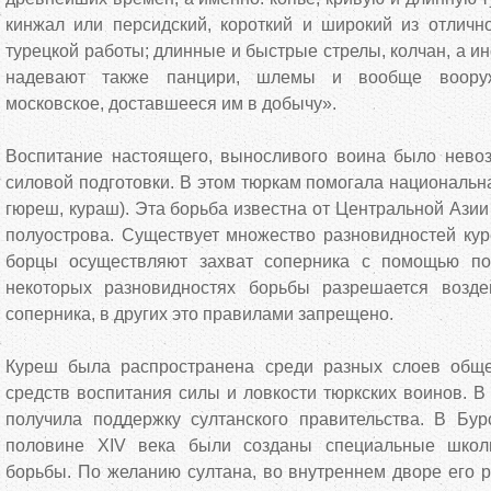
кинжал или персидский, короткий и широкий из отлично
турецкой работы; длинные и быстрые стрелы, колчан, а ин
надевают также панцири, шлемы и вообще вооруж
московское, доставшееся им в добычу».
Воспитание настоящего, выносливого воина было нево
силовой подготовки. В этом тюркам помогала национальн
гюреш, кураш). Эта борьба известна от Центральной Азии
полуострова. Существует множество разновидностей кур
борцы осуществляют захват соперника с помощью по
некоторых разновидностях борьбы разрешается возде
соперника, в других это правилами запрещено.
Куреш была распространена среди разных слоев обще
средств воспитания силы и ловкости тюркских воинов. 
получила поддержку султанского правительства. В Бу
половине XIV века были созданы специальные школ
борьбы. По желанию султана, во внутреннем дворе его 