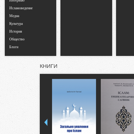
Интервью
в
Исламоведение
к
Медиа
Культура
л
История
Общество
а
Блоги
д
КНИГИ
к
и