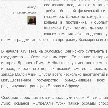
состязание всадников с метание
Автор
требует большой физической сил
О. Степанченко
глазомера. Далеко не каждый спо
копьем в противника. Любопыт
Киевской Руси, термин джерид в
копье» заменил исконно древнеру
время игра джирит включена в программу Всемирных игр 
В начале XIV века на обломках Конийского султаната в
государство — Османская империя. Ее ранняя истори
историю Древнего Рима. Небольшое туркменское племя к
и находчивости его первых вождей, смогло завоеват
западе Малой Азии. Спустя всего несколько десятилетий 
могущественное государство, объединившее все
раздвинувшее границы в Европу и Африку.
Особыми свойствами отличались луки тюрок. Англичанин
луках османов: «Стреляли турки также особым спос