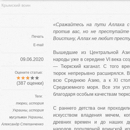
Крымский воин
«Сражайтесь на пути Аллаха с
против вас, но не преступайте
Печать
Воистину, Аллах не любит преступ
E-mail
Вышедшие из Центральной Ази
09.06.2020
народы уже в середине VI века со
— Тюркский каганат. С того вр
Оцените статью:
тюрок непрерывно расширялся. В
всю Среднюю Азию, а к XI сто
(
387
оценки)
Средиземного моря. Все эти ус
благодаря особым качествам тюрк
Теги:
тюрки
история
С раннего детства они проходили
Украины
история
искусством владения мечем, ко
мусульман Украины
древних времен и до наших дн
Александр Степанченко
народов популярной воинской и