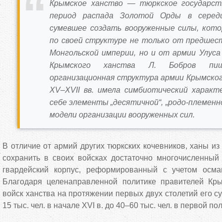
Крымское ханство — тюркское государств
период распада Золотой Орды в серед
сумевшее создать вооруженные силы, кот
по своей структуре не только от предшест
Монгольской империи, но и от армии Улуса
Крымского ханства Л. Бобров пиш
организационная структура армии Крымског
XV–XVII вв. имела симбиотический характ
себе элементы „десятичной“, „родо-племенно
модели организации вооруженных сил.
В отличие от армий других тюркских кочевников, ханы из
сохранить в своих войсках достаточно многочисленны
гвардейский корпус, реформированный с учетом осма
Благодаря целенаправленной политике правителей Кр
войск ханства на протяжении первых двух столетий его с
15 тыс. чел. в начале XVI в. до 40–60 тыс. чел. в первой по