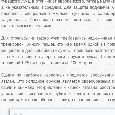
турецкого лука, в отличие от европейского, тетива натяг
а не указательным и средним. Для защиты подушечки б
одевалось специальное «кольцо лучника» с характе
зацеплялась большим пальцем, который, в свою 
указательным и средним».
Для стрельбы из такого лука требовались недюжинная 
тренировок. Эйнсли пишет, что «во время одной из поп
мощности и дальнобойности луков… пришлось натягивать
— лежа на спине и уперев ноги в рукоять лука». Такой л
толщиной 1,25 см на расстоянии до 100 метров.
Одним из наиболее известных предметов вооружения
ятаган. Это холодное оружие является своеобразным ги
сабли и кинжала. Искривленный клинок ятагана, заостр
уникальной способностью рубить и колоть противника в
говорили, что он «в обороне — щит, а в нападении — сраз