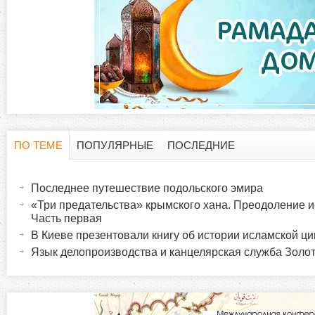
ПО ТЕМЕ
ПОПУЛЯРНЫЕ
ПОСЛЕДНИЕ
Г
(
а
Последнее путешествие подольского эмира
о
к
«Три предательства» крымского хана. Преодоление и
т
Часть первая
р
и
В Киеве презентовали книгу об истории исламской ц
в
Язык делопроизводства и канцелярская служба Золот
и
н
а
з
я