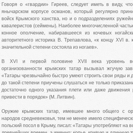
Говоря о «гвардии» Гиреев, следует иметь в виду, что
янычарском корпусе османов, который регулярно прин
войск Крымского ханства, но и о подразделениях ружейн
кавалеристов (сеймены). Наиболее многочисленной часть
конное ополчение, набиравшееся из кочевых ногайс
авторитетного историка В. Трепавлова, «к концу XVI в.
значительной степени состояла из ногаев».
В XVI и первой половине XVII века уровень в
организованности крымских татар вызывал жгучую зав
«Татары чрезвычайно быстро умеют строить свои ряды и д
до такой степени приучены слушаться не только приказан
достаточно одного указания плети или даже движения 
привести в порядок» (М. Литвин).
Оружие крымских татар, имевшее много общего с ор
народов средневековья, тем не менее имело специфически
польский посол в Крыму, писал: «Татары употребляют на в
древнейших времен, а именно: копье, кривую и длинную т