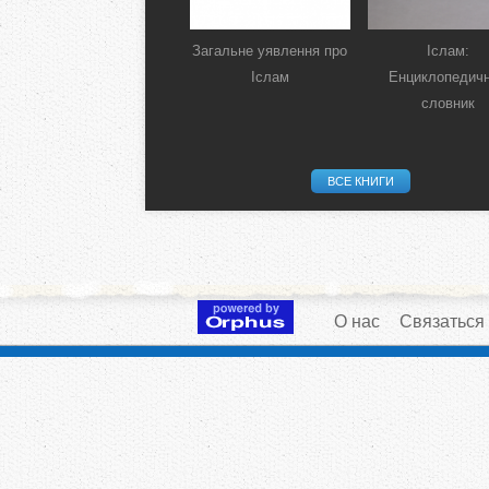
Загальне уявлення про
Іслам:
Іслам
Енциклопедич
словник
ВСЕ КНИГИ
О нас
Связаться