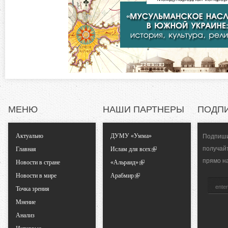
в
о
к
л
н
а
д
т
к
а
а
)
л
МЕНЮ
НАШИ ПАРТНЕРЫ
ПОДП
ь
Актуально
ДУМУ «Умма»
Подпиши
получай
Главная
Ислам для всех
н
прямо н
Новости в стране
«Альраид»
Новости в мире
Арабмир
ы
Точка зрения
Мнение
е
Анализ