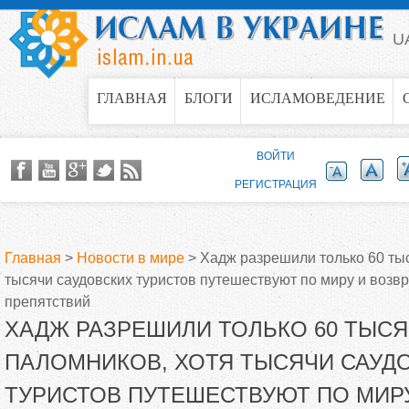
Jump to navigation
U
ГЛАВНАЯ
БЛОГИ
ИСЛАМОВЕДЕНИЕ
ВОЙТИ
РЕГИСТРАЦИЯ
Главная
>
Новости в мире
>
Хадж разрешили только 60 ты
тысячи саудовских туристов путешествуют по миру и возв
В
препятствий
ХАДЖ РАЗРЕШИЛИ ТОЛЬКО 60 ТЫС
ы
ПАЛОМНИКОВ, ХОТЯ ТЫСЯЧИ САУД
з
ТУРИСТОВ ПУТЕШЕСТВУЮТ ПО МИР