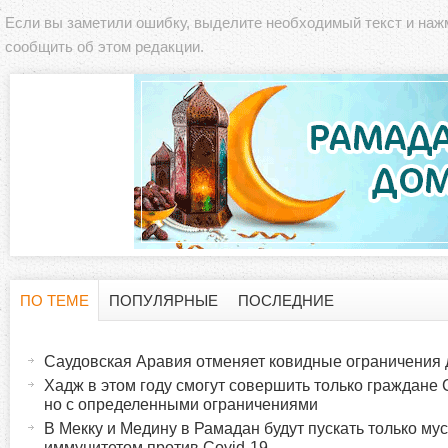
Если вы заметили ошибку, выделите необходимый текст и на
сообщить об этом редакции.
ПО ТЕМЕ
ПОПУЛЯРНЫЕ
ПОСЛЕДНИЕ
Г
(
а
Саудовская Аравия отменяет ковидные ограничения
о
к
Хадж в этом году смогут совершить только граждане
т
но с определенными ограничениями
р
и
В Мекку и Медину в Рамадан будут пускать только му
иммунитетом против Covid-19