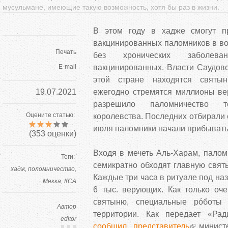
мусульмане, имеющие такую ​​возможность, хотя бы раз в жизни.
В этом году в хадже смогут п
вакцинированных паломников в воз
Печать
без хронических заболева
E-mail
вакцинированных. Власти Саудов
этой стране находятся святы
19.07.2021
ежегодно стремятся миллионы в
разрешило паломничество 
Оцените статью:
королевства. Последних отбирали 
июля паломники начали прибывать
(
353
оценки)
Входя в мечеть Аль-Харам, палом
Теги:
семикратно обходят главную свят
хадж
поломничество
Каждые три часа в ритуале под на
Мекка
КСА
6 тыс. верующих. Как только оче
святыню, специальные рóботы 
Автор
территории. Как передает «Ра
editor
сообщил представитель
министе