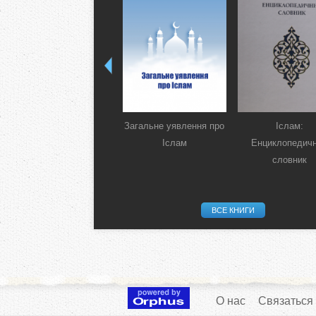
Загальне уявлення про
Іслам:
Іслам
Енциклопедич
словник
ВСЕ КНИГИ
О нас
Связаться