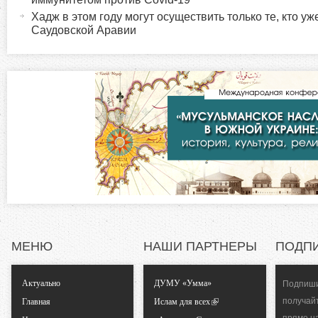
в
и
Хадж в этом году могут осуществить только те, кто уж
н
Саудовской Аравии
а
з
я
в
о
к
л
н
а
д
т
к
а
а
)
л
МЕНЮ
НАШИ ПАРТНЕРЫ
ПОДП
ь
Актуально
ДУМУ «Умма»
Подпиши
н
получай
Главная
Ислам для всех