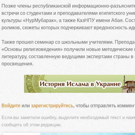
Позже члены республиканской
информационно-разъяснит
встречи со
студентами и
преподавателями египетского уни
культуры
«
НурМубарак
»
, а
также КазНПУ имени Абая. Сос
роликов, сюжеты которых подчеркивают вредоносность и
Также прошел семинар со
школьными учителями. Препода
«
Основы религиоведения
»
получили новые методические 
литературу, составленную ведущими экспертами страны в
просвещения.
Войдите
или
зарегистрируйтесь
, чтобы отправлять коммен
Если вы заметили ошибку, выделите необходимый текст и на
сообщить об этом редакции.