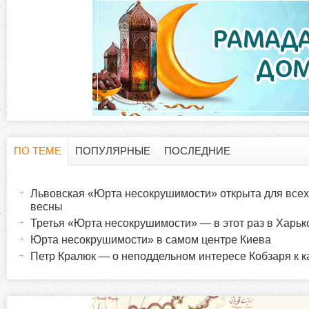
ПО ТЕМЕ
ПОПУЛЯРНЫЕ
ПОСЛЕДНИЕ
Г
(
а
Львовская «Юрта несокрушимости» открыта для всех 
о
к
весны
т
Третья «Юрта несокрушимости» — в этот раз в Харьк
р
и
Юрта несокрушимости» в самом центре Киева
в
Петр Кралюк — о неподдельном интересе Кобзаря к к
и
н
а
з
я