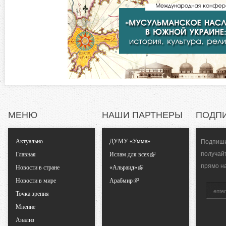
в
о
к
л
н
а
д
т
к
а
а
)
л
МЕНЮ
НАШИ ПАРТНЕРЫ
ПОДП
ь
Актуально
ДУМУ «Умма»
Подпиши
получай
Главная
Ислам для всех
н
прямо н
Новости в стране
«Альраид»
Новости в мире
Арабмир
ы
Точка зрения
Мнение
е
Анализ