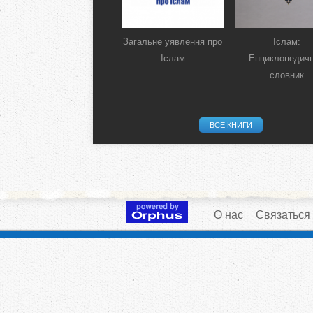
Загальне уявлення про
Іслам:
Іслам
Енциклопедич
словник
ВСЕ КНИГИ
О нас
Связаться