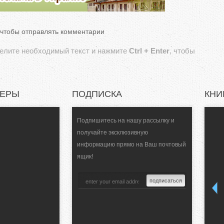
 чтобы отправлять комментарии
делите необходимый текст и нажмите
Ctrl + Enter
, чтобы
НЕРЫ
ПОДПИСКА
КНИ
Подпишитесь на нашу рассылку и
получайте эксклюзивную
информацию прямо на Ваш почтовый
ящик!