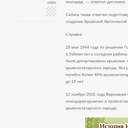
геноцида,
—
отметил дипломат.
editor
Сибига также отметил подготовк
создание Крымской Автономной 
Справка:
18
мая 1944 года по
решению Го
в
Узбекистан и
соседние районы 
были депортированы крымские т
крымскотатарского народа, без 
погибло более 46% крымскотата
до
18 лет.
12 ноября 2015 года Верховная
геноцидом крымчан и
провозгла
крымскотатарского народа.