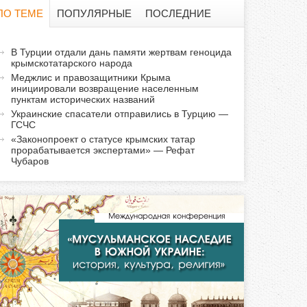
о
ПО ТЕМЕ
ПОПУЛЯРНЫЕ
ПОСЛЕДНИЕ
и
а
В Турции отдали дань памяти жертвам геноцида
с
крымскотатарского народа
к
Меджлис и правозащитники Крыма
т
к
инициировали возвращение населенным
и
пунктам исторических названий
Украинские спасатели отправились в Турцию —
а
в
ГСЧС
н
«Законопроект о статусе крымских татар
а
прорабатывается экспертами» — Рефат
Чубаров
я
в
к
л
а
д
к
а