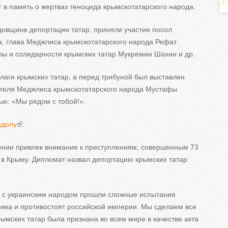
ь
 в
память о
жертвах геноцида крымскотатарского народа.
н
довщине депортации татар, приняли участие посол
а, глава Меджлиса крымскотатарского народа Рефат
ры и
солидарности крымских татар Мукремин Шахин и
др.
е
аги крымских татар, а
перед трибуной был выставлен
теля Меджлиса крымскотатарского народа Мустафы
в
ью:
«
Мы
рядом с
тобой!
»
.
к
адолу
.
л
ении привлек внимание к
преступлениям, совершенным 73
а
 в
Крыму. Дипломат назвал депортацию крымских татар
д
 с
украинским народом прошли сложные испытания
к
има и
противостоят российской империи. Мы
сделаем все
и
рымских татар была признана во
всем мире в
качестве акта