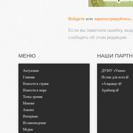
Войдите
или
зарегистрируйтесь
,
Если вы заметили ошибку, вы
сообщить об этом редакции.
МЕНЮ
НАШИ ПАРТ
Актуально
ДУМУ «Умма»
Главная
Ислам для всех
Новости в стране
«Альраид»
Новости в мире
Арабмир
Точка зрения
Мнение
Анализ
Интервью
Исламоведение
Медиа