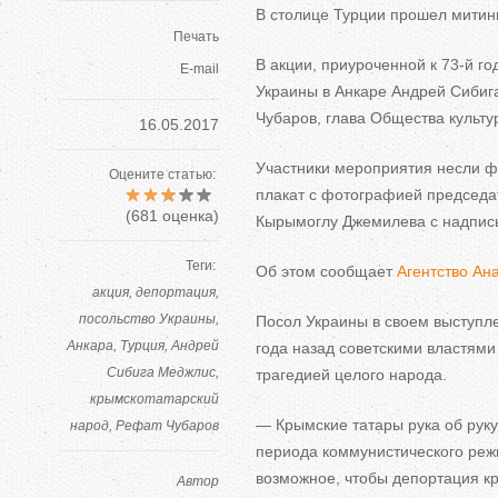
В
столице Турции прошел митинг
Печать
В
акции, приуроченной к
73-й
го
E-mail
Украины в
Анкаре Андрей Сибиг
Чубаров, глава Общества культу
16.05.2017
Участники мероприятия несли фл
Оцените статью:
плакат с
фотографией председа
(
681
оценка)
Кырымоглу Джемилева с
надпис
Теги:
Об
этом сообщает
Агентство Ан
акция
депортация
посольство Украины
Посол Украины в
своем выступл
Анкара
Турция
Андрей
года назад советскими властями
Сибига Меджлис
трагедией целого народа.
крымскотатарский
—
Крымские татары рука об
руку
народ
Рефат Чубаров
периода коммунистического реж
возможное, чтобы депортация к
Автор