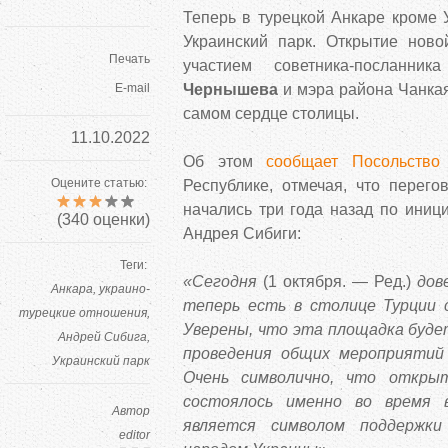
Теперь в турецкой Анкаре кроме 
Украинский парк. Открытие ново
Печать
участием советника-посланни
E-mail
Чернышева
и мэра района Чанк
самом сердце столицы.
11.10.2022
Об этом
сообщает Посольство
Оцените статью:
Республике, отмечая, что перего
начались три года назад по иниц
(
340
оценки)
Андрея Сибиги:
Теги:
«Сегодня
(1 октября. — Ред.)
дов
Анкара
украино-
теперь есть в столице Турции с
турецкие отношения
Уверены, что эта площадка буде
Андрей Сибига
проведения общих мероприятий 
Украинский парк
Очень символично, что открыт
состоялось именно во время 
Автор
является символом поддержк
editor