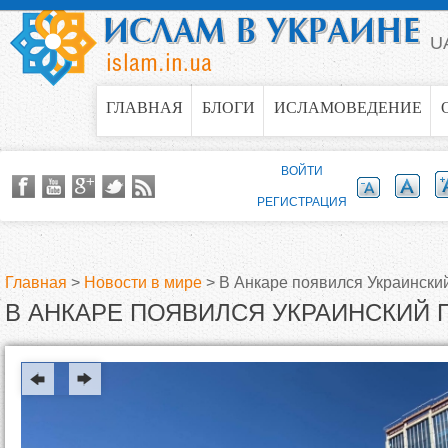
Jump to navigation
U
ГЛАВНАЯ
БЛОГИ
ИСЛАМОВЕДЕНИЕ
ВОЙТИ
РЕГИСТРАЦИЯ
Главная
>
Новости в мире
>
В Анкаре появился Украински
В АНКАРЕ ПОЯВИЛСЯ УКРАИНСКИЙ 
В
ы
з