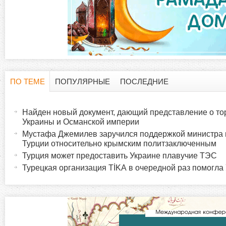
ПО ТЕМЕ
ПОПУЛЯРНЫЕ
ПОСЛЕДНИЕ
Г
(
а
Найден новый документ, дающий представление о то
о
к
Украины и Османской империи
т
Мустафа Джемилев заручился поддержкой министра 
р
Турции относительно крымским политзаключенным
и
Турция может предоставить Украине плавучие ТЭС
в
и
Турецкая организация TİKA в очередной раз помогла
н
а
з
я
в
о
к