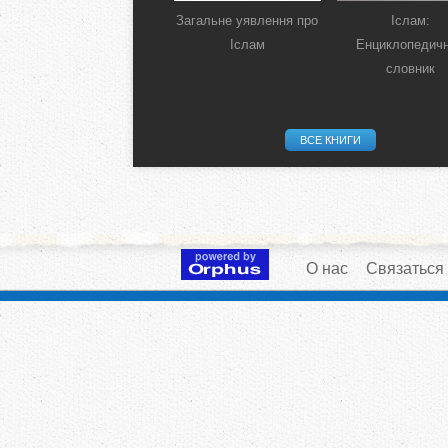
Загальне уявлення про
Іслам:
Іслам
Енциклопедич
словник
ВСЕ КНИГИ
О нас
Связаться