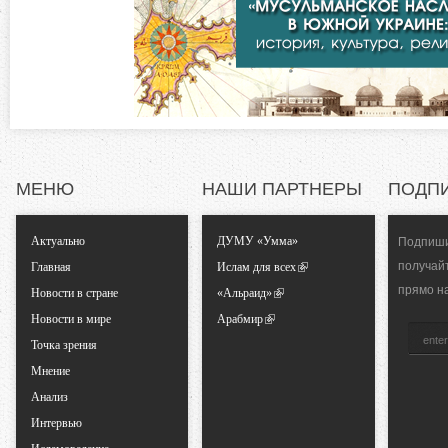
л
н
а
д
т
к
а
а
)
л
МЕНЮ
НАШИ ПАРТНЕРЫ
ПОДП
ь
Актуально
ДУМУ «Умма»
Подпиши
н
получай
Главная
Ислам для всех
прямо н
Новости в стране
«Альраид»
ы
Новости в мире
Арабмир
Точка зрения
е
Мнение
Анализ
в
Интервью