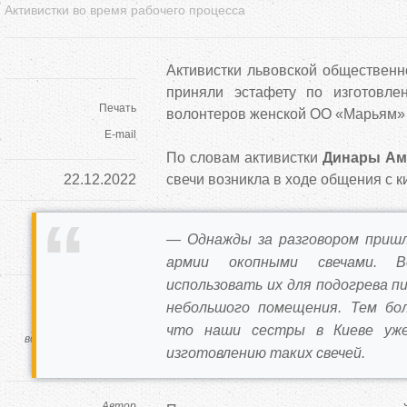
Активистки во время рабочего процесса
Активистки львовской общественн
приняли эстафету по изготовле
Печать
волонтеров женской ОО «Марьям» 
E-mail
По словам активистки
Динары Ам
22.12.2022
свечи возникла в ходе общения с к
Оцените статью:
— Однажды за разговором пришл
(
407
оценки)
армии окопными свечами. В
использовать их для подогрева п
Теги:
небольшого помещения. Тем бол
мусульманки
что наши сестры в Киеве уже
волонтеры
окопные
изготовлению таких свечей.
свечи
Автор