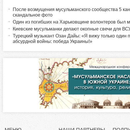
а
После возмущения мусульманского сообщества 5 кан
о
к
скандальное фото
т
Один из погибших на Харьковщине волонтеров был 
р
и
Киевские мусульманки делают окопные свечи для ВС
в
Турецкий музыкант Озан Дайы: «Я вижу только один п
и
абсурдной войны: победа Украины!»
н
а
з
я
в
о
к
л
н
а
д
т
к
а
а
)
л
МЕНЮ
НАШИ ПАРТНЕРЫ
ПОДП