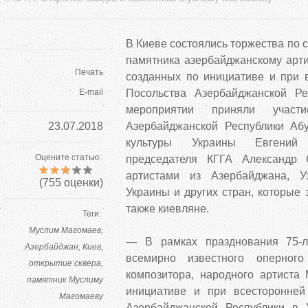
В Киеве состоялись торжества по 
памятника азербайджанскому арти
Печать
созданных по инициативе и при 
E-mail
Посольства Азербайджанской Ре
мероприятии приняли участ
23.07.2018
Азербайджанской Республики Аб
культуры Украины Евгений 
Оцените статью:
председателя КГГА Александр 
артистами из Азербайджана, Уз
(
755
оценки)
Украины и других стран, которые 
также киевляне.
Теги:
Муслим Магомаев
— В рамках празднования 75-л
Азербайджан
Киев
всемирно известного оперного
открытие сквера
композитора, народного артиста
памятник Муслиму
инициативе и при всесторонней
Магомаеву
Азербайджанской Республики в 