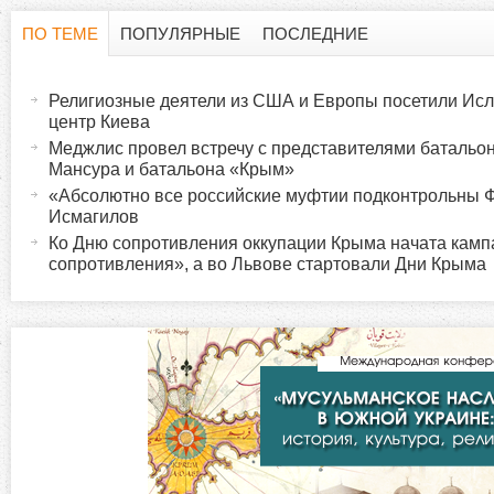
ПО ТЕМЕ
ПОПУЛЯРНЫЕ
ПОСЛЕДНИЕ
Г
(
а
Религиозные деятели из США и Европы посетили Исл
о
к
центр Киева
т
Меджлис провел встречу с представителями батальо
р
Мансура и батальона «Крым»
и
«Абсолютно все российские муфтии подконтрольны
в
и
Исмагилов
н
Ко Дню сопротивления оккупации Крыма начата камп
а
сопротивления», а во Львове стартовали Дни Крыма
з
я
в
о
к
л
н
а
д
т
к
а
а