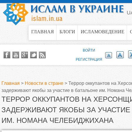
Jump to navigation
U
ГЛАВНАЯ
БЛОГИ
ИСЛАМОВЕДЕНИЕ
ВОЙТИ
РЕГИСТРАЦИЯ
Главная
>
Новости в стране
>
Террор оккупантов на Херс
задерживают якобы за участие в батальоне им. Номана Ч
В
ТЕРРОР ОККУПАНТОВ НА ХЕРСОНЩ
ы
ЗАДЕРЖИВАЮТ ЯКОБЫ ЗА УЧАСТИЕ 
ИМ. НОМАНА ЧЕЛЕБИДЖИХАНА
з