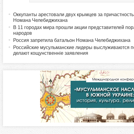
Г
(
а
Оккупанты арестовали двух крымцев за причастность 
о
к
Номана Челебиджихана
т
В 11 городах мира прошли акции представителей по
р
народов
и
Россия запретила батальон Номана Челебиджихана
в
и
Российские мусульманские лидеры выслуживаются п
н
делают кощунственніе заявления
а
з
я
в
о
к
л
н
а
д
т
к
а
а
)
л