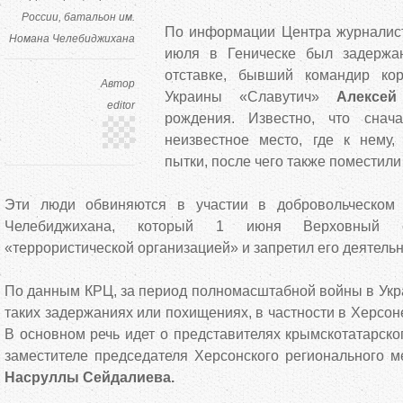
России
батальон им.
По информации Центра журналист
Номана Челебиджихана
июля в Геническе был задержан
отставке, бывший командир ко
Автор
Украины «Славутич»
Алексей
editor
рождения. Известно, что снач
неизвестное место, где к нему,
пытки, после чего также помести
Эти люди обвиняются в участии в добровольческом
Челебиджихана, который 1 июня Верховный 
«террористической организацией» и запретил его деятельн
По данным КРЦ, за период полномасштабной войны в Укра
таких задержаниях или похищениях, в частности в Херсон
В основном речь идет о представителях крымскотатарског
заместителе председателя Херсонского регионального м
Насруллы Сейдалиева.