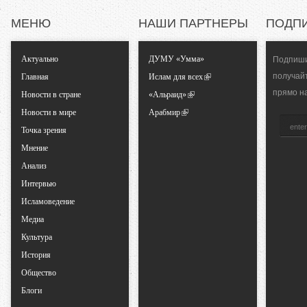
МЕНЮ
НАШИ ПАРТНЕРЫ
ПОДП
ь
Актуально
ДУМУ «Умма»
Подпиши
н
получай
Главная
Ислам для всех
прямо н
ы
Новости в стране
«Альраид»
Новости в мире
Арабмир
е
Точка зрения
Мнение
в
Анализ
Интервью
к
Исламоведение
Медиа
л
Культура
История
а
Общество
д
Блоги