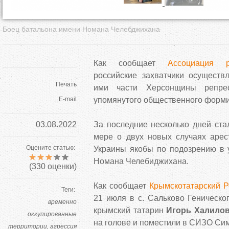
Боец батальона имени Номана Челебджихана
Как сообщает
Ассоциация 
российские захватчики осуществ
Печать
ими части Херсонщины репре
E-mail
упомянутого общественного форм
03.08.2022
За последние несколько дней ста
мере о двух новых случаях арес
Оцените статью:
Украины якобы по подозрению в у
Номана Челебиджихана.
(
330
оценки)
Как сообщает
Крымскотатарский 
Теги:
21 июля в с. Сальково Геническо
временно
крымский татарин
Игорь Халило
оккупированные
на голове и поместили в СИЗО Си
территории
агрессия