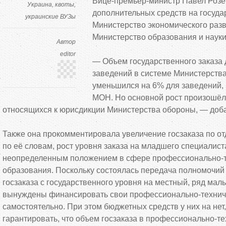
Вице-премьер-министр Павел Розен
Украина
квоты
дополнительных средств на госуда
украинские ВУЗы
Министерство экономического разв
Министерство образования и науки 
Автор
editor
— Объем государственного заказа
заведений в системе Министерства
уменьшился на 6% для заведений,
МОН. Но основной рост произошёл
относящихся к юрисдикции Министерства обороны, — доб
Также она прокомментировала увеличение госзаказа по от
по её словам, рост уровня заказа на младшего специалист
неопределенным положением в сфере профессионально-т
образования. Поскольку состоялась передача полномочий
госзаказа с государственного уровня на местный, ряд мал
вынуждены финансировать свои профессионально-технич
самостоятельно. При этом бюджетных средств у них на нет,
гарантировать, что объем госзаказа в профессионально-т