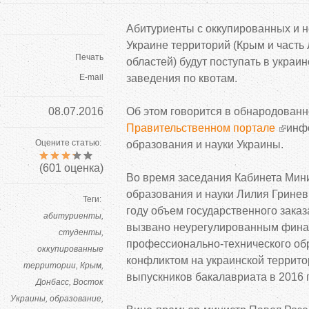
Абитуриенты с оккупированных и 
Украине территорий (Крым и часть
Печать
областей) будут поступать в укра
E-mail
заведения по квотам.
08.07.2016
Об этом говорится в обнародованн
Правительственном портале
инф
Оцените статью:
образования и науки Украины.
(
601
оценка)
Во время заседания Кабинета Мин
образования и науки Лилия Гриневи
Теги:
году объем государственного заказ
абитуриенты
вызвано неурегулированным фин
студенты
профессионально-технического об
оккупированные
конфликтом на украинской террито
территории
Крым
выпускников бакалавриата в 2016 г
Донбасс
Восток
Украины
образование