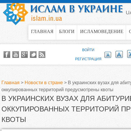
Jump to navigation
U
ГЛАВНАЯ
БЛОГИ
ИСЛАМОВЕДЕНИЕ
ВОЙТИ
РЕГИСТРАЦИЯ
Главная
>
Новости в стране
>
В украинских вузах для абит
оккупированных территорий предусмотрены квоты
В
В УКРАИНСКИХ ВУЗАХ ДЛЯ АБИТУРИ
ы
ОККУПИРОВАННЫХ ТЕРРИТОРИЙ П
КВОТЫ
з