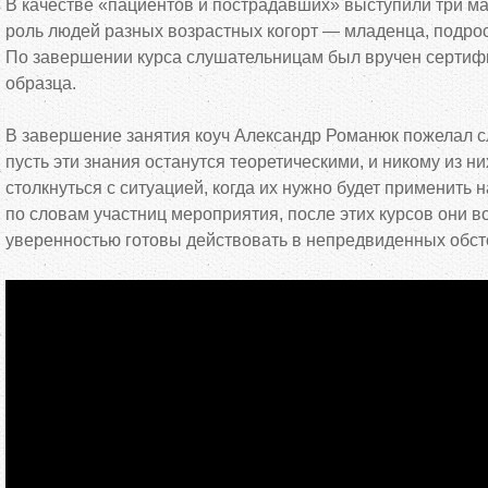
В
качестве
«
пациентов и
пострадавших
»
выступили три м
роль людей разных возрастных когорт
—
младенца, подрос
По
завершении курса слушательницам был вручен сертиф
образца.
В
завершение занятия коуч Александр Романюк пожелал 
пусть эти знания останутся теоретическими, и
никому из
ни
столкнуться с
ситуацией, когда их
нужно будет применить н
по
словам участниц мероприятия, после этих курсов они в
уверенностью готовы действовать в
непредвиденных обст