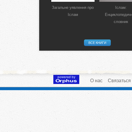
Загальне уявлення про
Іслам:
Іслам
Енциклопедич
словник
ВСЕ КНИГИ
О нас
Связаться