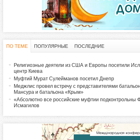
ПО ТЕМЕ
ПОПУЛЯРНЫЕ
ПОСЛЕДНИЕ
Г
(
а
Религиозные деятели из США и Европы посетили Исл
о
к
центр Киева
т
Муфтий Мурат Сулейманов посетил Днепр
р
и
Меджлис провел встречу с представителями батальо
Мансура и батальона «Крым»
в
и
«Абсолютно все российские муфтии подконтрольны
н
Исмагилов
а
з
я
в
о
к
л