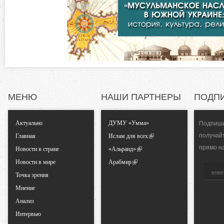
н
а
д
т
к
а
а
)
л
МЕНЮ
НАШИ ПАРТНЕРЫ
ПОДП
ь
Актуально
ДУМУ «Умма»
Подпиши
н
получай
Главная
Ислам для всех
прямо н
ы
Новости в стране
«Альраид»
Новости в мире
Арабмир
е
Точка зрения
Мнение
в
Анализ
Интервью
к