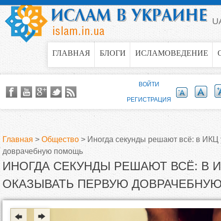
Jump to navigation
U
ГЛАВНАЯ
БЛОГИ
ИСЛАМОВЕДЕНИЕ
ВОЙТИ
РЕГИСТРАЦИЯ
Главная
>
Общество
>
Иногда секунды решают всё: в ИКЦ
доврачебную помощь
В
ИНОГДА СЕКУНДЫ РЕШАЮТ ВСЁ: В 
ы
ОКАЗЫВАТЬ ПЕРВУЮ ДОВРАЧЕБНУ
з