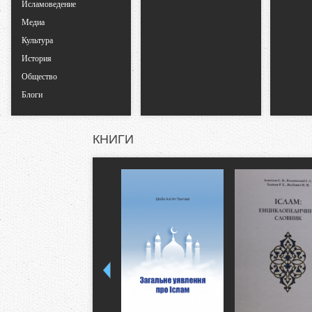
Исламоведение
Медиа
л
Культура
История
а
Общество
д
Блоги
к
КНИГИ
и