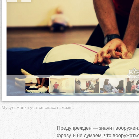
д
е
с
ь
Мусульманки учатся спасать жизнь
Предупрежден
—
значит вооружен
фразу, и
не
думаем, что вооружать