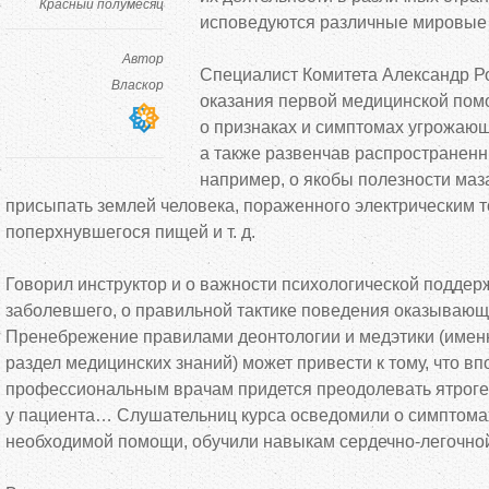
Красный полумесяц
исповедуются различные мировые 
Автор
Специалист Комитета Александр Р
Власкор
оказания первой медицинской пом
о
признаках и
симптомах угрожающ
а
также развенчав распространенн
например, о
якобы полезности маз
присыпать землей человека, пораженного электрическим то
поперхнувшегося пищей
и т. д.
Говорил инструктор и
о
важности психологической поддер
заболевшего, о
правильной тактике поведения оказывающ
Пренебрежение правилами деонтологии и
медэтики (имен
раздел медицинских знаний) может привести к
тому, что в
профессиональным врачам придется преодолевать ятроге
у
пациента
…
Слушательниц курса осведомили о
симптома
необходимой помощи, обучили навыкам
сердечно-легочно