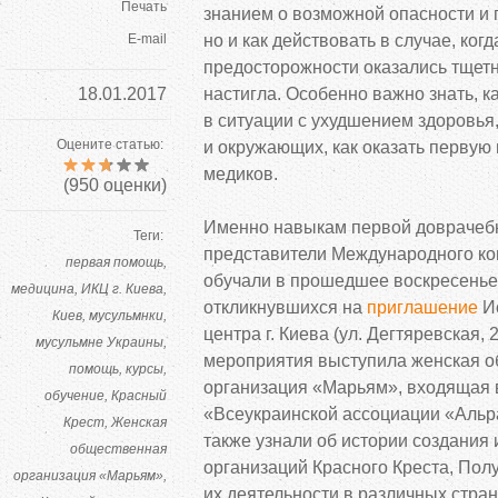
Печать
знанием о
возможной опасности и
E-mail
но
и
как действовать в
случае, ког
предосторожности оказались тщет
18.01.2017
настигла. Особенно важно знать, к
в
ситуации с
ухудшением здоровья,
Оцените статью:
и
окружающих, как оказать первую
медиков.
(
950
оценки)
Именно навыкам первой доврачеб
Теги:
представители Международного ко
первая помощь
обучали в
прошедшее воскресенье,
медицина
ИКЦ г. Киева
откликнувшихся на
приглашение
Ис
Киев
мусульмнки
центра г.
Киева (ул.
Дегтяревская,
2
мусульмне Украины
мероприятия выступила женская 
помощь
курсы
организация
«
Марьям
»
, входящая 
обучение
Красный
«
Всеукраинской ассоциации
«
Альр
Крест
Женская
также узнали об
истории создания 
общественная
организаций Красного Креста, Пол
организация «Марьям»
их
деятельности в
различных стран