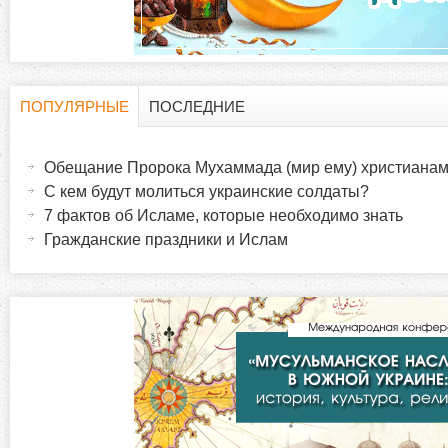
а
н
и
ПОПУЛЯРНЫЕ
ПОСЛЕДНИЕ
Г
(
ц
а
Обещание Пророка Мухаммада (мир ему) христиана
о
к
ы
С кем будут молиться украинские солдаты?
т
7 фактов об Исламе, которые необходимо знать
р
и
Гражданские праздники и Ислам
в
и
н
а
з
я
в
о
к
л
н
а