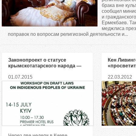
д
брака вне куль
сообщил минис
и гражданског
е
Ермекбаев. Та
меджлиса през
с
поправок по вопросам религиозной деятельности и...
ь
Законопроект о статусе
Кен Ливинг
крымскотатарского народа —
«просвети
на подходе
лондонцев»
01.07.2015
22.03.2012
ислама[
Через две недели в Киеве