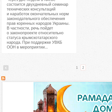
состоится двухдневный семинар
технических консультаций
и наработок окончательных норм
законодательного обеспечения
прав коренных народов Украины.
В частности, речь пойдет
о законопроекте относительно
статуса крымскотатарского
народа. При поддержке УВКБ
ООН в мероприятии...
1
2
С
т
р