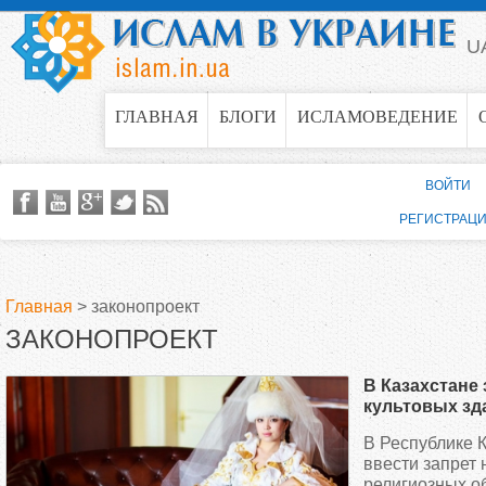
Jump to navigation
U
ГЛАВНАЯ
БЛОГИ
ИСЛАМОВЕДЕНИЕ
ВОЙТИ
РЕГИСТРАЦ
Главная
>
законопроект
ЗАКОНОПРОЕКТ
В
В Казахстане 
ы
культовых зд
госсвидетель
В Республике 
з
ввести запрет
религиозных о