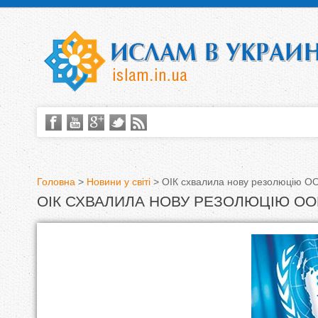
Головна
>
Новини у світі
>
ОIК схвалила нову резолюцію ООН
ОIК СХВАЛИЛА НОВУ РЕЗОЛЮЦІЮ ООН
В
и
є
т