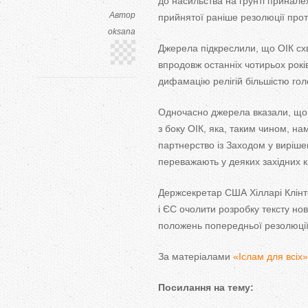
до насильства на грунті приналеж
Автор
прийнятої раніше резолюції проти
oksana
Джерела підкреслили, що ОІК сх
впродовж останніх чотирьох ро
дифамацію релігій більшістю голо
Одночасно джерела вказали, що 
з боку ОІК, яка, таким чином, н
партнерство із Заходом у виріше
переважають у деяких західних к
Держсекретар США Хілларі Клінто
і ЄС очолити розробку тексту но
положень попередньої резолюції
За матеріалами
«Іслам для всіх»
Посилання на тему: