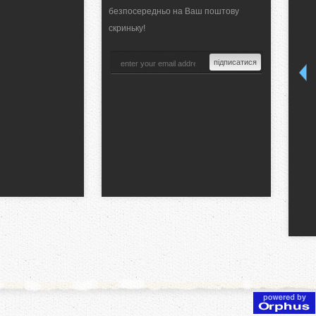
безпосередньо на Ваш поштову
скриньку!