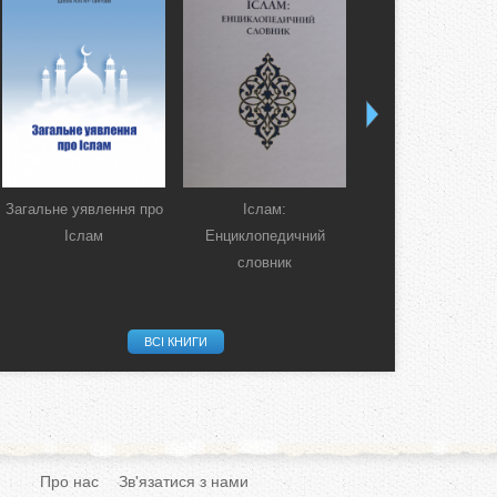
Загальне уявлення про
Іслам:
Коран. Перекла
Іслам
Енциклопедичний
смислів українсь
словник
мовою
ВСІ КНИГИ
Про нас
Зв'язатися з нами