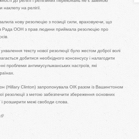
ності до релігії і релігійних переконань не є заміною
T
 наклепу на релігії.
a
валила нову резолюцію з позиції сили, враховуючи, що
b
ків Рада ООН з прав людини приймала резолюцію про
сів.
s
ухвалення тексту нової резолюції було жестом доброї волі
амагається добитися необхідного консенсусу і налагодити
нні проблеми антимусульманських настроїв, які
раїнах.
н (Hillary Clinton) запропонувала ОІК разом із Вашингтоном
вої резолюції з метою забезпечити збереження основних
 і розширити межі свободи слова.