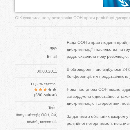
у
т
ОIК схвалила нову резолюцію ООН проти релігійної дискрим
Рада ООН з прав людини прийня
Друк
дискримінації і насильства на гру
ради, схвалила нову резолюцію.
E-mail
В обговоренні, що відбулося 24 б
30.03.2011
Конференції, які представляють 
Оцініть статтю:
Нова постанова ООН якісно відрі
(
680
оцінки)
затверджена одностайно, а також
дискримінацію і стереотипи, пов'я
Теги:
дискримінація
ООН
ОІК
За даними з обізнаних джерел у 
релігія
резолюція
релігійної нетерпимості, негатив