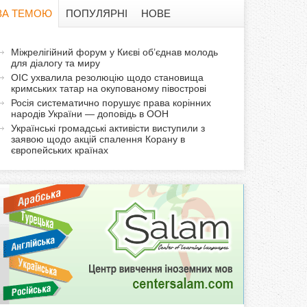
в
ЗА ТЕМОЮ
ПОПУЛЯРНІ
НОВЕ
а
а
Міжрелігійний форум у Києві об’єднав молодь
ф
для діалогу та миру
к
ОІС ухвалила резолюцію щодо становища
т
о
кримських татар на окупованому півострові
и
Росія систематично порушує права корінних
народів України — доповідь в ООН
р
в
Українські громадські активісти виступили з
н
заявою щодо акцій спалення Корану в
м
а
європейських країнах
в
а
к
л
а
д
к
а