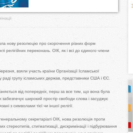
H
(
інації
o
r
ла нову резолюцію про скорочення різних форм
i
нті релігійних переконань. ОІК, як і всі до єдиного члени
z
ерезня, взяли участь країни Організації Ісламської
o
у раді групу ісламських держав, представники США і ЄС.
n
зняється від попередніх, перш за все тим, що вона була
t
 забезпечує широкий простір свободи слова і засуджує
зані з символами тієї чи іншої релігії.
a
генеральному секретаріаті ОІК, нова резолюція проти
l
)
них стереотипів, стигматизації, дискримінації і підбурювання