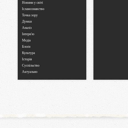
Новини у світі
Ісламознавство
Точка зору
Думки
Аналіз
Інтерв'ю
Медіа
Блоґи
Культура
Історія
Суспільство
Актуально