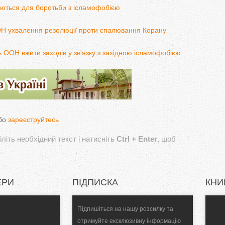
уються для боротьби з ісламофобією
Н ухвалення резолюції проти спалювання Корану
 ООН вжити заходів у зв'язку з західною ісламофобією
бо
зареєструйтесь
літь необхідний текст і натисніть
Ctrl + Enter
, щоб
ЕРИ
ПІДПИСКА
КНИ
Підпишіться на нашу розсилку та
отримуйте ексклюзивну інформацію