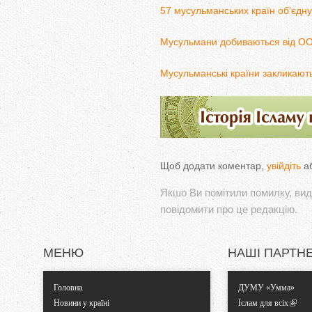
57 мусульманських країн об'єдн
Мусульмани добиваються від ОО
Мусульманські країни закликають
Щоб додати коментар,
увійдіть
а
Якшо Ви помітили помилку, виді
повідомити про це редакцію.
МЕНЮ
НАШІ ПАРТН
Головна
ДУМУ «Умма»
Новини у країні
Іслам для всіх