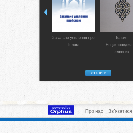
Загальне уявлення про
Іслам:
Іслам
Енциклопедич
словник
ВСІ КНИГИ
Про нас
Зв'язатися