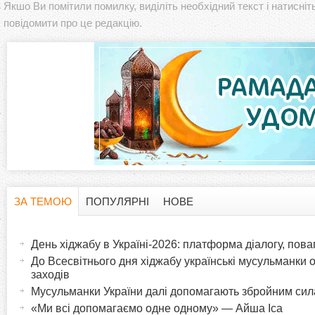
Якшо Ви помітили помилку, виділіть необхідний текст і натисніт
повідомити про це редакцію.
ЗА ТЕМОЮ
ПОПУЛЯРНІ
НОВЕ
H
(
а
День хіджабу в Україні-2026: платформа діалогу, пова
o
к
До Всесвітнього дня хіджабу українські мусульманки 
т
заходів
r
и
Мусульманки України далі допомагають збройним си
в
«Ми всі допомагаємо одне одному» — Айша Іса