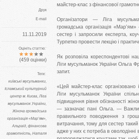
майстер-клас з фінансової грамотно
Друк
E-mail
Організатори — Ліга мусульма
громадська організація «Мар’ям» 
11.11.2019
сестер і запросили експерта, коу
Турпетко провести лекцію і практич
Оцініть статтю:
Як розповіла кореспондентові на
(
459
оцінки)
Ліги мусульманок України Ольга Фр
запит.
Теги:
київські мусульманки
«Цей майстер-клас організовано і
Ісламський культурний
Ліги мусульманок України спіл
центр м. Києва
Ліга
підвищення рівня обізнаності жіно
мусульманок України
— зазначає пані Ольга. — Важли
Жіноча громадська
правильного поводження з грош
організація «Мар’ям»
витрачання, тому для сестер такий
Альраід
фінансова
адже у них є потреба в оволодінні
грамотність
Наталя
розпоряджатися коштами так, щоб ї