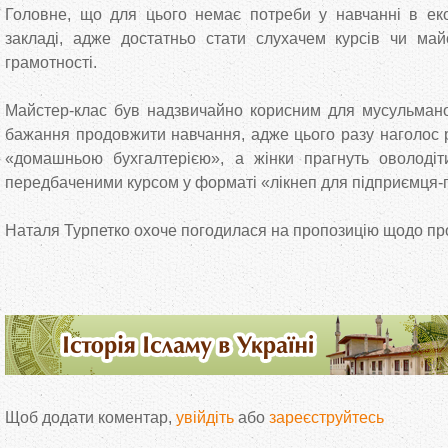
Головне, що для цього немає потреби у навчанні в ек
закладі, адже достатньо стати слухачем курсів чи май
грамотності.
Майстер-клас був надзвичайно корисним для мусульмано
бажання продовжити навчання, адже цього разу наголос 
«домашньою бухгалтерією», а жінки прагнуть оволодіт
передбаченими курсом у форматі «лікнеп для підприємця-п
Наталя Турпетко охоче погодилася на пропозицію щодо п
Щоб додати коментар,
увійдіть
або
зареєструйтесь