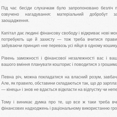
Під час бесіди слухачкам було запропоновано безліч п
озвучено нагадування: матеріальний добробут з
заощадження.
Капітал дає людині фінансову свободу і відкриває нові мо
потребують ще й захисту — тож треба вчитися правил
забуваючи принцип «не перевозь усі яйця в одному кошику
Рівень заможності і фінансової незалежності вас і ва
вашого вміння планувати кошторис і поводитися з грошима
Певна річ, можна покладатися на власний розум, завбачл
Але, як правило, обставини складаються так, що до зарпла
— кінець» і знов не вдається відкласти на відпустку чи не
Тому і виникає думка про те, що все ж таки треба вч
фінансових надходжень і раціональному використанню гро