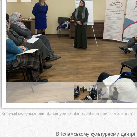
т
у
т
Київські мусульманки підвищували рівень фінансової грамотності
В Ісламському культурному центрі