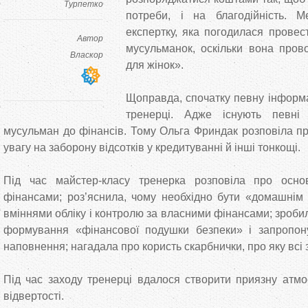
Турпетко
потреби, і на благодійність. 
експертку, яка погодилася провес
Автор
мусульманок, оскільки вона прово
Власкор
для жінок».
Щоправда, спочатку певну інформ
тренерці. Адже існують певні 
мусульман до фінансів. Тому Ольга Фриндак розповіла пр
увагу на заборону відсотків у кредитуванні й інші тонкощі.
Під час майстер-класу тренерка розповіла про осно
фінансами; роз’яснила, чому необхідно бути «домашнім 
вміннями обліку і контролю за власними фінансами; зробил
формування «фінансової подушки безпеки» і запропонув
наповнення; нагадала про користь скарбнички, про яку всі 
Під час заходу тренерці вдалося створити приязну атм
відвертості.