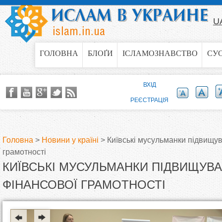
Jump to navigation
U
ГОЛОВНА
БЛОҐИ
ІСЛАМОЗНАВСТВО
СУ
ВХІД
РЕЄСТРАЦІЯ
Головна
>
Новини у країні
>
Київські мусульманки підвищув
грамотності
В
КИЇВСЬКІ МУСУЛЬМАНКИ ПІДВИЩУВА
и
ФІНАНСОВОЇ ГРАМОТНОСТІ
є