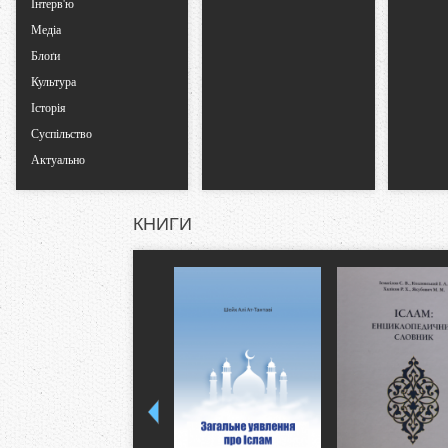
Інтерв'ю
Медіа
Блоґи
Культура
Історія
Суспільство
Актуально
КНИГИ