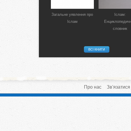
Загальне уявлення про
Іслам:
Іслам
Енциклопедич
словник
ВСІ КНИГИ
Про нас
Зв'язатися