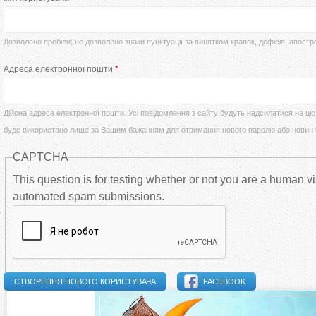
т
р
у
Дозволено пробіли; не дозволено знаки пунктуації за винятком крапок, дефісів, апостр
в
Адреса електронної пошти
*
т
и
Дійсна адреса електронної пошти. Усі повідомлення з сайту будуть надсилатися на цю 
н
буде використано лише за Вашим бажанням для отримання нового паролю або новин
CAPTCHA
н
This question is for testing whether or not you are a human vi
і
automated spam submissions.
в
к
FACEBOOK
л