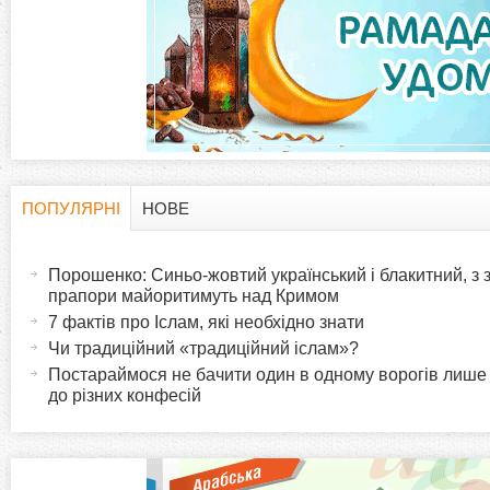
а
д
к
и
ПОПУЛЯРНІ
НОВЕ
H
(
а
Порошенко: Синьо-жовтий український і блакитний, з
o
к
прапори майоритимуть над Кримом
т
7 фактів про Іслам, які необхідно знати
r
и
Чи традиційний «традиційний іслам»?
в
Постараймося не бачити один в одному ворогів лише
i
до різних конфесій
н
а
z
в
к