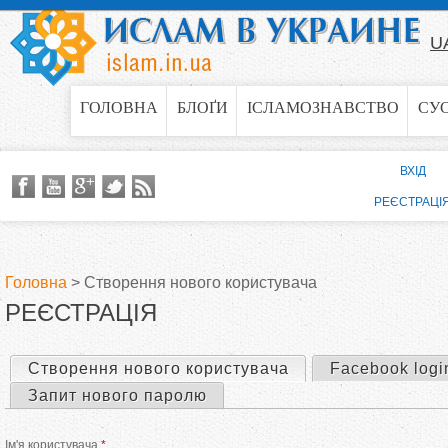
Jump to navigation
U
ГОЛОВНА
БЛОҐИ
ІСЛАМОЗНАВСТВО
СУ
ВХІД
РЕЄСТРАЦІ
Головна
>
Створення нового користувача
РЕЄСТРАЦІЯ
В
и
Створення нового користувача
(активна вкладка)
Facebook logi
П
Запит нового паролю
є
е
Ім'я користувача
*