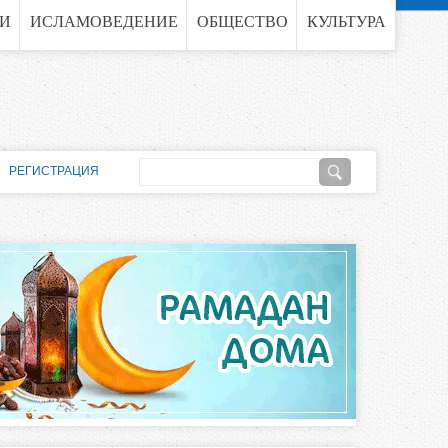
ГИ
ИСЛАМОВЕДЕНИЕ
ОБЩЕСТВО
КУЛЬТУРА
П
РЕГИСТРАЦИЯ
о
Ф
и
о
с
к
р
м
а
п