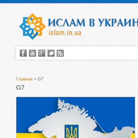
Главная
>
G7
G7
В
ы
з
д