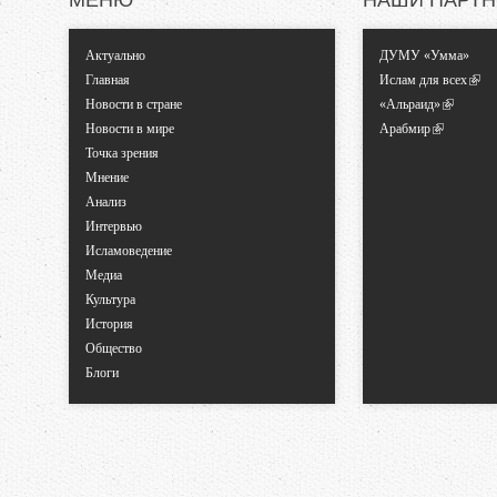
МЕНЮ
НАШИ ПАРТ
Актуально
ДУМУ «Умма»
Главная
Ислам для всех
Новости в стране
«Альраид»
Новости в мире
Арабмир
Точка зрения
Мнение
Анализ
Интервью
Исламоведение
Медиа
Культура
История
Общество
Блоги