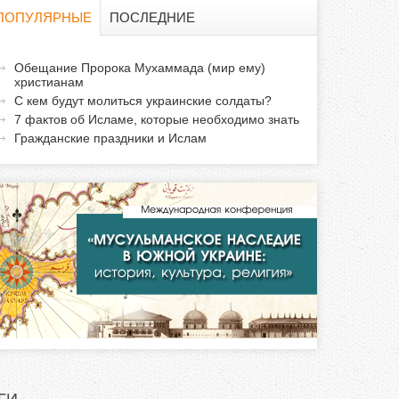
о
ПОПУЛЯРНЫЕ
ПОСЛЕДНИЕ
и
а
Обещание Пророка Мухаммада (мир ему)
с
христианам
к
С кем будут молиться украинские солдаты?
т
к
7 фактов об Исламе, которые необходимо знать
и
Гражданские праздники и Ислам
а
в
н
а
я
в
к
л
а
д
к
а