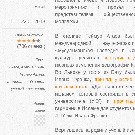
E-mail
мероприятиях и провел н
представителями общественн
22.01.2018
молодежи.
Оцените статью:
В столице Теймур Атаев был
международной научно-практ
(
786
оценки)
«Мусульманская наследие в Юж
культура, религия»,
выступив с 
Теги:
нюансах изменения демографии Кры
Львов
Азербайджан
Во Львове у гостя из Баку был
Теймур Атаев
Ивана Франка,
принял участие
в
упоминание
Украина
круглом столе
«Достоинство чело
ученый
посещение
исламе», который состоялся в У
университете (УКУ), и
прочита
Автор
гармонии в Исламе для студентов
admin
ЛНУ им. Ивана Франко.
Вернувшись на родину, ученый изл