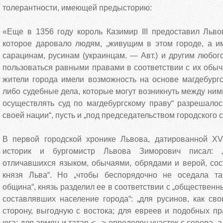
толерантности, имеющей предысторию:
«Еще в 1356 году король Казимир III предоставил Льво
которое даровало людям, „живущим в этом городе, а и
сарацинам, русинам (украинцам. — Авт.) и другим любог
пользоваться равными правами в соответствии с их обыча
жители города имели возможность на основе магдебургс
либо судебные дела, которые могут возникнуть между ним
осуществлять суд по магдебургскому праву“ разрешалос
своей нации“, пусть и „под председательством городского 
В первой городской хронике Львова, датированной XVII
историк и бургомистр Львова Зиморович писал: „
отличавшихся языком, обычаями, обрядами и верой, сос
князя Льва“. Но „чтобы беспорядочно не оседала т
община“, князь разделил ее в соответствии с „обществен
составлявших население города“: „для русинов, как св
сторону, выгодную с востока; для евреев и подобных п
юга; для армян и татар <...> определен участок с севера, 