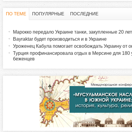
ПО ТЕМЕ
ПОПУЛЯРНЫЕ
ПОСЛЕДНИЕ
Г
(
а
Марокко передало Украине танки, закупленные 20 лет
о
к
Bayraktar будет производиться и в Украине
т
Уроженец Кабула помогает освобождать Украину от о
р
и
Турция профинансировала отдых в Мерсине для 180 у
в
беженцев
и
н
а
з
я
в
о
к
л
н
а
д
т
к
а