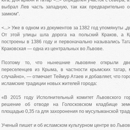
выбрал Лев часть западную, так как предварительно 
замком“.
<...> Уже в одном из документов за 1382 год упомянуты „д
От этой улицы шла дорога на польский Краков, а К
построены в 1386 году и первоначально назывались Тат
Краковская — одна из центральных во Львове.
Поэтому то, что нынешние львовяне открыли дв
переселенцев из Крыма, в частности крымских татар,
случайно», — отмечает Теймур Атаев и добавляет, что го
исламские традиции новых жителей города:
«В 2015 году Исполнительный комитет Львовского го
решение об отводе на Голосковском кладбище земе
площадью 0,35 га для захоронения по мусульманской трад
Ученый пишет и об исламском культурном центре во Львов