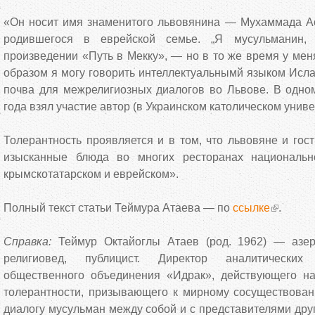
«Он носит имя знаменитого львовянина — Мухаммада Ас
родившегося в еврейской семье. „Я мусульманин
произведении «Путь в Мекку», — но в то же время у мен
образом я могу говорить интеллектуальнымй языком Исл
почва для межрелигиозных диалогов во Львове. В одном
года взял участие автор (в Украинском католическом универ
Толерантность проявляется и в том, что львовяне и гост
изысканные блюда во многих ресторанах национальн
крымскотатарском и еврейском».
Полный текст статьи Теймура Атаева — по
ссылке
.
Справка:
Теймур Октайоглы Атаев (род. 1962) — азерб
религиовед, публицист. Директор аналитических
общественного объединения «Идрак», действующего н
толерантности, призывающего к мирному сосуществова
диалогу мусульман между собой и с представителями друг