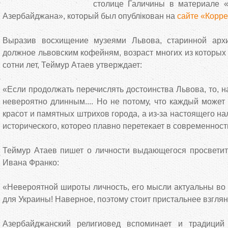
столице Галичины в материале «
Азербайджана», который был опублікован на
сайте «Корр
Выразив восхищение музеями Львова, старинной архи
должное львовским кофейням, возраст многих из которых 
сотни лет, Теймур Атаев утверждает:
«Если продолжать перечислять достоинства Львова, то, на
невероятно длинным.... Но не потому, что каждый может
красот и памятных штрихов города, а из-за настоящего на
исторического, которео плавно перетекает в современност
Теймур Атаев пишет о личности выдающегося просветите
Ивана Франко:
«Невероятной широты личность, его мысли актуальны во 
для Украины! Наверное, поэтому стоит пристальнее взглян
Азербайджанский религиовед вспоминает и традиций 