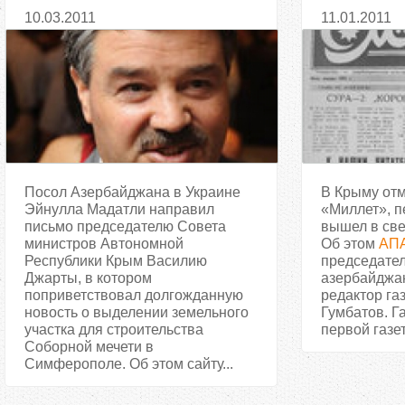
в строительстве Соборной
газеты в У
10.03.2011
11.01.2011
мечети в Симферополе
Посол Азербайджана в Украине
В Крыму отм
Эйнулла Мадатли направил
«Миллет», п
письмо председателю Совета
вышел в све
министров Автономной
Об этом
АП
Республики Крым Василию
председате
Джарты, в котором
азербайджа
поприветствовал долгожданную
редактор га
новость о выделении земельного
Гумбатов. Г
участка для строительства
первой газет
Соборной мечети в
Симферополе. Об этом сайту...