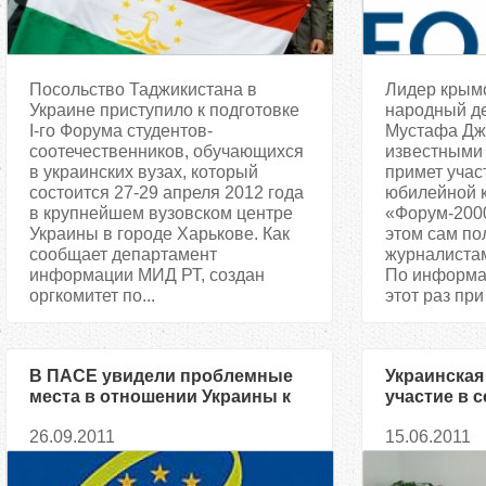
Посольство Таджикистана в
Лидер крымс
Украине приступило к подготовке
народный д
I-го Форума студентов-
Мустафа Дж
соотечественников, обучающихся
известными
в украинских вузах, который
примет учас
состоится 27-29 апреля 2012 года
юбилейной 
в крупнейшем вузовском центре
«Форум-2000
Украины в городе Харькове. Как
этом сам по
сообщает департамент
журналистам
информации МИД РТ, создан
По информа
оргкомитет по...
этот раз при
В ПАСЕ увидели проблемные
Украинская
места в отношении Украины к
участие в 
крымским татарам
меньшинств
26.09.2011
15.06.2011
центре Аль