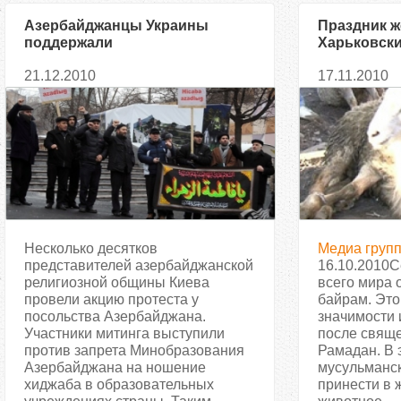
Азербайджанцы Украины
Праздник 
поддержали
Харьковск
соотечественников в их
отмечают 
21.12.2010
17.11.2010
протестах против запрета
хиджаба в школах
Несколько десятков
Медиа груп
представителей азербайджанской
16.10.2010С
религиозной общины Киева
всего мира 
провели акцию протеста у
байрам. Это
посольства Азербайджана.
значимости 
Участники митинга выступили
после свящ
против запрета Минобразования
Рамадан. В 
Азербайджана на ношение
мусульманс
хиджаба в образовательных
принести в 