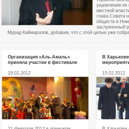
д
ущемление их 
местной власти
глава Совета 
е
обществ в Ник
заслуженный р
с
Мурад Каймаразов, добавив, что с этой целью уже собра
ь
Организация «Аль-Амаль»
В Харькове
приняла участие в фестивале
мероприят
национальных культур в
Ходжалы»
29.02.2012
15.02.2012
Донецке
21 февраля 2012 в донецком
В Харькове 