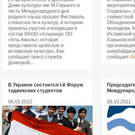
Доме культуры им. М.Горького в
мероприяти
честь Международного дня
Ходжалы», 
родного языка прошел Фестиваль
совместной 
словесности и культур, в котором
Объединени
приняла участие и входящая в
молодежи, 
состав ВАОО «Альраид» ОО
Исламской 
«Аль-Амаль», которая
Харьковской
представила арабскую и
организации
исламскую культуры. Как
азербайджан
сообщает пресс-служба
сообщает
A
Донецкой...
В Украине состоится I-й Форум
Председате
таджикских студентов
Междунаро
расскажет 
06.02.2012
08.10.2011
демократие