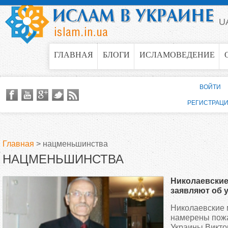
Jump to navigation
U
ГЛАВНАЯ
БЛОГИ
ИСЛАМОВЕДЕНИЕ
ВОЙТИ
РЕГИСТРАЦ
Главная
>
нацменьшинства
НАЦМЕНЬШИНСТВА
В
Николаевски
ы
заявляют об 
Николаевские
з
намерены пож
Украины Викто