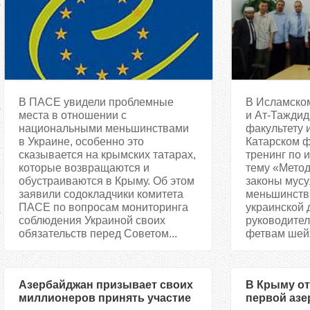
В ПАСЕ увидели проблемные
В Исламско
места в отношении с
и Ат-Таждид
национальными меньшинствами
факультету 
в Украине, особенно это
Катарском ф
сказывается на крымских татарах,
тренинг по 
которые возвращаются и
тему «Метод
обустраиваются в Крыму. Об этом
законы мус
заявили содокладчики комитета
меньшинств»
ПАСЕ по вопросам мониторинга
украинской 
соблюдения Украиной своих
руководител
обязательств перед Советом...
фетвам шейх
Азербайджан призывает своих
В Крыму о
миллионеров принять участие
первой азе