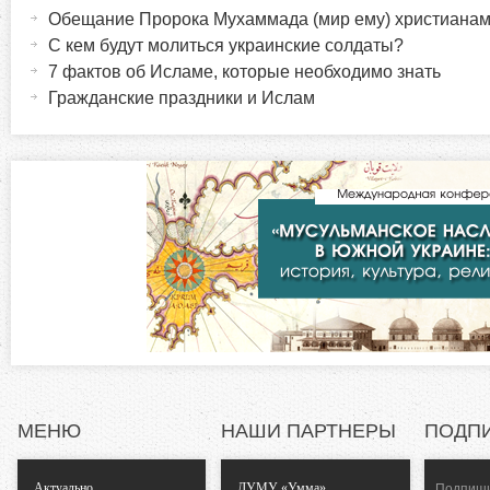
а
Обещание Пророка Мухаммада (мир ему) христиана
о
к
ы
С кем будут молиться украинские солдаты?
т
7 фактов об Исламе, которые необходимо знать
р
и
Гражданские праздники и Ислам
в
и
н
а
з
я
в
о
к
л
н
а
д
т
к
а
а
)
МЕНЮ
НАШИ ПАРТНЕРЫ
ПОДП
л
Актуально
ДУМУ «Умма»
Подпиши