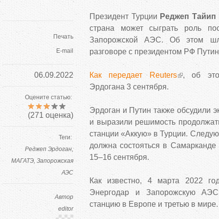
Президент Турции
Реджеп Тайип
страна может сыграть роль по
Печать
Запорожской АЭС. Об этом ш
E-mail
разговоре с президентом РФ Пути
06.09.2022
Как передает Reuters
, об эт
Эрдогана 3 сентября.
Оцените статью:
Эрдоган и Путин также обсудили э
(
271
оценка)
и выразили решимость продолжать
станции «Аккую» в Турции. Следу
Теги:
должна состояться в Самарканде 
Реджеп Эрдоган
15–16 сентября.
МАГАТЭ
Запорожская
АЭС
Как известно, 4 марта 2022 го
Энергодар и Запорожскую АЭС
Автор
станцию ​​в Европе и третью в мире.
editor