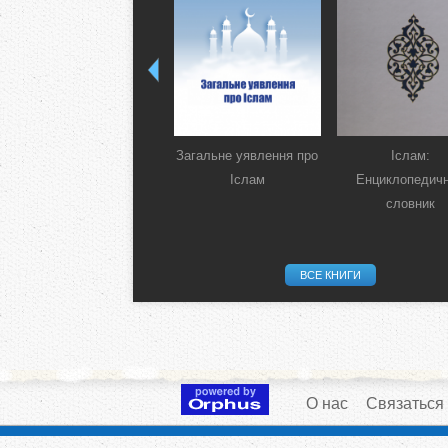
Загальне уявлення про
Іслам:
Іслам
Енциклопедич
словник
ВСЕ КНИГИ
О нас
Связаться