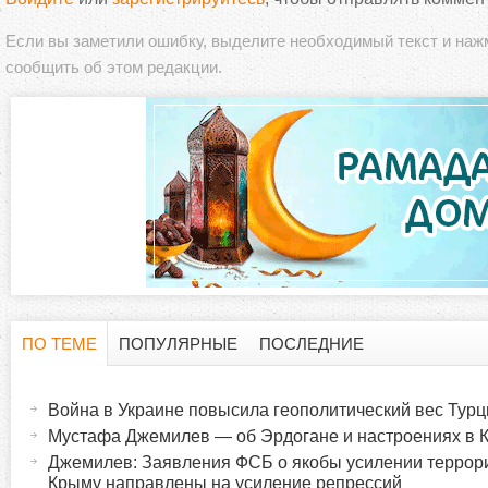
Если вы заметили ошибку, выделите необходимый текст и на
сообщить об этом редакции.
ПО ТЕМЕ
ПОПУЛЯРНЫЕ
ПОСЛЕДНИЕ
Г
(
а
Война в Украине повысила геополитический вес Турц
о
к
Мустафа Джемилев — об Эрдогане и настроениях в 
т
Джемилев: Заявления ФСБ о якобы усилении террори
р
и
Крыму направлены на усиление репрессий