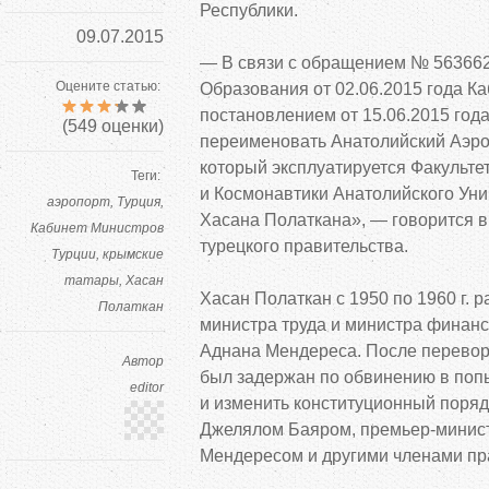
Республики.
09.07.2015
—
В
связи с
обращением
№
56366
Оцените статью:
Образования от
02.06.2015
года Ка
постановлением от
15.06.2015
года
(
549
оценки)
переименовать Анатолийский Аэро
который эксплуатируется Факульте
Теги:
и
Космонавтики Анатолийского Уни
аэропорт
Турция
Хасана Полаткана
»
,
—
говорится в
Кабинет Министров
турецкого правительства.
Турции
крымские
татары
Хасан
Хасан Полаткан с
1950 по
1960
г. 
Полаткан
министра труда и
министра финанс
Аднана Мендереса. После перевор
Автор
был задержан по
обвинению в
поп
editor
и
изменить конституционный поряд
Джелялом Баяром,
премьер-минис
Мендересом и
другими членами пр