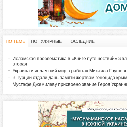
ПО ТЕМЕ
ПОПУЛЯРНЫЕ
ПОСЛЕДНИЕ
Г
(
а
Исламская проблематика в «Книге путешествий» Эвл
о
к
вторая
т
Украина и исламский мир в работах Михаила Грушевск
р
и
В Турции отдали дань памяти жертвам геноцида крым
в
Мустафе Джемилеву присвоено звание Героя Украи
и
н
а
з
я
в
о
к
л