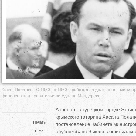
д
е
с
ь
Хасан Полаткан. С 1950 по 1960 г. работал на должностях минист
финансов при правительстве Аднана Мендереса.
Аэропорт в
турецком городе Эскиш
крымского татарина Хасана Полат
Печать
постановление Кабинета министро
E-mail
опубликовано 9 июля в
официально