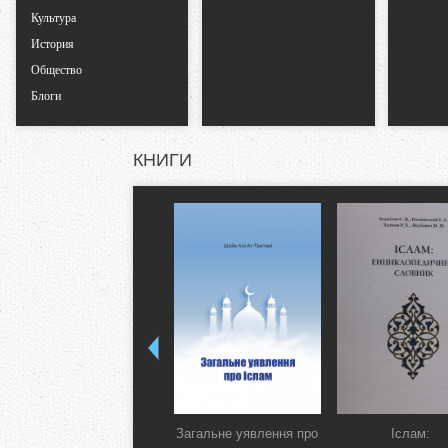
Культура
л
История
Общество
а
Блоги
д
КНИГИ
к
и
Загальне уявлення про
Іслам: