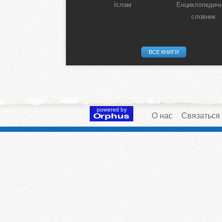
Іслам
Енциклопедич
словник
ВСЕ КНИГИ
О нас
Связаться