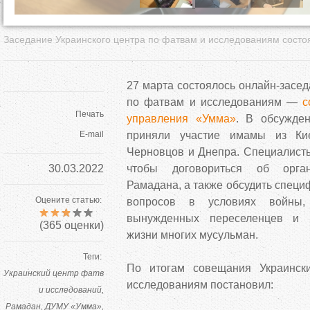
Заседание Украинского центра по фатвам и исследованиям состо
27 марта состоялось онлайн-засед
по фатвам и исследованиям —
с
Печать
управления «Умма»
. В обсужде
E-mail
приняли участие имамы из Кие
Черновцов и Днепра. Специалисты
30.03.2022
чтобы договориться об орга
Рамадана, а также обсудить специ
Оцените статью:
вопросов в условиях войны,
вынужденных переселенцев и 
(
365
оценки)
жизни многих мусульман.
Теги:
По итогам совещания Украинск
Украинский центр фатв
исследованиям постановил:
и исследований
Рамадан
ДУМУ «Умма»