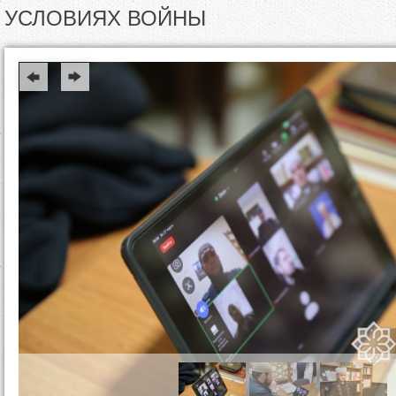
д
УСЛОВИЯХ ВОЙНЫ
е
с
ь