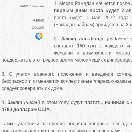
1. Месяц Рамадан начнется после 
закят
фатва
первым днем ​​поста будет 2 а
поста будет 1 мая 2022 года,
Автор
(Рамадан-байрам) прийдется на
2 
Собкор
2.
Закят аль-фитр
(садакят 
составит
150 грн
с каждого чле
желании и возможности можно 
поддержать в это трудное время малоимущих единоверцев
3. С учетом военного положения и введения коменд
безопасности отменяются коллективные
таравих
-намазы
следует совершать их дома.
4.
Закят
(нисаб)
в этом году будут платить,
начиная с
4780 долларам США
.
Также участники заседания подняли вопросы соблюде
обязательных молитв вынужденными переселенцами.