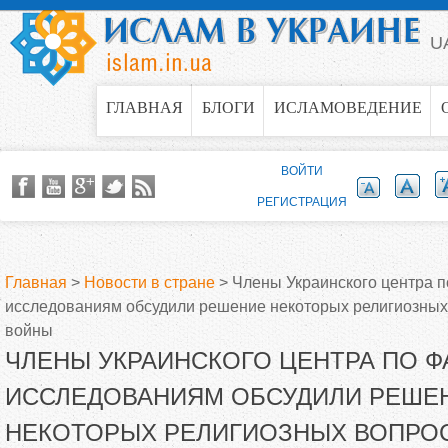
Jump to navigation
U
ГЛАВНАЯ
БЛОГИ
ИСЛАМОВЕДЕНИЕ
ВОЙТИ
РЕГИСТРАЦИЯ
Главная
>
Новости в стране
>
Члены Украинского центра п
исследованиям обсудили решение некоторых религиозных
В
войны
ЧЛЕНЫ УКРАИНСКОГО ЦЕНТРА ПО Ф
ы
ИССЛЕДОВАНИЯМ ОБСУДИЛИ РЕШЕ
з
НЕКОТОРЫХ РЕЛИГИОЗНЫХ ВОПРО