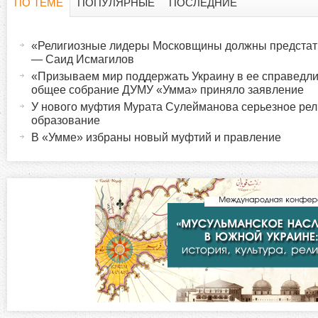
ПО ТЕМЕ
ПОПУЛЯРНЫЕ
ПОСЛЕДНИЕ
Г
(
а
«Религиозные лидеры Московщины должны предстат
о
к
— Саид Исмагилов
т
«Призываем мир поддержать Украину в ее справедл
р
общее собрание ДУМУ «Умма» приняло заявление
и
У нового муфтия Мурата Сулейманова серьезное рел
в
и
образование
н
В «Умме» избраны новый муфтий и правление
а
з
я
в
о
к
л
н
а
д
т
к
а
а
)