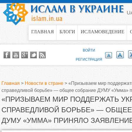
Jump to navigation
U
ГЛАВНАЯ
БЛОГИ
ИСЛАМОВЕДЕНИЕ
ВОЙТИ
РЕГИСТРАЦИЯ
Главная
>
Новости в стране
>
«Призываем мир поддержать
справедливой борьбе» — общее собрание ДУМУ «Умма» п
В
«ПРИЗЫВАЕМ МИР ПОДДЕРЖАТЬ УКР
ы
СПРАВЕДЛИВОЙ БОРЬБЕ» — ОБЩЕЕ
ДУМУ «УММА» ПРИНЯЛО ЗАЯВЛЕНИ
з