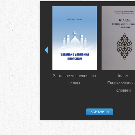
Загальне уявлення про
Іслам:
Іслам
Енциклопедич
словник
ВСЕ КНИГИ