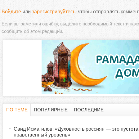
Войдите
или
зарегистрируйтесь
, чтобы отправлять коммен
Если вы заметили ошибку, выделите необходимый текст и на
сообщить об этом редакции.
ПО ТЕМЕ
ПОПУЛЯРНЫЕ
ПОСЛЕДНИЕ
Г
(
а
Саид Исмагилов: «Духовность россиян — это пустота
о
к
нравственный уровень»