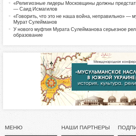
т
«Религиозные лидеры Московщины должны предстат
р
— Саид Исмагилов
и
«Говорить, что это не наша война, неправильно» —
в
и
Мурат Сулейманов
н
У нового муфтия Мурата Сулейманова серьезное рел
а
образование
з
я
в
о
к
л
н
а
д
т
к
а
а
)
л
ь
МЕНЮ
НАШИ ПАРТНЕРЫ
ПОДП