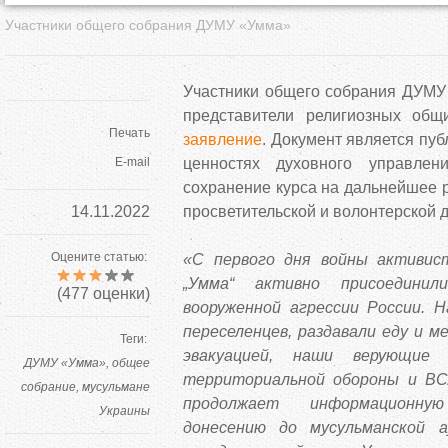
Участники общего собрания ДУМУ «Умма»
Участники общего собрания ДУМУ 
представители религиозных об
Печать
заявление
. Документ является пу
E-mail
ценностях духовного управлен
сохранение курса на дальнейшее р
14.11.2022
просветительской и волонтерской 
Оцените статью:
«С первого дня войны активи
„Умма“ активно присоединил
(
477
оценки)
вооруженной агрессии России.
переселенцев, раздавали еду и м
Теги:
эвакуацией, наши верующие
ДУМУ «Умма»
общее
территориальной обороны и ВСУ
собрание
мусульмане
продолжает информационну
Украины
донесению до мусульманской а