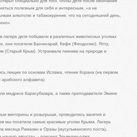
открыт специально для того, чтобы дети после окончания
няться полезным для себя и интересным, «а не
чкам алкоголю и табакокурение, что на сегодняшний день,
нено».
в лагере дети побывали в различных живописных уголках
ти, они посетили Бахчисарай, Кефе (Феодосию), Ялту,
м (Старый Крым). Устраивали пикники на природе и
ись лекции по основам Ислама, чтение Корана (на первом
е арабского алфавита).
ли медресе Карасубазара, а также преподаватели Эмине
.
ные викторины и розыгрыши, проводились занятия и
цев мы посетили самые красивые уголки Крыма. Лагерь
ла месяца Рамазан и Оразы (мусульманского поста),
а начало августа», - пояснил Эльведин-оджа.