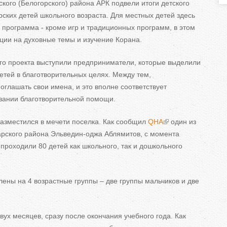
кого (Белогорского) района АРК подвели итоги детского
ь
рских детей школьного возраста. Для местных детей здесь
н
программа - кроме игр и традиционных программ, в этом
ции на духовные темы и изучение Корана.
го проекта выступили предприниматели, которые выделили
е
детей в благотворительных целях. Между тем,
глашать свои имена, и это вполне соответствует
в
зании благотворительной помощи.
к
разместился в мечети поселка. Как сообщил
QHA
один из
л
арского района Эльведин-оджа Аблямитов, с момента
 проходили 80 детей как школьного, так и дошкольного
а
д
ены на 4 возрастные группы – две группы мальчиков и две
к
вух месяцев, сразу после окончания учебного года. Как
и