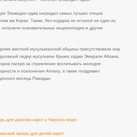
еря Эльведин-оджа наградил самых лучших чтецов
чив им Коран. Также, без подарка не остался ни один из
ти получили познавательные энциклопедии и другие
.
кроме местной мусульманской общины присутствовали мэр
 духовный лидер мусульман Крыма хаджи Эмирали Аблаев,
торов лагеря за стремление воспитывать молодое
орности и поклонения Аллаху, а также поздравил
щенного месяца Рамадан.
рь для девочек-сирот у Черного моря
анский лагерь для детей-сирот