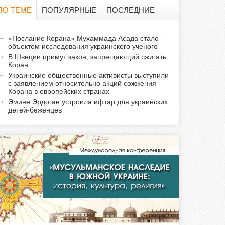
о
ПО ТЕМЕ
ПОПУЛЯРНЫЕ
ПОСЛЕДНИЕ
и
а
«Послание Корана» Мухаммада Асада стало
с
объектом исследования украинского ученого
к
В Швеции примут закон, запрещающий сжигать
т
к
Коран
и
Украинские общественные активисты выступили
с заявлением относительно акций сожжения
а
в
Корана в европейских странах
н
Эмине Эрдоган устроила ифтар для украинских
а
детей-беженцев
я
в
к
л
а
д
к
а