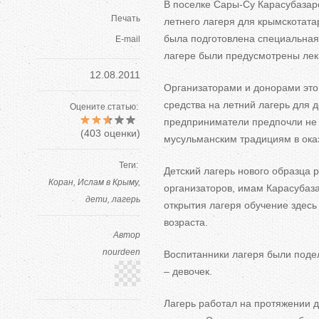
В поселке Сары-Су Карасубазарс
Печать
летнего лагеря для крымскотата
была подготовлена специальная 
E-mail
лагере были предусмотрены лек
12.08.2011
Организаторами и донорами это
средства на летний лагерь для 
Оцените статью:
предприниматели предпочли не о
(
403
оценки)
мусульманским традициям в ока
Теги:
Детский лагерь нового образца 
Коран
Ислам в Крыму
организаторов, имам Карасубаз
дети
лагерь
открытия лагеря обучение здесь
возраста.
Автор
nourdeen
Воспитанники лагеря были подел
– девочек.
Лагерь работал на протяжении д