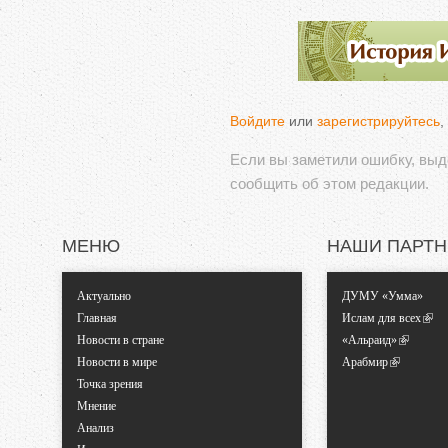
Войдите
или
зарегистрируйтесь
,
Если вы заметили ошибку, вы
сообщить об этом редакции.
МЕНЮ
НАШИ ПАРТ
Актуально
ДУМУ «Умма»
Главная
Ислам для всех
Новости в стране
«Альраид»
Новости в мире
Арабмир
Точка зрения
Мнение
Анализ