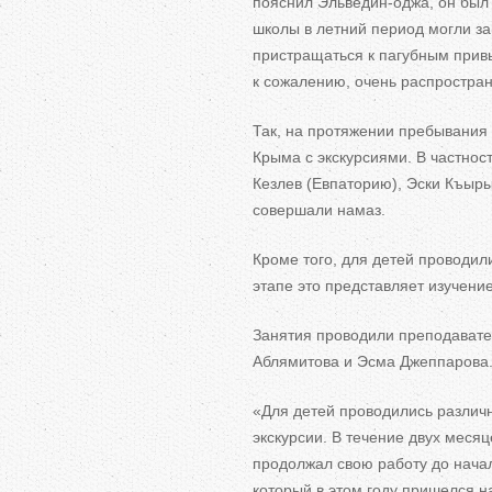
пояснил Эльведин-оджа, он был 
школы в летний период могли за
пристращаться к пагубным привы
к сожалению, очень распростра
Так, на протяжении пребывания 
Крыма с экскурсиями. В частнос
Кезлев (Евпаторию), Эски Къыры
совершали намаз.
Кроме того, для детей проводил
этапе это представляет изучени
Занятия проводили преподавате
Аблямитова и Эсма Джеппарова
«Для детей проводились различ
экскурсии. В течение двух меся
продолжал свою работу до нача
который в этом году пришелся н