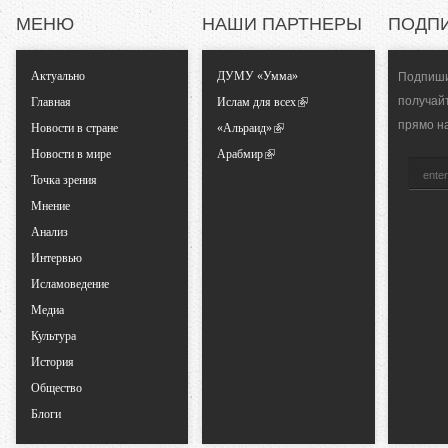
)
МЕНЮ
НАШИ ПАРТНЕРЫ
ПОДП
л
Актуально
ДУМУ «Умма»
Подпиши
ь
получай
Главная
Ислам для всех
прямо н
Новости в стране
«Альраид»
н
Новости в мире
Арабмир
Точка зрения
ы
Мнение
е
Анализ
Интервью
в
Исламоведение
Медиа
к
Культура
История
л
Общество
Блоги
а