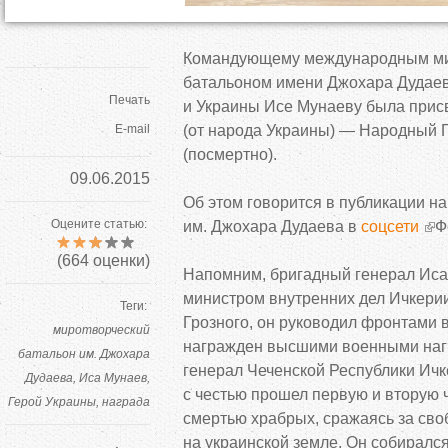
Командующему международным ми
батальоном имени Джохара Дудаев
Печать
и
Украины Исе Мунаеву была прис
E-mail
(от
народа Украины)
—
Народный Г
(посмертно).
09.06.2015
Об
этом говорится в
публикации на
Оцените статью:
им.
Джохара Дудаева в
соцсети
Ф
(
664
оценки)
Напомним, бригадный генерал Иса
министром внутренних дел Ичкери
Теги:
Грозного, он
руководил фронтами 
миротворческий
награжден высшими военными наг
батальон им. Джохара
генерал Чеченской Республики Ич
Дудаева
Иса Мунаев
с
честью прошел первую и
вторую 
Герой Украины
награда
смертью храбрых, сражаясь за
сво
на
украинской земле. Он
собирался