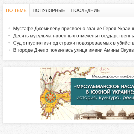
ПО ТЕМЕ
ПОПУЛЯРНЫЕ
ПОСЛЕДНИЕ
Г
(
а
Мустафе Джемилеву присвоено звание Героя Украи
о
к
Десять мусульман-военных отмечены государственн
т
Суд отпустил из-под стражи подозреваемых в убийс
р
и
В городе Днепр появилась улица имени Амины Окуе
в
и
н
а
з
я
в
о
к
л
н
а
д
т
к
а
а