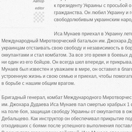
Автор
к
президенту Украины с
просьбой о
editor
гражданства. Он
любил Украину и
свободолюбивым украинским наро
Иса Мунаев приехал в
Украину лет
Международный Миротворческий батальон им.
Джохара Ду
украинцам отстаивать свою свободу и
независимость в
бо
оккупантами и
стал комбатом. За
все это время в
боевых д
ни
один из
его бойцов. Он
всегда шел впереди, и
прикрывал
Мунаев был известен и
уважаем в
мире, он
оставил в
благ
устроенную жизнь и
свою семью и
приехал, чтобы помогат
в
борьбе с
нашим общим врагом.
Бригадный генерал, комбат Международного Миротворчес
им.
Джохара Дудаева Иса Мунаев пал смертью храбрых 1 
на
поле боя, защищая свободу Украины от
оккупантов в
ож
Дебальцево. Как инструктор он
обеспечивал прикрытие по
отходивших с
боями после успешного выполнения поставл