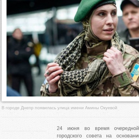
д
е
с
ь
В городе Днепр появилась улица имени Амины Окуевой
24 июня во время очередной
городского совета на основан