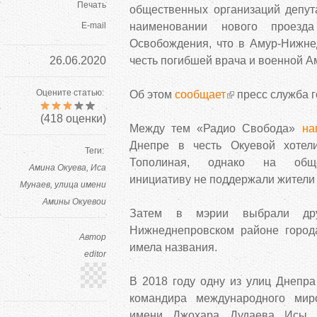
Печать
общественных организаций депу
E-mail
наименовании нового проезд
Освобождения, что в Амур-Нижне
26.06.2020
честь погибшей врача и военной А
Оцените статью:
Об этом
сообщает
пресс служба г
(
418
оценки)
Между тем «Радио Свобода»
на
Днепре в честь Окуевой хотел
Теги:
Тополиная, однако на обще
Амина Окуева
Иса
инициативу не поддержали жители 
Мунаев
улица имени
Амины Окуевои
Затем в мэрии выбрали др
Нижнеднепровском районе город
Автор
имела названия.
editor
В 2018 году одну из улиц Днепра
командира международного миро
имени Джохара Дудаева Исы 