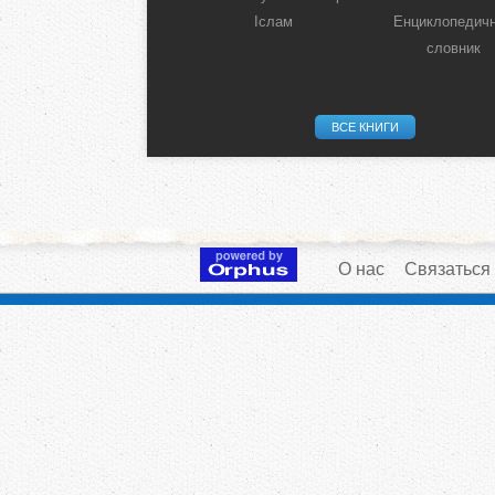
Іслам
Енциклопедич
словник
ВСЕ КНИГИ
О нас
Связаться