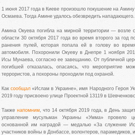
1 июня 2017 года в Киеве произошло покушение на Амину
Осмаева. Тогда Амине удалось обезвредить нападающего.
Амина Окуева погибла на мирной территории — возле с
области 30 октября 2017 года во время второго за год п
ранения пулей, которая попала ей в голову во врем
автомобиля. Похоронили Окуеву в Днепре 1 ноября 201
Исы Мунаева, согласно ее завещанию. От публичной це
погибшей отказалась, опасаясь, что мероприятие мо
террористов, а похороны проходили под охраной.
Как
сообщал
«Ислам в Украине», имя Народного Героя У
2019 году присвоено улице Проектной 13119 в Шевченковс
Также
напомним
, что 14 октября 2019 года, в День защ
управление мусульман Украины «Умма» провело ц
основанной им наградой — медалью «За служение И
участников войны в Донбассе, волонтеров, парамедиков, 