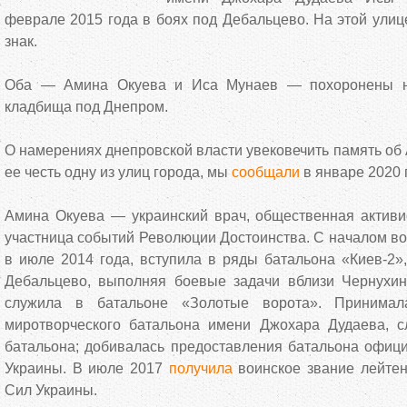
феврале 2015 года в боях под Дебальцево. На этой ули
знак.
Оба — Амина Окуева и Иса Мунаев — похоронены на
кладбища под Днепром.
О намерениях днепровской власти увековечить память об 
ее честь одну из улиц города, мы
сообщали
в январе 2020 
Амина Окуева — украинский врач, общественная активи
участница событий Революции Достоинства. С началом во
в июле 2014 года, вступила в ряды батальона «Киев-2»
Дебальцево, выполняя боевые задачи вблизи Чернухи
служила в батальоне «Золотые ворота». Принимал
миротворческого батальона имени Джохара Дудаева, 
батальона; добивалась предоставления батальона офици
Украины. В июле 2017
получила
воинское звание лейте
Сил Украины.