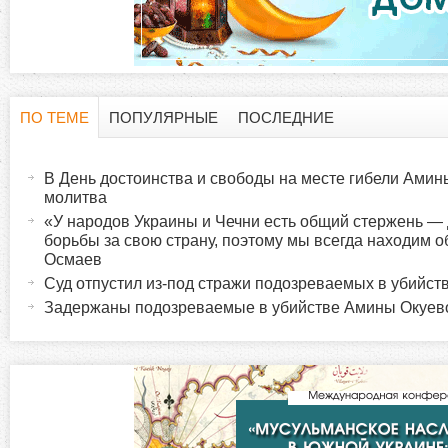
ПО ТЕМЕ
ПОПУЛЯРНЫЕ
ПОСЛЕДНИЕ
Г
(
а
В День достоинства и свободы на месте гибели Амин
о
к
молитва
т
«У народов Украины и Чечни есть общий стержень — 
р
борьбы за свою страну, поэтому мы всегда находим 
и
Осмаев
в
и
Суд отпустил из-под стражи подозреваемых в убийс
н
Задержаны подозреваемые в убийстве Амины Окуев
а
з
я
в
о
к
л
н
а