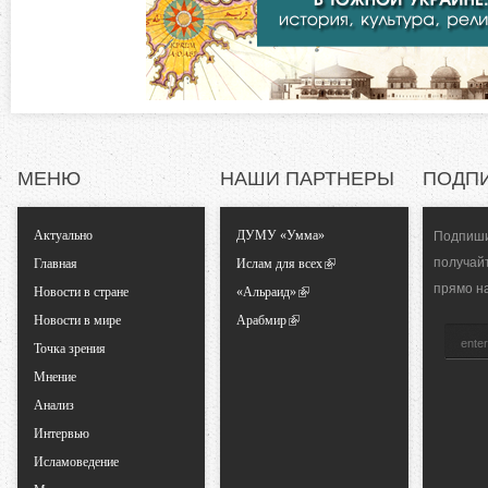
д
т
к
а
а
)
л
МЕНЮ
НАШИ ПАРТНЕРЫ
ПОДП
ь
Актуально
ДУМУ «Умма»
Подпиши
н
получай
Главная
Ислам для всех
прямо н
ы
Новости в стране
«Альраид»
Новости в мире
Арабмир
е
Точка зрения
Мнение
в
Анализ
Интервью
к
Исламоведение