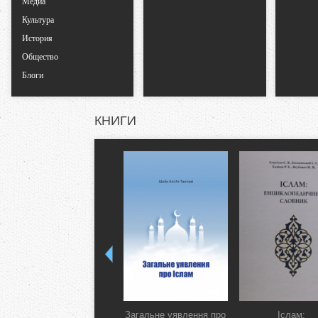
Медиа
л
Культура
История
а
Общество
д
Блоги
к
КНИГИ
и
Загальне уявлення про
Іслам: