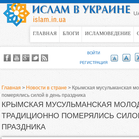
Jump to navigation
U
ГЛАВНАЯ
БЛОГИ
ИСЛАМОВЕДЕНИЕ
ВОЙТИ
РЕГИСТРАЦИЯ
Главная
>
Новости в стране
>
Крымская мусульманская м
померялись силой в день праздника
В
КРЫМСКАЯ МУСУЛЬМАНСКАЯ МОЛО
ы
ТРАДИЦИОННО ПОМЕРЯЛИСЬ СИЛОЙ
ПРАЗДНИКА
з