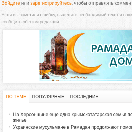
Войдите
или
зарегистрируйтесь
, чтобы отправлять коммен
Если вы заметили ошибку, выделите необходимый текст и на
сообщить об этом редакции.
ПО ТЕМЕ
ПОПУЛЯРНЫЕ
ПОСЛЕДНИЕ
Г
(
а
На Херсонщине еще одна крымскотатарская семья п
о
к
жилье
т
Украинские мусульмане в Рамадан продолжают пом