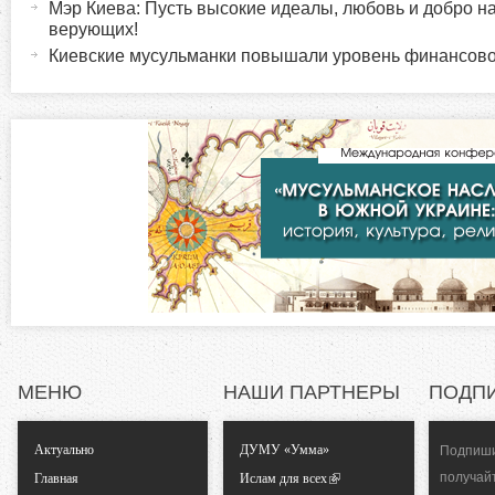
р
и
Мэр Киева: Пусть высокие идеалы, любовь и добро н
верующих!
в
и
Киевские мусульманки повышали уровень финансово
н
а
з
я
в
о
к
л
н
а
д
т
к
а
а
)
л
МЕНЮ
НАШИ ПАРТНЕРЫ
ПОДП
ь
Актуально
ДУМУ «Умма»
Подпиши
н
получай
Главная
Ислам для всех