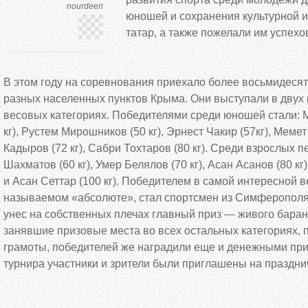
nourdeen
юношей и сохранения культурной 
татар, а также пожелали им успехо
В этом году на соревнования приехало более восьмидесят
разных населенных пунктов Крыма. Они выступали в двух 
весовых категориях. Победителями среди юношей стали: 
кг), Рустем Мирошников (50 кг), Эрнест Чакир (57кг), Мемет 
Кадыров (72 кг), Сабри Тохтаров (80 кг). Среди взрослых
Шахматов (60 кг), Умер Белялов (70 кг), Асан Асанов (80 кг)
и Асан Сеттар (100 кг). Победителем в самой интересной в
называемом «абсолюте», стал спортсмен из Симферополя
унес на собственных плечах главный приз — живого бара
занявшие призовые места во всех остальных категориях, 
грамоты, победителей же наградили еще и денежными при
турнира участники и зрители были приглашены на праздни