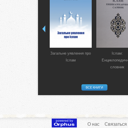
Загальне уявлення про
Іслам:
Іслам
Енциклопедич
словник
ВСЕ КНИГИ
О нас
Связаться