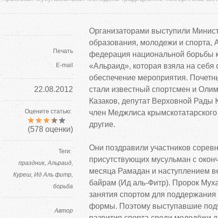
Организаторами выступили Минист
образования, молодежи и спорта, 
Печать
федерация национальной борьбы 
E-mail
«Альраид», которая взяла на себя
обеспечение мероприятия. Почетн
22.08.2012
стали известный спортсмен и Оли
Казаков, депутат Верховной Рады
Оцените статью:
член Меджлиса крымскотатарского
другие.
(
578
оценки)
Они поздравили участников соревн
Теги:
присутствующих мусульман с окон
праздник
Альраид
месяца Рамадан и наступлением ве
Куреш
Ид Аль фитр
байрам (Ид аль-Фитр). Пророк Мух
борьба
занятия спортом для поддержания
формы. Поэтому выступавшие под
Автор
развития спорта среди молодёжи д