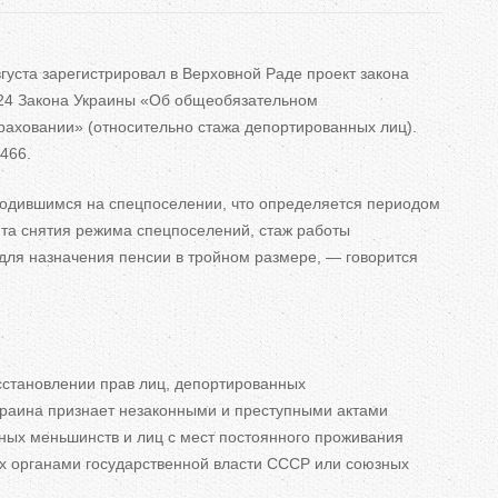
ь
н
густа зарегистрировал в
Верховной Раде проект закона
24 Закона Украины
«
Об
общеобязательном
раховании
»
(относительно стажа депортированных лиц).
е
466.
в
ходившимся на
спецпоселении, что определяется периодом
та снятия режима спецпоселений, стаж работы
к
 для назначения пенсии в
тройном размере,
—
говорится
л
а
сстановлении прав лиц, депортированных
д
краина признает незаконными и
преступными актами
к
ных меньшинств и
лиц с
мест постоянного проживания
х органами государственной власти СССР или союзных
и