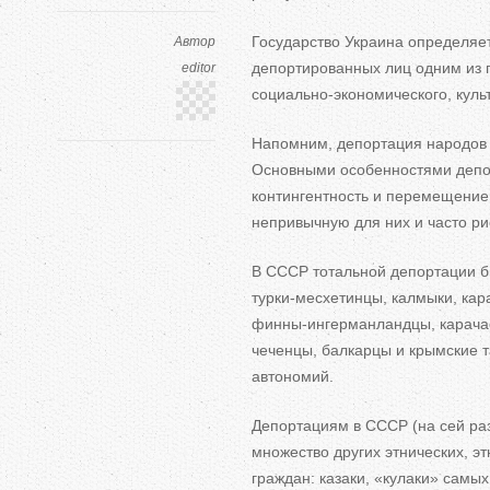
Государство Украина определяе
Автор
депортированных лиц одним из
editor
социально-экономического
, куль
Напомним, депортация народов
Основными особенностями депор
контингентность и
перемещение 
непривычную для них и
часто р
В
СССР тотальной депортации бы
турки-месхетинцы
, калмыки, ка
финны-ингерманландцы
, карач
чеченцы, балкарцы и
крымские 
автономий.
Депортациям в
СССР (на
сей ра
множество других этнических, 
граждан: казаки,
«
кулаки
»
самых 