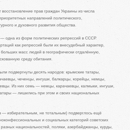
т восстановление прав граждан Украины из
числа
приоритетных направлений политического,
турного и
духовного развития общества.
—
одна из
форм политических репрессий в
СССР.
таций как репрессий были их
внесудебный характер,
больших масс людей в
географически отдалённую,
искованную среду обитания.
ли подвергнуты десять народов: крымские татары,
рачаевцы, чеченцы, ингуши, балкарцы, корейцы, немцы,
аевцы. Из
них семь
—
немцы, карачаевцы, калмыки, ингуши,
татары
—
лишились при этом и
своих национальных
з
—
избирательным, не
тотальным) подверглось ещё
этноконфессиональных и
социальных категорий советских
разных национальностей, поляки, азербайджанцы, курды,