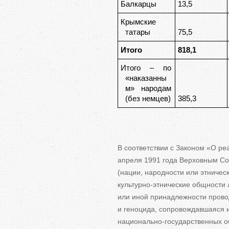
Балкарцы
13,5
Крымские
татары
75,5
Итого
818,1
Итого – по
«наказанны
м» народам
(без немцев)
385,3
В
соответствии с
Законом
«
О
ре
апреля 1991 года Верховным С
(нации, народности или этничес
культурно-этнические
общности л
или иной принадлежности прово
и
геноцида, сопровождавшаяся 
национально-государственных
о