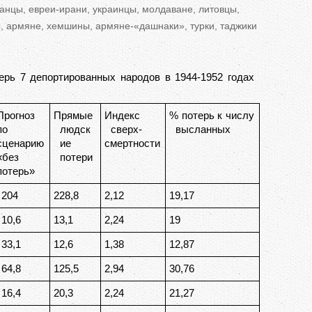
ранцы,
евреи-ирани
, украинцы, молдаване, литовцы,
ы, армяне, хемшины, армяне-
«
дашнаки
»
, турки, таджики
рь 7 депортированных народов в 1944-1952 годах
Прогноз
Прямые
Индекс
% потерь к числу
по
людск
сверх-
высланных
сценарию
ие
смертности
«без
потери
потерь»
204
228,8
2,12
19,17
10,6
13,1
2,24
19
33,1
12,6
1,38
12,87
64,8
125,5
2,94
30,76
16,4
20,3
2,24
21,27