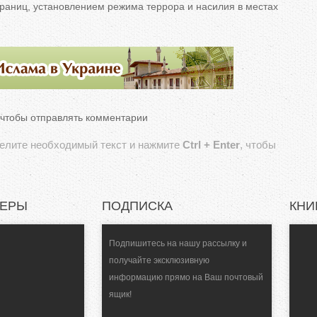
раниц, установлением режима террора и
насилия в
местах
 чтобы отправлять комментарии
делите необходимый текст и нажмите
Ctrl + Enter
, чтобы
НЕРЫ
ПОДПИСКА
КНИ
Подпишитесь на нашу рассылку и
получайте эксклюзивную
информацию прямо на Ваш почтовый
ящик!