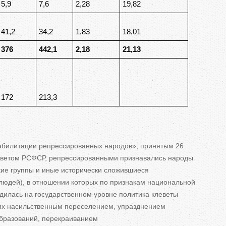
5,9
7,6
2,28
19,82
41,2
34,2
1,83
18,01
376
442,1
2,18
21,13
172
213,3
абилитации репрессированных народов
»
, принятым 26
оветом РСФСР, репрессированными признавались народы
кие группы и
иные исторически сложившиеся
юдей), в
отношении которых по
признакам национальной
дилась на
государственном уровне политика клеветы
их
насильственным переселением, упразднением
бразований, перекраиванием