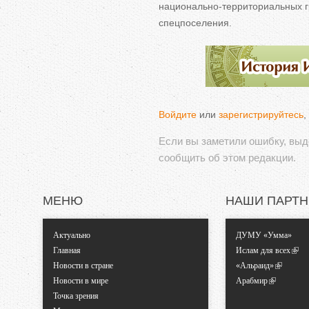
национально-территориальных
г
спецпоселения.
Войдите
или
зарегистрируйтесь
,
Если вы заметили ошибку, вы
сообщить об этом редакции.
МЕНЮ
НАШИ ПАРТ
Актуально
ДУМУ «Умма»
Главная
Ислам для всех
Новости в стране
«Альраид»
Новости в мире
Арабмир
Точка зрения