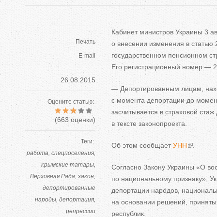
Кабинет министров Украины 3 ав
Печать
о
внесении изменения в
статью 
государственном пенсионном ст
E-mail
Его регистрационный номер
—
2
26.08.2015
—
Депортированным лицам, на
с
момента депортации до
момен
Оцените статью:
засчитывается в
страховой стаж
(
663
оценки)
в
тексте законопроекта.
Теги:
Об
этом сообщает
УНН
.
работа
спецпоселения
крымские татары
Согласно Закону Украины
«
О
во
Верховная Рада
закон
по
национальному признаку
»
, У
депортированные
депортации народов, националь
народы
депортация
на
основании решений, приняты
репрессии
республик.