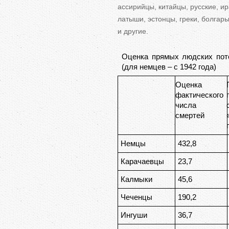
ассирийцы, китайцы, русские, и
латыши, эстонцы, греки, болгар
и
другие.
Оценка прямых людских поте
(для немцев – с 1942 года)
Оценка
фактического
числа
смертей
Немцы
432,8
Карачаевцы
23,7
Калмыки
45,6
Чеченцы
190,2
Ингуши
36,7