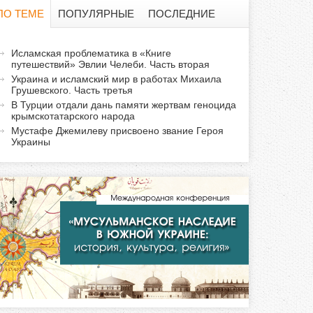
о
ПО ТЕМЕ
ПОПУЛЯРНЫЕ
ПОСЛЕДНИЕ
и
а
Исламская проблематика в «Книге
с
путешествий» Эвлии Челеби. Часть вторая
к
Украина и исламский мир в работах Михаила
т
к
Грушевского. Часть третья
и
В Турции отдали дань памяти жертвам геноцида
крымскотатарского народа
а
в
Мустафе Джемилеву присвоено звание Героя
н
Украины
а
я
в
к
л
а
д
к
а