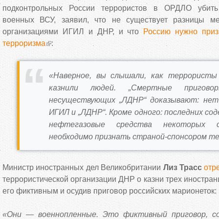
подконтрольных России террористов в ОРДЛО убить
военных ВСУ, заявил, что не существует разницы ме
организациями ИГИЛ и ДНР, и что
Россию нужно приз
терроризма
:
«Наверное, вы слышали, как террористы
казнили людей. „Смертные пригово
несуществующих „ЛДНР“ доказывают: нет
ИГИЛ и „ЛДНР“. Кроме одного: последних со
нефтегазовые средства некоторых 
необходимо признать страной-спонсором те
Министр иностранных дел Великобритании
Лиз Трасс
отр
террористической организации ДНР о казни трех иностран
его фиктивным и осудив приговор российских марионеток:
«Они — военнопленные. Это фиктивный приговор, с