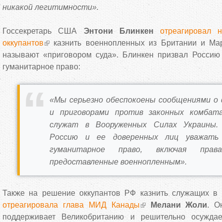
никакой легитимности».
Госсекретарь США
Энтони Блинкен
отреагировал 
оккупантов
казнить военнопленных из Британии и Мар
называют «приговором суда». Блинкен призвал Россию
гуманитарное право:
«Мы серьезно обеспокоены сообщениями о
и приговорами против законных комбат
служат в Вооруженных Силах Украины.
Россию и ее доверенных лиц уважать 
гуманитарное право, включая пра
предоставленные военнопленным».
Также на решение оккупантов РФ казнить служащих в
отреагировала глава МИД Канады
Мелани Жоли
. О
поддерживает Великобританию и решительно осуждае