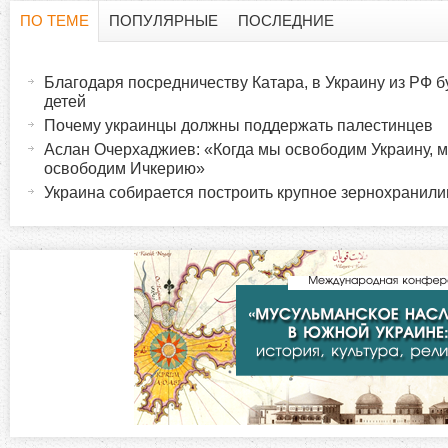
ПО ТЕМЕ
ПОПУЛЯРНЫЕ
ПОСЛЕДНИЕ
Г
(
а
Благодаря посредничеству Катара, в Украину из РФ 
о
к
детей
т
Почему украинцы должны поддержать палестинцев
р
и
Аслан Очерхаджиев: «Когда мы освободим Украину, 
освободим Ичкерию»
в
и
Украина собирается построить крупное зернохранил
н
а
з
я
в
о
к
л
н
а
д
т
к
а
а
)