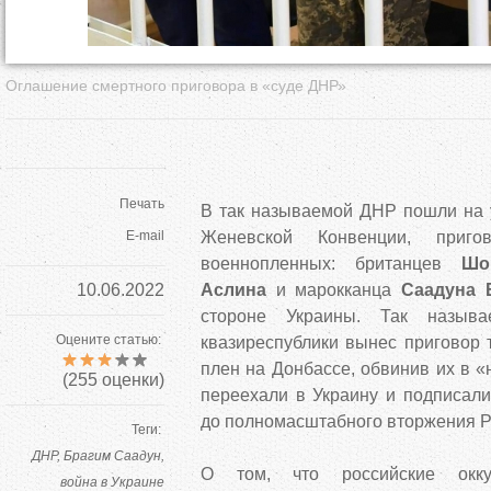
Оглашение смертного приговора в «суде ДНР»
Печать
В так называемой ДНР пошли на
E-mail
Женевской Конвенции, приг
военнопленных: британцев
Шо
10.06.2022
Аслина
и марокканца
Саадуна 
стороне Украины. Так назыв
Оцените статью:
квазиреспублики вынес приговор 
плен на Донбассе, обвинив их в «
(
255
оценки)
переехали в Украину и подписали
до полномасштабного вторжения Р
Теги:
ДНР
Брагим Саадун
О том, что российские окк
война в Украине