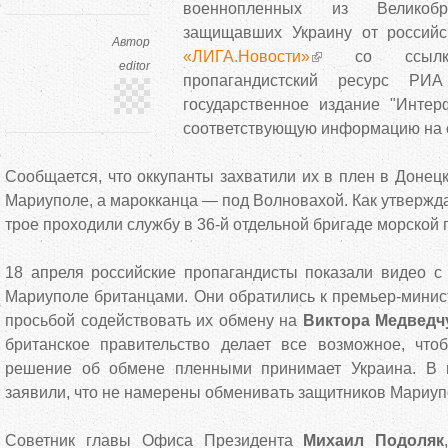
военнопленных из Великоб
защищавших Украину от российс
Автор
«ЛИГА.Новости»
со ссылко
editor
пропагандистский ресурс РИА
государственное издание "Интер
соответствующую информацию на с
Сообщается, что оккупанты захватили их в плен в Донецк
Мариуполе, а марокканца — под Волновахой. Как утвержд
трое проходили службу в 36-й отдельной бригаде морской 
18 апреля российские пропагандисты показали видео с
Мариуполе британцами. Они обратились к премьер-мини
просьбой содействовать их обмену на
Виктора Медведч
британское правительство делает все возможное, чт
решение об обмене пленными принимает Украина. В 
заявили, что не намерены обменивать защитников Мариуп
Советник главы Офиса Президента
Михаил Подоляк