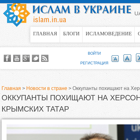
Jump to navigation
U
ГЛАВНАЯ
БЛОГИ
ИСЛАМОВЕДЕНИЕ
ВОЙТИ
РЕГИСТРАЦИЯ
Главная
>
Новости в стране
>
Оккупанты похищают на Хер
ОККУПАНТЫ ПОХИЩАЮТ НА ХЕРСО
В
КРЫМСКИХ ТАТАР
ы
з