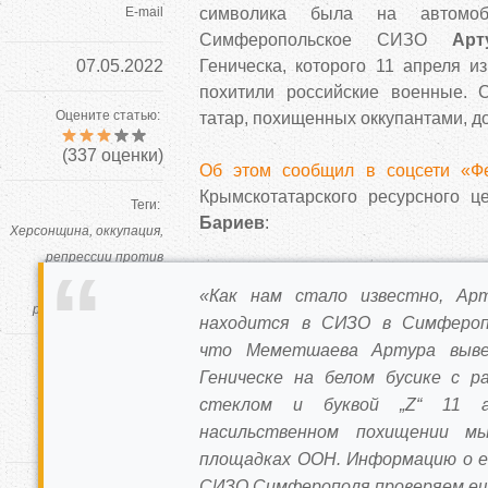
E-mail
символика была на автомоб
Симферопольское СИЗО
Арт
07.05.2022
Геническа, которого 11 апреля и
похитили российские военные. 
Оцените статью:
татар, похищенных оккупантами, до
(
337
оценки)
Об этом сообщил в соцсети «Ф
Крымскотатарского ресурсного 
Теги:
Бариев
:
Херсонщина
оккупация
репрессии против
крымских татар
«Как нам стало известно, Ар
российская агрессия
находится в СИЗО в Симфероп
что Меметшаева Артура выве
Автор
Геническе на белом бусике с р
editor
стеклом и буквой „Z“ 11 а
насильственном похищении м
площадках ООН. Информацию о е
СИЗО Симферополя проверяем ещ