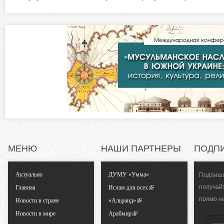
а
з
я
в
о
к
л
н
а
д
т
к
а
а
)
л
МЕНЮ
НАШИ ПАРТНЕРЫ
ПОДП
ь
Актуально
ДУМУ «Умма»
Подпиши
н
получай
Главная
Ислам для всех
прямо н
Новости в стране
«Альраид»
ы
Новости в мире
Арабмир