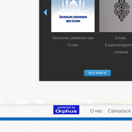
Загальне уявлення про
Іслам:
Іслам
Енциклопедич
словник
ВСЕ КНИГИ
О нас
Связаться