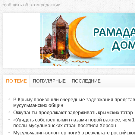
сообщить об этом редакции.
ПО ТЕМЕ
ПОПУЛЯРНЫЕ
ПОСЛЕДНИЕ
Г
(
а
В Крыму произошли очередные задержания предста
о
к
мусульманских общин
т
Оккупанты продолжают задерживать крымских татар
р
и
«Увидеть собственными глазами порой важнее, чем 1
послы мусульманских стран посетили Херсон
в
и
Мусульманин-волонтер погиб в результате российског
н