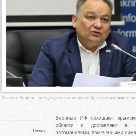
д
е
с
ь
Эскедер Бариев – председатель правления Крымскотатарского ре
Военные РФ похищают крымски
области и доставляют в о
Печать
автомобилями, помеченными симв