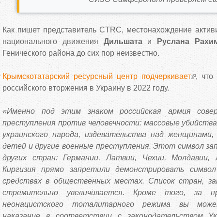
Как пишет представитель CTRC, местонахождение активи
национального движения
Дильшата
и
Руслана Рахи
Генического района до сих пор неизвестно.
Крымскотатарский ресурсный центр подчеркивает
, что
российского вторжения в Украину в 2022 году.
«Именно под этим знаком российская армия сове
преступления против человечности: массовые убийства
украинского народа, издевательства над женщинами,
детей и другие военные преступления. Этот символ зап
других стран: Германии, Латвии, Чехии, Молдавии,
Киргизия прямо запретили демонстрировать символ
средствах в общественных местах. Список стран, з
стремительно увеличивается. Кроме того, за пр
неонацистского тоталитарного режима вы мож
наказание в соответствии с законодательством Ук