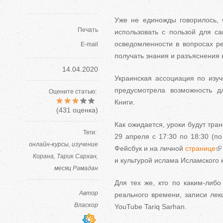
Уже не единожды говорилось, 
Печать
использовать с пользой для са
осведомленности в вопросах р
E-mail
получать знания и разъяснения 
14.04.2020
Украинская ассоциация по изу
предусмотрела возможность д
Оцените статью:
Книги.
(
431
оценка)
Как ожидается, уроки будут тра
Теги:
29 апреля с 17:30 по 18:30 (п
онлайн-курсы
изучение
Фейсбук и на личной
странице
Корана
Тарик Сархан
и культурой ислама Исламского к
месяц Рамадан
Для тех же, кто по каким-либ
Автор
реального времени, записи лек
Власкор
YouTube Tariq Sarhan.