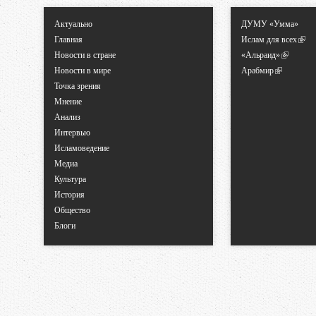
Актуально
ДУМУ «Умма»
Главная
Ислам для всех
Новости в стране
«Альраид»
Новости в мире
Арабмир
Точка зрения
Мнение
Анализ
Интервью
Исламоведение
Медиа
Культура
История
Общество
Блоги