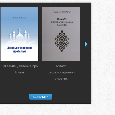
Загальне уявлення про
Іслам:
Коран. Перекла
Іслам
Енциклопедичний
смислів українсь
словник
мовою
ВСЕ КНИГИ