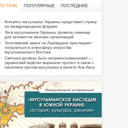
о
ПО ТЕМЕ
ПОПУЛЯРНЫЕ
ПОСЛЕДНИЕ
и
а
Конгресс мусульман Украины представил страну
с
на международном форуме
к
Лига мусульманок Украины провела семинар
т
к
для активисток женских организаций
и
Золочевский замок на Львовщине приглашает
погрузиться в атмосферу искусства
а
в
мусульманского Востока
н
Святыни должны быть неприкосновенными! —
а
украинский муфтии выразили протест в связи с
насилием против мусульман в мечети Аль-Акса
я
в
к
л
а
д
к
а