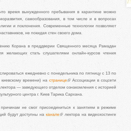
ь
что время вынужденного пребывания в карантине можно
н
моразвития, самообразования, в том числе и в вопросах
елигии и поклонения. Современные технологии позволяют
наставников, не покидая стен своего дома.
е
чению Корана в преддверии Священного месяца Рамадан
в
ля желающих стать слушателями онлайн-курсов чтения
к
нслироваться ежедневно с понедельника по пятницу с 13 по
л
о киевскому времени) на
странице
Ассоциации в соцсети
лектора — заведующего отделом ознакомления с историей
а
ультурного центра г. Киев Тарика Сархана.
д
о причинам не смог присоединиться к занятиям в режиме
к
ций будут доступны на
канале
лектора на видеохостинге
и