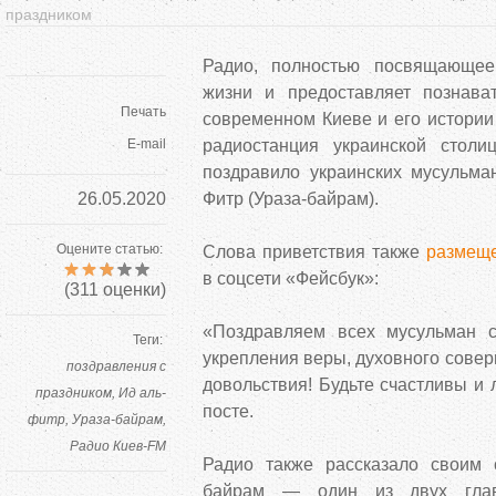
праздником
Радио, полностью посвящающее
жизни и предоставляет познав
Печать
современном Киеве и его истори
E-mail
радиостанция украинской стол
поздравило украинских мусульма
26.05.2020
Фитр (Ураза-байрам).
Оцените статью:
Слова приветствия также
размещ
в соцсети «Фейсбук»:
(
311
оценки)
«Поздравляем всех мусульман 
Теги:
укрепления веры, духовного сове
поздравления с
довольствия! Будьте счастливы и
праздником
Ид аль-
посте.
фитр
Ураза-байрам
Радио Киев-FM
Радио также рассказало своим 
байрам — один из двух глав