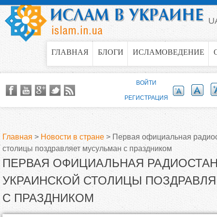
Jump to navigation
U
ГЛАВНАЯ
БЛОГИ
ИСЛАМОВЕДЕНИЕ
ВОЙТИ
РЕГИСТРАЦИЯ
Главная
>
Новости в стране
>
Первая официальная радиос
столицы поздравляет мусульман с праздником
В
ПЕРВАЯ ОФИЦИАЛЬНАЯ РАДИОСТА
ы
УКРАИНСКОЙ СТОЛИЦЫ ПОЗДРАВЛЯ
С ПРАЗДНИКОМ
з