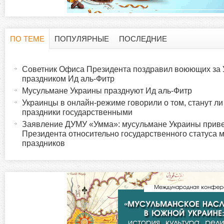
ПО ТЕМЕ
ПОПУЛЯРНЫЕ
ПОСЛЕДНИЕ
Г
(
а
Советник Офиса Президента поздравил воюющих за 
о
к
праздником Ид аль-Фитр
т
Мусульмане Украины празднуют Ид аль-Фитр
р
и
Украинцы в онлайн-режиме говорили о том, станут л
праздники государственными
в
и
Заявление ДУМУ «Умма»: мусульмане Украины приве
н
Президента относительно государственного статуса 
а
праздников
з
я
в
о
к
л
н
а
д
т